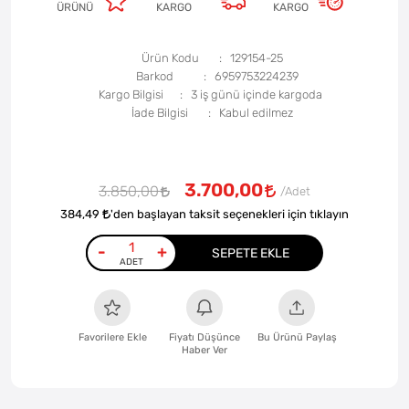
ÜRÜNÜ
KARGO
KARGO
Ürün Kodu
129154-25
Barkod
6959753224239
Kargo Bilgisi
3 iş günü içinde kargoda
İade Bilgisi
3.700,00
3.850,00
384,49
'den başlayan taksit seçenekleri için tıklayın
-
+
SEPETE EKLE
Favorilere Ekle
Fiyatı Düşünce
Bu Ürünü Paylaş
Haber Ver