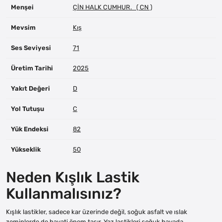
Menşei
ÇİN HALK CUMHUR. ( CN )
Mevsim
Kış
Ses Seviyesi
71
Üretim Tarihi
2025
Yakıt Değeri
D
Yol Tutuşu
C
Yük Endeksi
82
Yükseklik
50
Neden Kışlık Lastik
Kullanmalısınız?
Kışlık lastikler, sadece kar üzerinde değil, soğuk asfalt ve ıslak
zeminlerde de hayati önem taşır. Yaz lastikleri soğuk havada