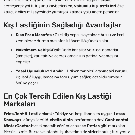
sertleşerek yol tutuşunu kaybederken,
vakumlu kış lastikleri
özel
kauçuk bileşimi sayesinde yumuşak kalarak yolu adeta pençeler.
Kış Lastiğinin Sağladığı Avantajlar
Kısa Fren Mesafesi:
Özel diş yapısı sayesinde buzlu ve karlı
zeminlerde durma mesafenizi önemli ölçüde kısaltır.
Maksimum Çekiş Gücü:
Derin kanallar ve kılcal damarlar
(lameller), karı tahliye ederek aracınızın patinaj yapmasını
engeller.
Yasal Uyumluluk:
1 Aralık - 1 Nisan tarihleri arasındaki zorunlu
kış lastiği uygulamasına tam uyum sağlar, cezai durumların
önüne geçer.
En Çok Tercih Edilen Kış Lastiği
Markaları
Erlas Jant & Lastik
olarak; Türkiye yol koşullarına en uygun
Lassa
Snoways
, dünya lideri
Michelin Alpin
, performans devi
Continental
WinterContact
ve ekonomik çözümler sunan
Petlas
gibi markaları
Mersin, İzmit, Bursa ve İstanbul şubelerimizde sizlerle buluşturuyoruz.