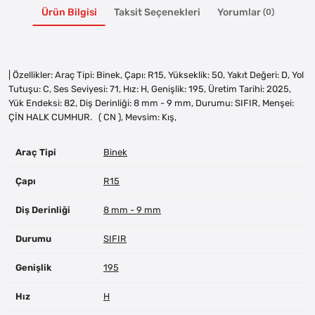
Ürün Bilgisi
Taksit Seçenekleri
Yorumlar
(0)
| Özellikler: Araç Tipi: Binek, Çapı: R15, Yükseklik: 50, Yakıt Değeri: D, Yol
Tutuşu: C, Ses Seviyesi: 71, Hız: H, Genişlik: 195, Üretim Tarihi: 2025,
Yük Endeksi: 82, Diş Derinliği: 8 mm - 9 mm, Durumu: SIFIR, Menşei:
ÇİN HALK CUMHUR. ( CN ), Mevsim: Kış,
Araç Tipi
Binek
Çapı
R15
Diş Derinliği
8 mm - 9 mm
Durumu
SIFIR
Genişlik
195
Hız
H