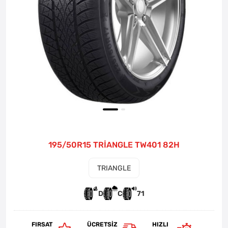
195/50R15 TRİANGLE TW401 82H
TRIANGLE
D
C
71
FIRSAT
ÜCRETSIZ
HIZLI