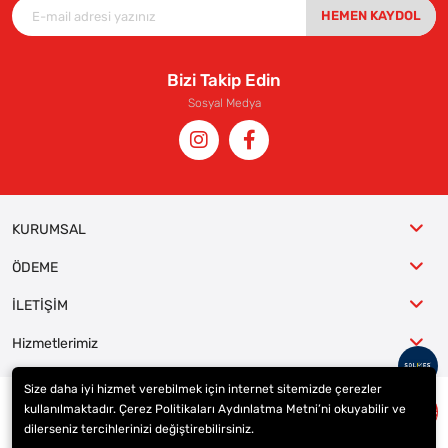
HEMEN KAYDOL
Bizi Takip Edin
Sosyal Medya
KURUMSAL
ÖDEME
İLETİŞİM
Hizmetlerimiz
Size daha iyi hizmet verebilmek için internet sitemizde çerezler
kullanılmaktadır. Çerez Politikaları Aydınlatma Metni’ni okuyabilir ve
© 2023
ER-LAS Oto Jant ve Lastik - Yunus ULAŞ
. Tüm hakları saklıdır.
dilerseniz tercihlerinizi değiştirebilirsiniz.