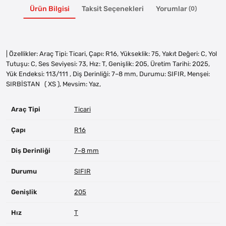
Ürün Bilgisi
Taksit Seçenekleri
Yorumlar
(0)
| Özellikler: Araç Tipi: Ticari, Çapı: R16, Yükseklik: 75, Yakıt Değeri: C, Yol
Tutuşu: C, Ses Seviyesi: 73, Hız: T, Genişlik: 205, Üretim Tarihi: 2025,
Yük Endeksi: 113/111 , Diş Derinliği: 7–8 mm, Durumu: SIFIR, Menşei:
SIRBİSTAN ( XS ), Mevsim: Yaz,
Araç Tipi
Ticari
Çapı
R16
Diş Derinliği
7–8 mm
Durumu
SIFIR
Genişlik
205
Hız
T