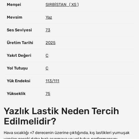
Menşei
SIRBİSTAN ( XS )
Mevsim
Yaz
Ses Seviyesi
73
Üretim Tarihi
2025
Yakıt Değeri
C
Yol Tutuşu
C
Yük Endeksi
113/111
Yükseklik
75
Yazlık Lastik Neden Tercih
Edilmelidir?
Hava sıcaklığı +7 derecenin üzerine çıktığında, kış lastikleri yumuşak
yapıları gereği daha hızlı aşınmaya ve yol tutuş performansını