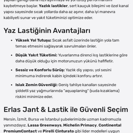
kaybetmeye başlar.
Yazlık lastikler
, sert kauçuk bileşimi ve özel kanal
yapısı sayesinde sıcak yollarda daha az aşınır, daha iyi manevra
kabiliyeti sunar ve yakıt tüketiminizi optimize eder.
Yaz Lastiğinin Avantajları
Yüksek Yol Tutuşu:
Sıcak asfalt üzerinde lastiğin yola tam
temas etmesini sağlayarak savrulmaları önler.
Düşük Yakıt Tüketimi:
Yuvarlanma direnci kış lastiklerine göre
daha düşük olduğu için motorunuzun yükünü hafifletir.
Sessiz ve Konforlu Sürüş:
Yazlık diş yapısı, yol sesini
minimuma indirerek kabin içindeki konforu artırır.
Islak Zemin Güvenliği:
Geniş tahliye kanalları sayesinde
şiddetli yaz yağmurlarında "aquaplaning" (suda kızaklama)
riskini minimize eder.
Erlas Jant & Lastik ile Güvenli Seçim
Mersin, İzmit, Bursa ve İstanbul şubelerimizde uzman kadromuzla
yanınızdayız.
Lassa Greenways
,
Michelin Primacy
,
Continental
PremiumContact
ve
Pirelli Cinturato
gibi lider modelleri uygun