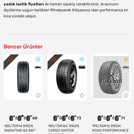
yazlık lastik fiyatları
ile hemen sipariş verebilirsiniz. Aracınızın
ölçülerine uygun lastikleri filtreleyerek ihtiyacınız olan performansa en
kısa sürede ulaşın.
Benzer Ürünler
3
9
- %
- %
TÜKENDI
E
D
68
D
C
73
C
C
71
185/70R14 RIKEN
185/75R16C RIKEN
195/55R16 RIKEN
SNOWTIME B2 88T
CARGO WINTER
ROAD PERFORMANCE