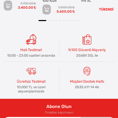
104/102R
91V XL
3.750,00
3.400,00
5.800,00
TÜKENDİ
5.600,00
Hızlı Teslimat
%100 Güvenli Alışveriş
10:00 - 23:00 saatleri arasında
256Bit SSL ile
Ücretsiz Teslimat
Müşteri Destek Hattı
10.000 TL ve üzeri
0535 611 14 46
alışverişlerinizde
Abone Olun
Fırsatları kaçırmayın