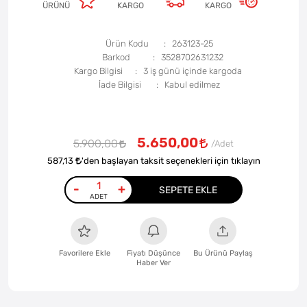
ÜRÜNÜ
KARGO
KARGO
Ürün Kodu
263123-25
Barkod
3528702631232
Kargo Bilgisi
3 iş günü içinde kargoda
İade Bilgisi
5.650,00
5.900,00
587,13
'den başlayan taksit seçenekleri için tıklayın
-
+
SEPETE EKLE
Favorilere Ekle
Fiyatı Düşünce
Bu Ürünü Paylaş
Haber Ver