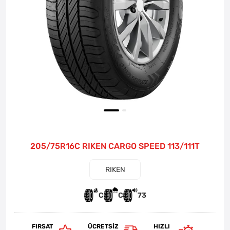
205/75R16C RIKEN CARGO SPEED 113/111T
RIKEN
C
C
73
FIRSAT
ÜCRETSIZ
HIZLI