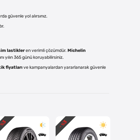
a güvenle yol alırsınız.
ır.
im lastikler
en verimli çözümdür.
Michelin
ı yılın 365 günü koruyabilirsiniz.
ik fiyatları
ve kampanyalardan yararlanarak güvenle
3
3
3
 %
- %
- %