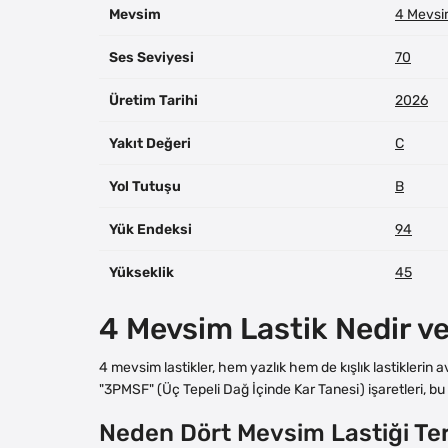
Mevsim
4 Mevs
Ses Seviyesi
70
Üretim Tarihi
2026
Yakıt Değeri
C
Yol Tutuşu
B
Yük Endeksi
94
Yükseklik
45
4 Mevsim Lastik Nedir v
4 mevsim lastikler, hem yazlık hem de kışlık lastiklerin 
"3PMSF" (Üç Tepeli Dağ İçinde Kar Tanesi) işaretleri, bu l
Neden Dört Mevsim Lastiği Ter