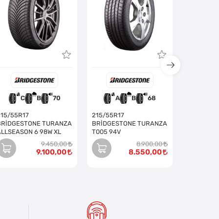
C
B
70
A
B
68
B
215/55R17
215/55R17
BRİDGESTONE TURANZA
BRİDGESTONE TURANZA
ALLSEASON 6 98W XL
T005 94V
9.450,00
8.900,00
9.100,00
8.550,00