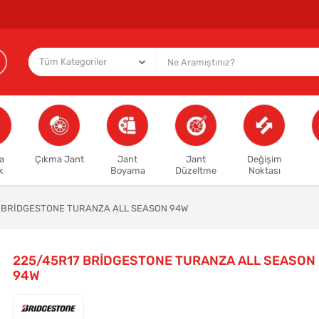
a
Çıkma Jant
Jant
Jant
Değişim
k
Boyama
Düzeltme
Noktası
 BRİDGESTONE TURANZA ALL SEASON 94W
225/45R17 BRİDGESTONE TURANZA ALL SEASON
94W