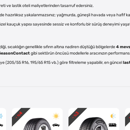
reti ve lastik oteli maliyetlerinden tasarruf edersiniz.
 hazırlıksız yakalanmazsınız; yağmurda, güneşli havada veya hafif kard
el kauçuk yapısı sayesinde sessiz ve konforlu bir sürüş deneyimi yaşat
diği, sıcaklığın genellikle sıfırın altına nadiren düştüğü bölgelerde
4 mevs
lSeasonContact
gibi sektörün öncüsü modellerle aracınızın performansın
ye (205/55 R16, 195/65 R15 vb.) göre filtreleme yapabilir, en güncel
last
4
3
- %
- %
-