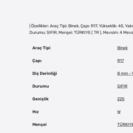
| Özellikler: Araç Tipi: Binek, Çapı: R17, Yükseklik: 45, Y
Durumu: SIFIR, Menşei: TÜRKIYE ( TR ), Mevsim: 4 Mevs
Araç Tipi
Binek
Çapı
R17
Diş Derinliği
8 mm -
Durumu
SIFIR
Genişlik
225
Hız
W
Menşei
TÜRKIYE 