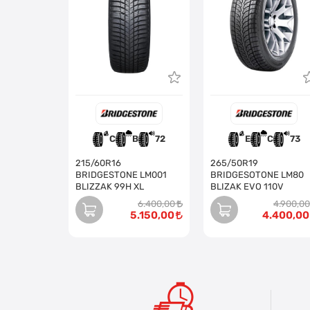
C
B
72
E
C
73
215/60R16
265/50R19
BRIDGESTONE LM001
BRIDGESOTONE LM80
BLIZZAK 99H XL
BLIZAK EVO 110V
6.400,00
4.900,00
5.150,00
4.400,00