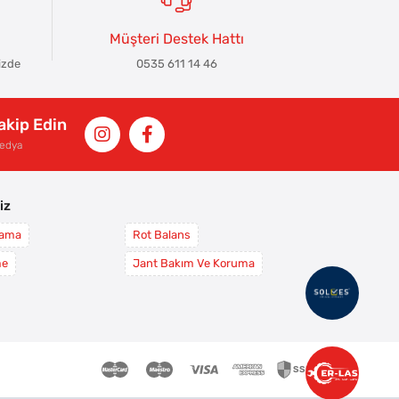
Müşteri Destek Hattı
izde
0535 611 14 46
Takip Edin
Medya
iz
yama
Rot Balans
me
Jant Bakım Ve Koruma