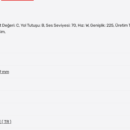
akıt Değeri: C, Yol Tutuşu: B, Ses Seviyesi: 70, Hız: W, Genişlik: 225, Üreti
im,
 9 mm
( TR )