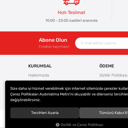
Hızlı Teslimat
10:00 - 23:00 saatleri arasında
Abone Olun
Fırsatları kaçırmayın
KURUMSAL
ÖDEME
Hakkımızda
Gizlilik Politikası
Güvenlik
Kullanım Koşulla
Size daha iyi hizmet verebilmek için internet sitemizde çerezler kulla
Teslimat ve İade Şartları
Ödeme Seçenek
Çerez Politikaları Aydınlatma Metni’ni okuyabilir ve dilerseniz tercihler
Kargo Seçenekleri
Satış Sözleşmes
değiştirebilirsiniz.
Tercihleri Ayarla
Tümünü Kabul E
© 2023
ER-LAS Oto Jant ve Lastik - Yunus ULAŞ
. Tüm hakl
saklıdır.
Gizlilik ve Çerez Politikası