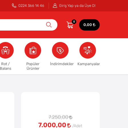
0224 366 14 46
Giriş Yap ya da Üye Ol
0
0,00
Rot /
Popüler
İndirimdekiler
Kampanyalar
Balans
Ürünler
7.250,00
7.000,00