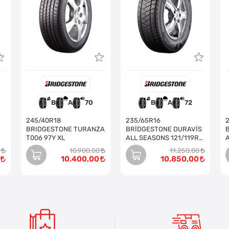
B
A
70
B
A
72
245/40R18
235/65R16
BRIDGESTONE TURANZA
BRİDGESTONE DURAVİS
T006 97Y XL
ALL SEASONS 121/119R
EVO
10.900,00
11.250,00
10.400,00
10.850,00