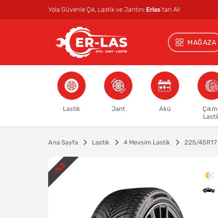
Yola Güvenle Çık, Lastik ve Jantını
Erlas
’tan Al!
MAĞAZA
Lastik
Jant
Akü
Çıkm
Lasti
Ana Sayfa
Lastik
4 Mevsim Lastik
225/45R17
%3
-