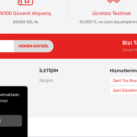
%100 Güvenli Alışveriş
Ücretsiz Teslimat
256Bit SSL ile
10.000 TL ve üzeri alışverişlerin
Bizi 
HEMEN KAYDOL
Sosyal 
İLETİŞİM
Hizmetlerim
İletişim
Jant Toz Bo
rı
Jant Düzelt
nılmaktadır.
leri
inizi
i
t
arı