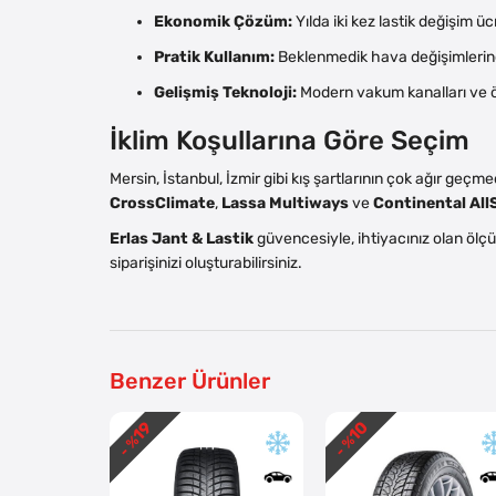
Ekonomik Çözüm:
Yılda iki kez lastik değişim üc
Pratik Kullanım:
Beklenmedik hava değişimlerinde
Gelişmiş Teknoloji:
Modern vakum kanalları ve öz
İklim Koşullarına Göre Seçim
Mersin, İstanbul, İzmir gibi kış şartlarının çok ağır geçme
CrossClimate
,
Lassa Multiways
ve
Continental Al
Erlas Jant & Lastik
güvencesiyle, ihtiyacınız olan ölçü
siparişinizi oluşturabilirsiniz.
Benzer Ürünler
19
10
- %
- %