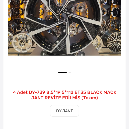
4 Adet DY-739 8.5*19 5*112 ET35 BLACK MACK
JANT REVİZE EDİLMİŞ (Takım)
DY JANT