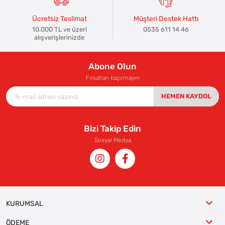
Ücretsiz Teslimat
Müşteri Destek Hattı
10.000 TL ve üzeri
0535 611 14 46
alışverişlerinizde
Abone Olun
Fırsatları kaçırmayın
HEMEN KAYDOL
Bizi Takip Edin
Sosyal Medya
KURUMSAL
ÖDEME