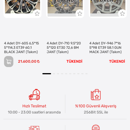
TÜKENDI
TÜKENDI
4 Adet DY-605 6,5*15
4 Adet DY-710 9,5*20
4 Adet DY-946 7*16
5*114,3 ET39 60,1
5*120 ET30 72,6 BM
5*98 ET39 58,1 GUN
BLACK JANT (Takım)
JANT (Takım)
MACK JANT (Takım)
21.600,00
TÜKENDİ
TÜKENDİ
Hızlı Teslimat
%100 Güvenli Alışveriş
10:00 - 23:00 saatleri arasında
256Bit SSL ile