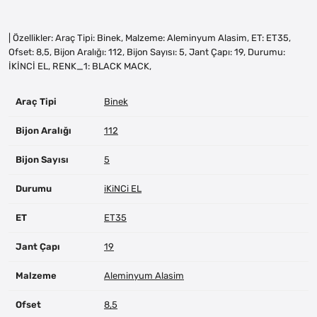
| Özellikler: Araç Tipi: Binek, Malzeme: Aleminyum Alasim, ET: ET35,
Ofset: 8,5, Bijon Aralığı: 112, Bijon Sayısı: 5, Jant Çapı: 19, Durumu:
İKİNCİ EL, RENK_1: BLACK MACK,
Araç Tipi
Binek
Bijon Aralığı
112
Bijon Sayısı
5
Durumu
iKiNCi EL
ET
ET35
Jant Çapı
19
Malzeme
Aleminyum Alasim
Ofset
8,5