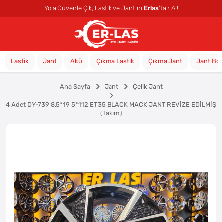
Yola Güvenle Çık, Lastik ve Jantını
Erlas
’tan Al!
Lastik
Jant
Akü
Çıkma Lastik
Çıkma Jant
Jant Bo
Ana Sayfa
Jant
Çelik Jant
4 Adet DY-739 8.5*19 5*112 ET35 BLACK MACK JANT REVİZE EDİLMİŞ
(Takım)