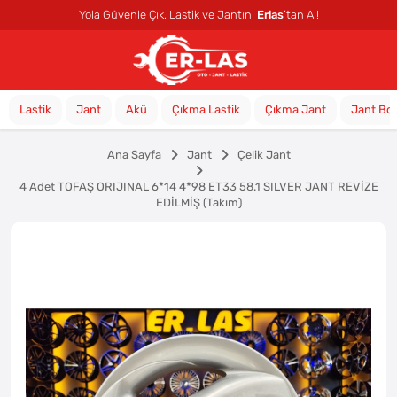
Yola Güvenle Çık, Lastik ve Jantını
Erlas
’tan Al!
Lastik
Jant
Akü
Çıkma Lastik
Çıkma Jant
Jant Bo
Ana Sayfa
Jant
Çelik Jant
4 Adet TOFAŞ ORIJINAL 6*14 4*98 ET33 58.1 SILVER JANT REVİZE
EDİLMİŞ (Takım)