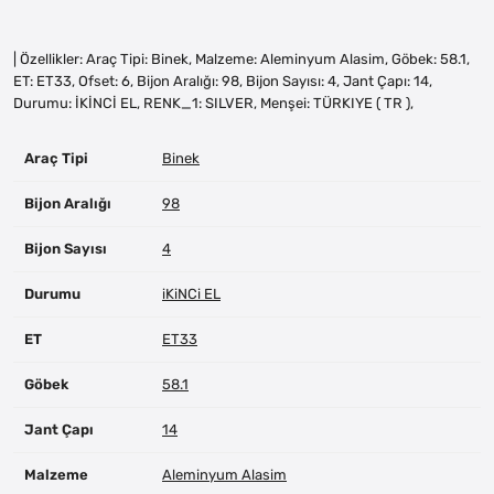
| Özellikler: Araç Tipi: Binek, Malzeme: Aleminyum Alasim, Göbek: 58.1,
ET: ET33, Ofset: 6, Bijon Aralığı: 98, Bijon Sayısı: 4, Jant Çapı: 14,
Durumu: İKİNCİ EL, RENK_1: SILVER, Menşei: TÜRKIYE ( TR ),
Araç Tipi
Binek
Bijon Aralığı
98
Bijon Sayısı
4
Durumu
iKiNCi EL
ET
ET33
Göbek
58.1
Jant Çapı
14
Malzeme
Aleminyum Alasim