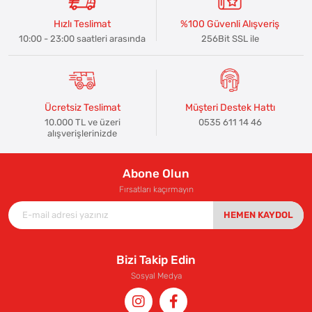
Hızlı Teslimat
%100 Güvenli Alışveriş
10:00 - 23:00 saatleri arasında
256Bit SSL ile
Ücretsiz Teslimat
Müşteri Destek Hattı
10.000 TL ve üzeri
0535 611 14 46
alışverişlerinizde
Abone Olun
Fırsatları kaçırmayın
HEMEN KAYDOL
Bizi Takip Edin
Sosyal Medya