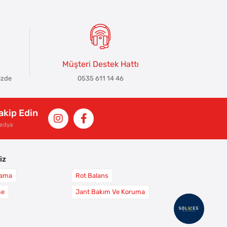
Müşteri Destek Hattı
izde
0535 611 14 46
Takip Edin
Medya
iz
yama
Rot Balans
me
Jant Bakım Ve Koruma