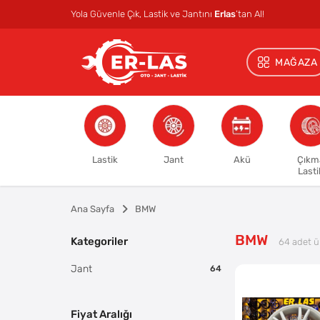
Yola Güvenle Çık, Lastik ve Jantını
Erlas
’tan Al!
MAĞAZA
Lastik
Jant
Akü
Çıkm
Lasti
Ana Sayfa
BMW
BMW
Kategoriler
64
adet ü
Jant
64
Fiyat Aralığı