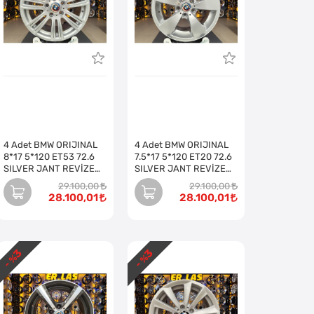
4 Adet BMW ORIJINAL
4 Adet BMW ORIJINAL
8*17 5*120 ET53 72.6
7.5*17 5*120 ET20 72.6
SILVER JANT REVİZE
SILVER JANT REVİZE
EDİLMİŞ (Takım)
EDİLMİŞ (Takım)
29.100,00
29.100,00
28.100,01
28.100,01
3
3
- %
- %