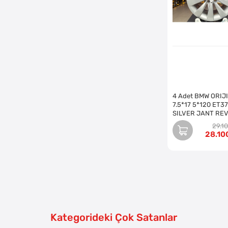
4 Adet BMW ORIJ
7.5*17 5*120 ET37
SILVER JANT REV
EDİLMİŞ (Takım)
29.1
28.10
Kategorideki Çok Satanlar