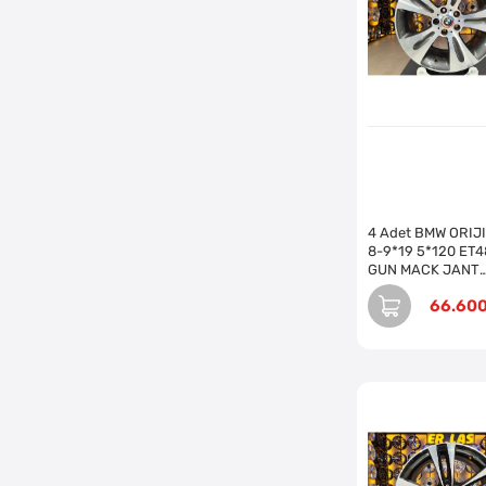
4 Adet BMW ORIJ
8-9*19 5*120 ET4
GUN MACK JANT
REVİZE EDİLMİŞ (
66.60