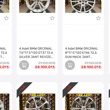
INAL
4 Adet BMW ORIJINAL
4 Adet BMW ORIJINAL
 72.6
7.5*17 5*120 ET37 72.6
8*17 5*120 ET46 72.6
NT
SILVER JANT REVİZE
GUN MACK JANT
Takım)
EDİLMİŞ (Takım)
REVİZE EDİLMİŞ (Takım)
00,00
29.100,00
29.100,00
0,01
28.100,01
28.100,01
3
3
- %
- %