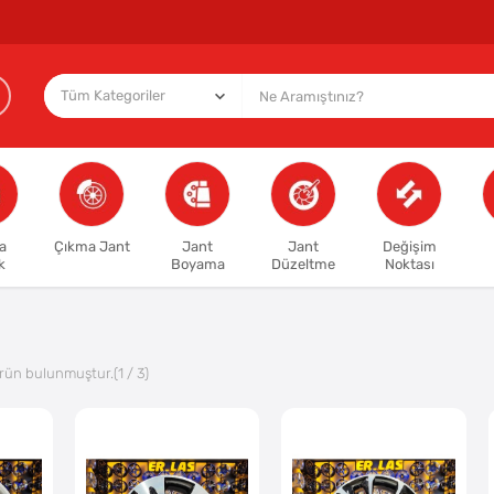
a
Çıkma Jant
Jant
Jant
Değişim
k
Boyama
Düzeltme
Noktası
rün bulunmuştur.
(1 / 3)