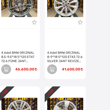
4 Adet BMW ORIJINAL
4 Adet BMW ORIJINAL
8.5-9.5*18 5*120 ET47
8-9*18 5*120 ET43 72.6
72.6 FÜME JANT
SILVER JANT REVİZE
REVİZE EDİLMİŞ (Takım)
EDİLMİŞ (Takım)
46.600,00
41.600,00
3
3
- %
- %