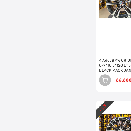
4 Adet BMW ORIJ
8-9*18 5*120 ET3
BLACK MACK JA
REVİZE EDİLMİŞ (
66.60
3
- %