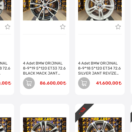
INAL
4 Adet BMW ORIJINAL
4 Adet BMW ORIJINAL
8 72.6
8-9*19 5*120 ET33 72.6
8-9*18 5*120 ET34 72.6
BLACK MACK JANT
SILVER JANT REVİZE
Takım)
REVİZE EDİLMİŞ (Takım)
EDİLMİŞ (Takım)
0,00
86.600,00
41.600,00
3
- %