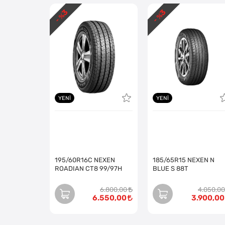
3
3
- %
- %
YENI
YENI
195/60R16C NEXEN
185/65R15 NEXEN N
ROADIAN CT8 99/97H
BLUE S 88T
6.800,00
4.050,00
6.550,00
3.900,00