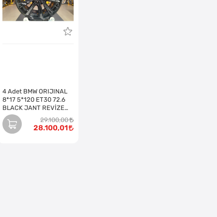
4 Adet BMW ORIJINAL
8*17 5*120 ET30 72.6
BLACK JANT REVİZE
EDİLMİŞ (Takım)
29.100,00
28.100,01