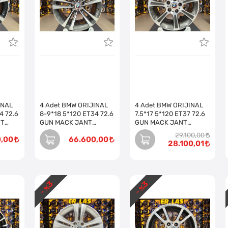
INAL
4 Adet BMW ORIJINAL
4 Adet BMW ORIJINAL
4 72.6
8-9*18 5*120 ET34 72.6
7.5*17 5*120 ET37 72.6
NT
GUN MACK JANT
GUN MACK JANT
Takım)
REVİZE EDİLMİŞ (Takım)
REVİZE EDİLMİŞ (Takım)
29.100,00
0,00
66.600,00
28.100,01
3
3
- %
- %