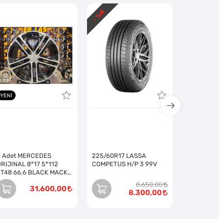
4
- %
YENI
4 Adet MERCEDES
225/60R17 LASSA
RIJINAL 8*17 5*112
COMPETUS H/P 3 99V
ET48 66.6 BLACK MACK
JANT (Takım)
8.650,00
31.600,00
8.300,00