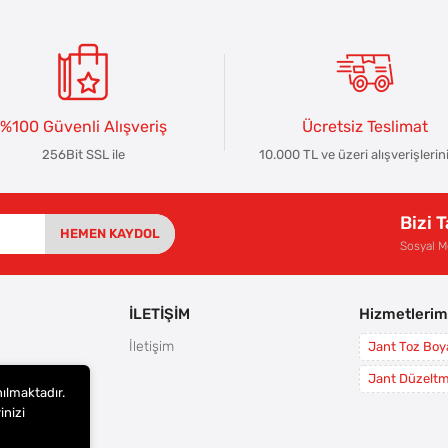
%100 Güvenli Alışveriş
Ücretsiz Teslimat
256Bit SSL ile
10.000 TL ve üzeri alışverişlerin
Bizi 
HEMEN KAYDOL
Sosyal 
İLETİŞİM
Hizmetlerim
İletişim
Jant Toz Bo
rı
Jant Düzelt
nılmaktadır.
leri
inizi
i