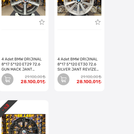
4 Adet BMW ORIJINAL
4 Adet BMW ORIJINAL
8*17 5*120 ET29 72.6
8*17 5*120 ET30 72.6
GUN MACK JANT
SILVER JANT REVİZE
REVİZE EDİLMİŞ (Takım)
EDİLMİŞ (Takım)
29.100,00
29.100,00
28.100,01
28.100,01
3
- %