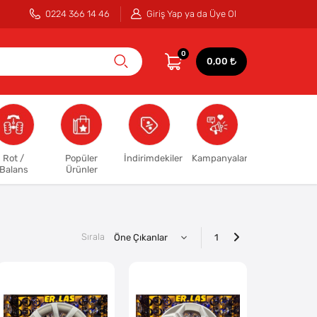
0224 366 14 46
Giriş Yap ya da Üye Ol
0
0,00
Rot /
Popüler
İndirimdekiler
Kampanyalar
Balans
Ürünler
Sırala
1