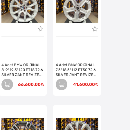
4 Adet BMW ORIJINAL
4 Adet BMW ORIJINAL
8-9*19 5*120 ET18 72.6
7.5*18 5*112 ET50 72.6
SILVER JANT REVİZE
SILVER JANT REVİZE
EDİLMİŞ (Takım)
EDİLMİŞ (Takım)
66.600,00
41.600,00