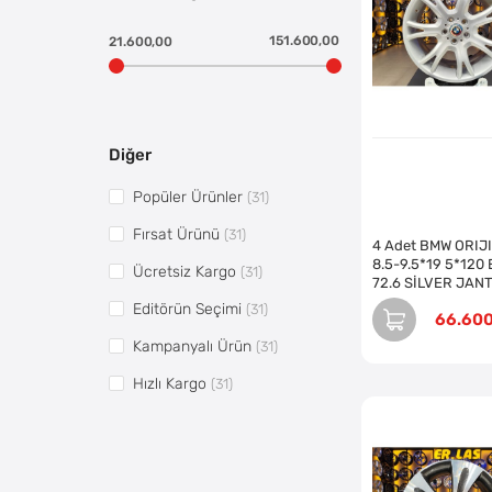
151.600,00
21.600,00
Diğer
Popüler Ürünler
(31)
Fırsat Ürünü
(31)
4 Adet BMW ORIJ
8.5-9.5*19 5*120
Ücretsiz Kargo
(31)
72.6 SİLVER JAN
REVİZE EDİLMİŞ (
Editörün Seçimi
(31)
66.60
Kampanyalı Ürün
(31)
Hızlı Kargo
(31)
Vitrin5
(64)
Pazaryerine Aktarılsın
(63)