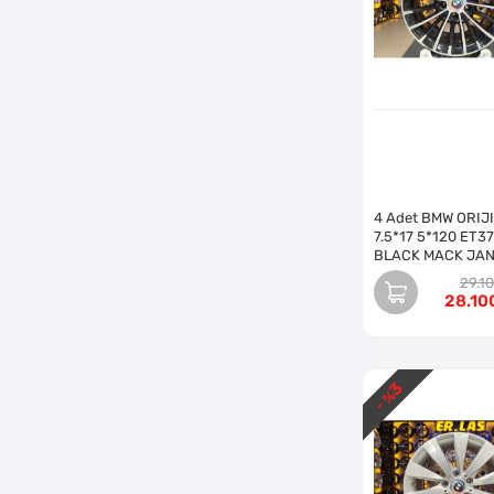
4 Adet BMW ORIJ
7.5*17 5*120 ET37
BLACK MACK JA
REVİZE EDİLMİŞ (
29.1
28.10
3
- %