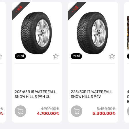
4
2
- %
- %
YENI
YENI
205/65R15 WATERFALL
225/50R17 WATERFALL
SNOW HİLL 3 99H XL
SNOW HİLL 3 94V
O
4.900,00
5.450,00
4.700,00
5.300,00