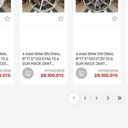
INAL
4 Adet BMW ORIJINAL
4 Adet BMW ORIJINAL
 72.6
8*17 5*120 ET46 72.6
8*17 5*120 ET30 72.6
İZE
GUN MACK JANT
GUN MACK JANT
REVİZE EDİLMİŞ (Takım)
REVİZE EDİLMİŞ (Takım)
00,00
29.100,00
29.100,00
0,01
28.100,01
28.100,01
1
2
3