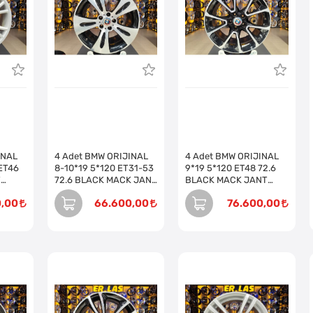
INAL
4 Adet BMW ORIJINAL
4 Adet BMW ORIJINAL
 ET46
8-10*19 5*120 ET31-53
9*19 5*120 ET48 72.6
T
72.6 BLACK MACK JANT
BLACK MACK JANT
Takım)
REVİZE EDİLMİŞ (Takım)
REVİZE EDİLMİŞ (Takım)
0,00
66.600,00
76.600,00