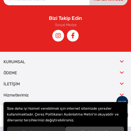
Bizi Takip Edin
Sosyal Medya
KURUMSAL
ÖDEME
İLETİŞİM
Hizmetlerimiz
Size daha iyi hizmet verebilmek için internet sitemizde çerezler
kullanılmaktadır. Çerez Politikaları Aydınlatma Metni’ni okuyabilir ve
© 2023
ER-LAS Oto Jant ve Lastik - Yunus ULAŞ
. Tüm hakları saklıdır.
dilerseniz tercihlerinizi değiştirebilirsiniz.