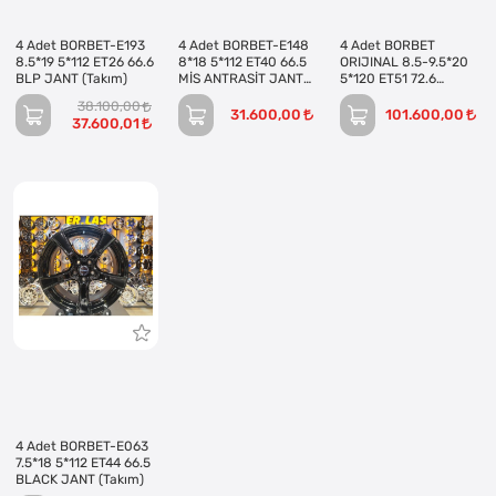
4 Adet BORBET-E193
4 Adet BORBET-E148
4 Adet BORBET
8.5*19 5*112 ET26 66.6
8*18 5*112 ET40 66.5
ORIJINAL 8.5-9.5*20
BLP JANT (Takım)
MİS ANTRASİT JANT
5*120 ET51 72.6
(Takım)
SILVER JANT REVİZE
38.100,00
EDİLMİŞ (Takım)
31.600,00
101.600,00
37.600,01
4 Adet BORBET-E063
7.5*18 5*112 ET44 66.5
BLACK JANT (Takım)