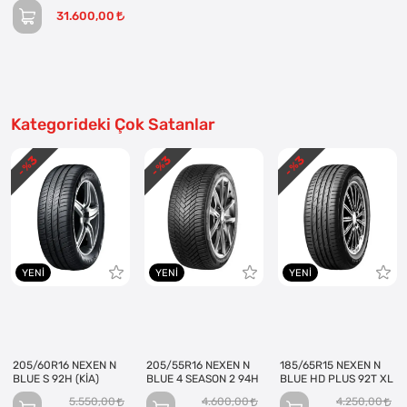
31.600,00
Kategorideki Çok Satanlar
3
3
3
- %
- %
- %
YENI
YENI
YENI
205/60R16 NEXEN N
205/55R16 NEXEN N
185/65R15 NEXEN N
BLUE S 92H (KİA)
BLUE 4 SEASON 2 94H
BLUE HD PLUS 92T XL
5.550,00
4.600,00
4.250,00