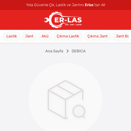
Yola Güvenle Çık, Lastik ve Jantını
Erlas
’tan Al!
Lastik
Jant
Akü
Çıkma Lastik
Çıkma Jant
Jant Bo
Ana Sayfa
DEBICA