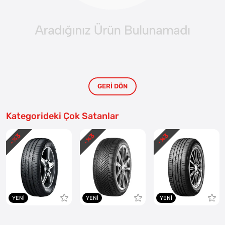
GERI DÖN
Kategorideki Çok Satanlar
3
3
3
- %
- %
- %
YENI
YENI
YENI