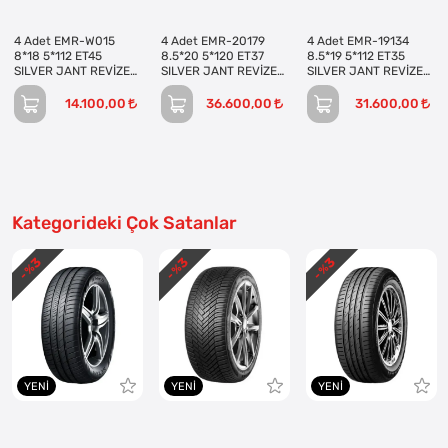
4 Adet EMR-W015
4 Adet EMR-20179
4 Adet EMR-19134
8*18 5*112 ET45
8.5*20 5*120 ET37
8.5*19 5*112 ET35
SILVER JANT REVİZE
SILVER JANT REVİZE
SILVER JANT REVİZE
EDİLMİŞ (Takım)
EDİLMİŞ (Takım)
EDİLMİŞ (Takım)
14.100,00
36.600,00
31.600,00
Kategorideki Çok Satanlar
3
3
3
- %
- %
- %
YENI
YENI
YENI