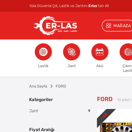
Yola Güvenle Çık, Lastik ve Jantını
Erlas
’tan Al!
MAĞAZA
Lastik
Jant
Akü
Çıkm
Lasti
Ana Sayfa
FORD
FORD
Kategoriler
10
adet 
Jant
9
3
- %
Fiyat Aralığı