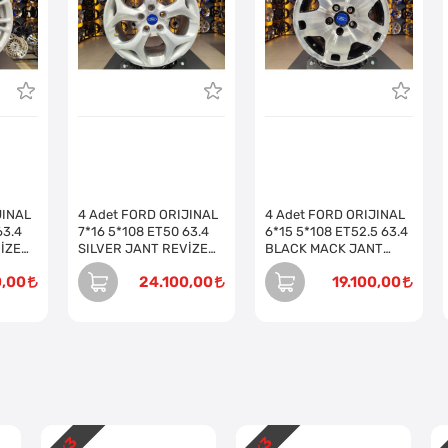
JINAL
4 Adet FORD ORIJINAL
4 Adet FORD ORIJINAL
63.4
7*16 5*108 ET50 63.4
6*15 5*108 ET52.5 63.4
İZE
SILVER JANT REVİZE
BLACK MACK JANT
EDİLMİŞ (Takım)
REVİZE EDİLMİŞ (Takım)
0,00
24.100,00
19.100,00
3
3