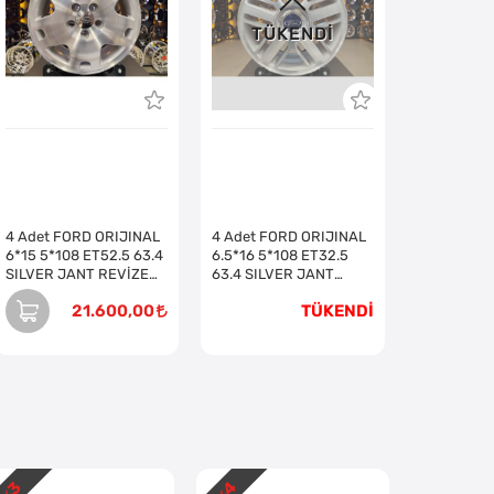
TÜKENDI
4 Adet FORD ORIJINAL
4 Adet FORD ORIJINAL
6*15 5*108 ET52.5 63.4
6.5*16 5*108 ET32.5
SILVER JANT REVİZE
63.4 SILVER JANT
EDİLMİŞ (Takım)
REVİZE EDİLMİŞ (Takım)
21.600,00
TÜKENDİ
3
4
2