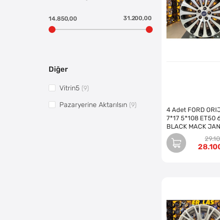
31.200,00
14.850,00
Diğer
Vitrin5
(9)
Pazaryerine Aktarılsın
(9)
4 Adet FORD ORI
7*17 5*108 ET50 
BLACK MACK JA
REVİZE EDİLMİŞ (
29.1
28.10