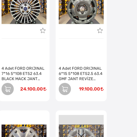
4 Adet FORD ORIJINAL
4 Adet FORD ORIJINAL
7*16 5*108 ET52 63.4
6*15 5*108 ET52.5 63.4
BLACK MACK JANT
GMF JANT REVİZE
REVİZE EDİLMİŞ (Takım)
EDİLMİŞ (Takım)
24.100,00
19.100,00