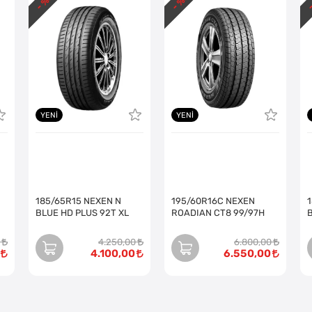
- %
- %
-
YENI
YENI
185/65R15 NEXEN N
195/60R16C NEXEN
BLUE HD PLUS 92T XL
ROADIAN CT8 99/97H
4.250,00
6.800,00
4.100,00
6.550,00