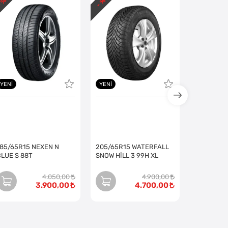
 %
- %
- %
YENI
YENI
185/65R15 NEXEN N
205/65R15 WATERFALL
BLUE S 88T
SNOW HİLL 3 99H XL
4.050,00
4.900,00
3.900,00
4.700,00