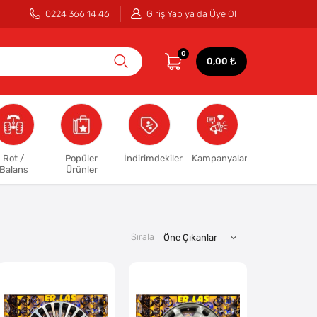
0224 366 14 46
Giriş Yap ya da Üye Ol
0
0,00
Rot /
Popüler
İndirimdekiler
Kampanyalar
Balans
Ürünler
Sırala