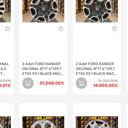
JINAL
4 Adet FORD RANGER
2 Adet FORD RANGER
63.4
ORIJINAL 8*17 6*139.7
ORIJINAL 8*17 6*139.7
NT
ET55 93.1 BLACK MACK
ET55 93.1 BLACK MACK
Takım)
JANT REVİZE EDİLMİŞ
JANT REVİZE EDİLMİŞ
00,00
15.350,00
31.200,00
(Takım)
(Takım)
0,01
14.850,00