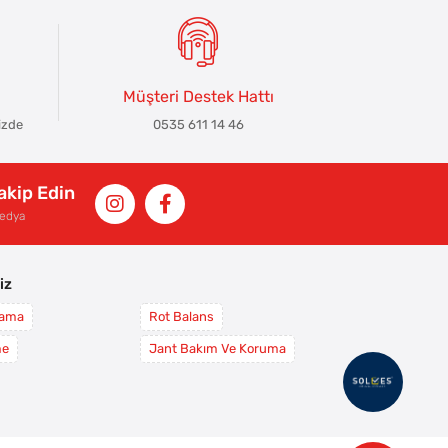
Müşteri Destek Hattı
izde
0535 611 14 46
Takip Edin
Medya
iz
yama
Rot Balans
me
Jant Bakım Ve Koruma