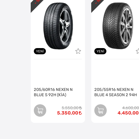
- %
- %
YENI
YENI
205/60R16 NEXEN N
205/55R16 NEXEN N
BLUE S 92H (KİA)
BLUE 4 SEASON 2 94H
5.550,00
4.600,00
5.350,00
4.450,00