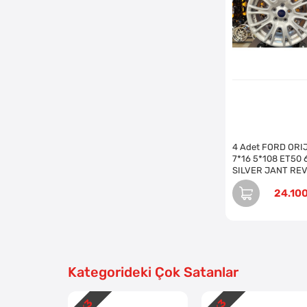
4 Adet FORD ORI
7*16 5*108 ET50 
SILVER JANT REV
EDİLMİŞ (Takım)
24.10
Kategorideki Çok Satanlar
3
3