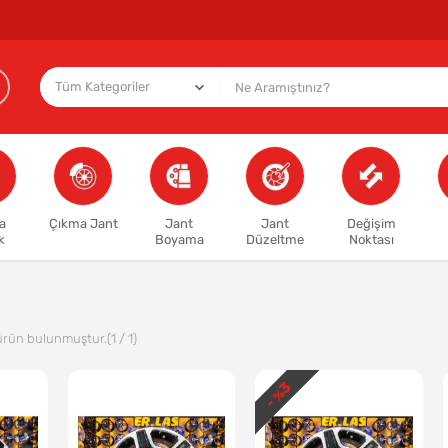
a
Çıkma Jant
Jant
Jant
Değişim
k
Boyama
Düzeltme
Noktası
ürün bulunmuştur.
(1 / 1)
3
- %