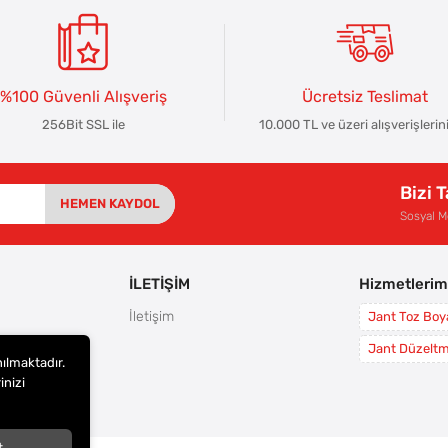
%100 Güvenli Alışveriş
Ücretsiz Teslimat
256Bit SSL ile
10.000 TL ve üzeri alışverişlerin
Bizi 
HEMEN KAYDOL
Sosyal 
İLETİŞİM
Hizmetlerim
İletişim
Jant Toz Bo
rı
Jant Düzelt
nılmaktadır.
leri
inizi
i
t