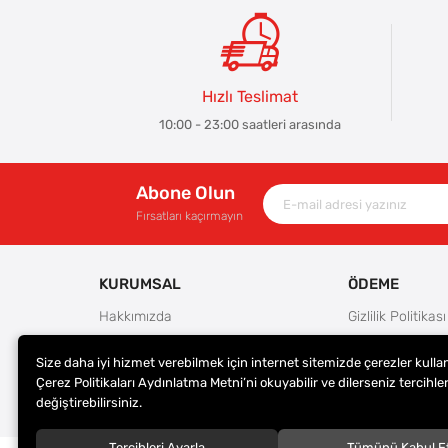
Hızlı Teslimat
10:00 - 23:00 saatleri arasında
Abone Olun
Fırsatları kaçırmayın
KURUMSAL
ÖDEME
Hakkımızda
Gizlilik Politikası
Güvenlik
Kullanım Koşulla
Size daha iyi hizmet verebilmek için internet sitemizde çerezler kulla
Teslimat ve İade Şartları
Ödeme Seçenek
Çerez Politikaları Aydınlatma Metni’ni okuyabilir ve dilerseniz tercihler
Kargo Seçenekleri
Satış Sözleşmes
değiştirebilirsiniz.
Tercihleri Ayarla
Tümünü Kabul E