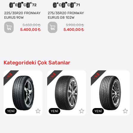
E
C
72
C
C
71
225/35R20 FRONWAY
275/35R20 FRONWAY
EURUS 90W
EURUS 08 102W
5.650,00
5.900,00
5.400,00
5.400,00
Kategorideki Çok Satanlar
3
3
3
- %
- %
- %
YENI
YENI
YENI