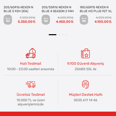
205/60R16 NEXEN N
205/55R16 NEXEN N
185/65R15 NEXEN N
BLUE S 92H (KİA)
BLUE 4 SEASON 2 94H
BLUE HD PLUS 92T XL
5.550,00
4.600,00
4.250,00
5.350,00
4.450,00
4.100,00
Hızlı Teslimat
%100 Güvenli Alışveriş
10:00 - 23:00 saatleri arasında
256Bit SSL ile
Ücretsiz Teslimat
Müşteri Destek Hattı
10.000 TL ve üzeri
0535 611 14 46
alışverişlerinizde