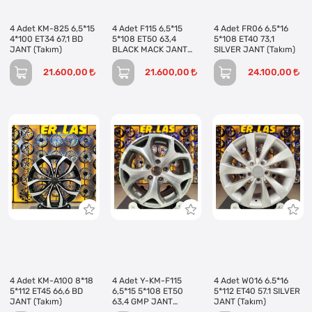
4 Adet KM-825 6,5*15
4 Adet F115 6,5*15
4 Adet FR06 6,5*16
4*100 ET34 67,1 BD
5*108 ET50 63,4
5*108 ET40 73,1
JANT (Takım)
BLACK MACK JANT
SILVER JANT (Takım)
(Takım)
21.600,00
21.600,00
24.100,00
4 Adet KM-A100 8*18
4 Adet Y-KM-F115
4 Adet W016 6.5*16
5*112 ET45 66,6 BD
6,5*15 5*108 ET50
5*112 ET40 57.1 SILVER
JANT (Takım)
63,4 GMP JANT
JANT (Takım)