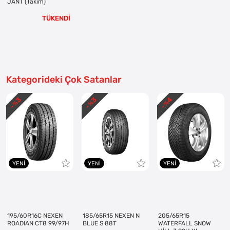
JANT (Takım)
TÜKENDİ
Kategorideki Çok Satanlar
3
3
4
- %
- %
- %
YENI
YENI
YENI
195/60R16C NEXEN
185/65R15 NEXEN N
205/65R15
ROADIAN CT8 99/97H
BLUE S 88T
WATERFALL SNOW