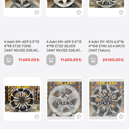
4 Adet KM-609 5.5*13
4 Adet KM-609 5.5*13
4 Adet DY-1576 6.5*16
4*98 ET20 FÜME
4*98 ET20 SILVER
4*108 ET40 63.4 GM/D
JANT REVİZE EDİLMİŞ
JANT REVİZE EDİLMİŞ
JANT (Takım)
(Takım)
(Takım)
11.600,00
11.600,00
24.100,00
TÜKENDI
TÜKENDI