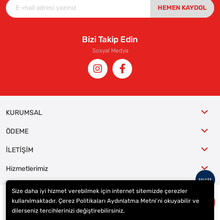
HEMEN KAYDOL
Bizi Takip Edin
Sosyal Medya
KURUMSAL
ÖDEME
İLETİŞİM
Hizmetlerimiz
Size daha iyi hizmet verebilmek için internet sitemizde çerezler
kullanılmaktadır. Çerez Politikaları Aydınlatma Metni’ni okuyabilir ve
© 2023
ER-LAS Oto Jant ve Lastik - Yunus ULAŞ
. Tüm hakları saklıdır.
dilerseniz tercihlerinizi değiştirebilirsiniz.