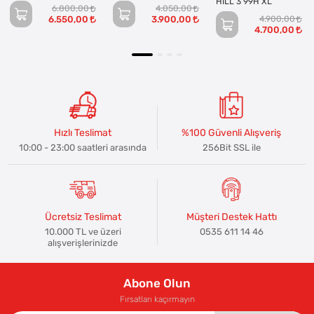
HİLL 3 99H XL
6.800,00
4.050,00
6.550,00
3.900,00
4.900,00
4.700,00
Hızlı Teslimat
%100 Güvenli Alışveriş
10:00 - 23:00 saatleri arasında
256Bit SSL ile
Ücretsiz Teslimat
Müşteri Destek Hattı
10.000 TL ve üzeri
0535 611 14 46
alışverişlerinizde
Abone Olun
Fırsatları kaçırmayın