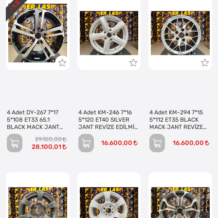
3
- %
4 Adet DY-267 7*17
4 Adet KM-246 7*16
4 Adet KM-294 7*15
5*108 ET33 65.1
5*120 ET40 SILVER
5*112 ET35 BLACK
BLACK MACK JANT
JANT REVİZE EDİLMİŞ
MACK JANT REVİZE
(Takım)
(Takım)
EDİLMİŞ (Takım)
29.100,00
16.600,00
16.600,00
28.100,01