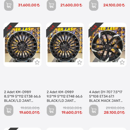
(Takım)
31.600,00
21.600,00
24.100,00
3
1
1
- %
- %
- %
2 Adet KM-D989
2 Adet KM-D989
4 Adet DY-707 7.5*17
8,5*19 5*112 ET38 66,6
9,5*19 5*112 ET48 66,6
5*108 ET34 67.1
BLACK/LD JANT
BLACK/LD JANT
BLACK MACK JANT
(Takım)
(Takım)
(Takım)
19.850,00
19.850,00
29.100,00
19.600,01
19.600,01
28.100,01