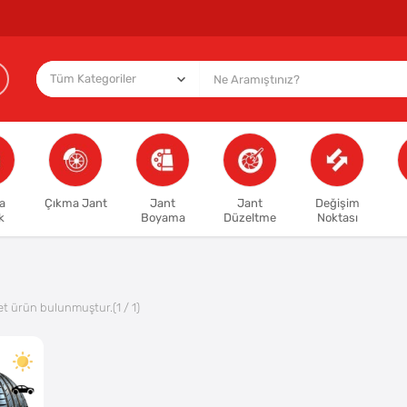
a
Çıkma Jant
Jant
Jant
Değişim
k
Boyama
Düzeltme
Noktası
t ürün bulunmuştur.
(1 / 1)