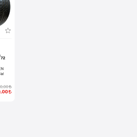
72
6W
00,00
0,00