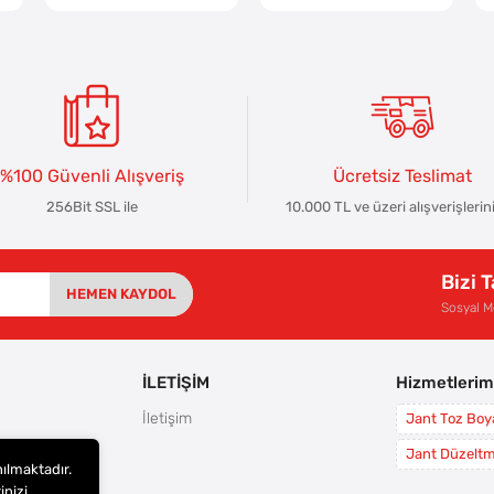
%100 Güvenli Alışveriş
Ücretsiz Teslimat
256Bit SSL ile
10.000 TL ve üzeri alışverişlerin
Bizi 
HEMEN KAYDOL
Sosyal 
İLETİŞİM
Hizmetlerim
İletişim
Jant Toz Bo
rı
Jant Düzelt
nılmaktadır.
leri
inizi