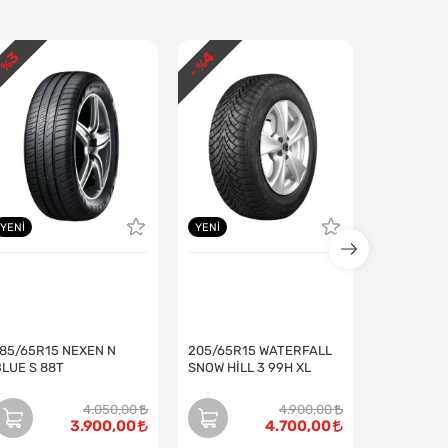
3
4
2
 %
- %
- %
YENI
YENI
185/65R15 NEXEN N
205/65R15 WATERFALL
BLUE S 88T
SNOW HİLL 3 99H XL
4.050,00
4.900,00
3.900,00
4.700,00