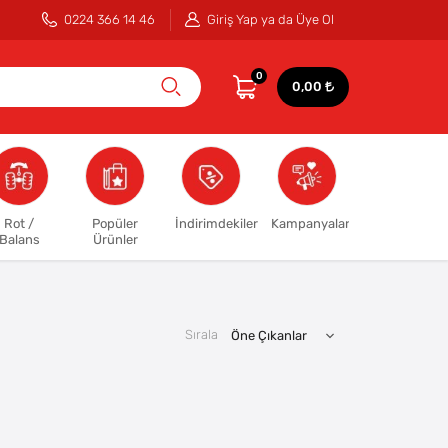
0224 366 14 46
Giriş Yap ya da Üye Ol
0
0,00
Rot /
Popüler
İndirimdekiler
Kampanyalar
Balans
Ürünler
Sırala