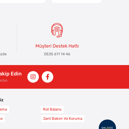
Müşteri Destek Hattı
izde
0535 611 14 46
Takip Edin
Medya
iz
yama
Rot Balans
me
Jant Bakım Ve Koruma