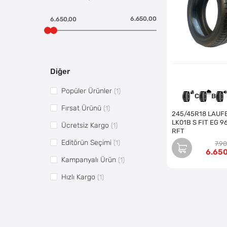
6.650,00
6.650,00
Diğer
Popüler Ürünler
(1)
C
B
Fırsat Ürünü
(1)
245/45R18 LAUFEN
LK01B S FIT EG 9
Ücretsiz Kargo
(1)
RFT
Editörün Seçimi
(1)
7.9
6.65
Kampanyalı Ürün
(1)
Hızlı Kargo
(1)
Vitrin 1
(1)
Pazaryerine Aktarılsın
(1)