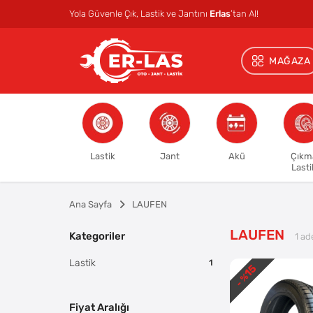
Yola Güvenle Çık, Lastik ve Jantını
Erlas
’tan Al!
MAĞAZA
Lastik
Jant
Akü
Çıkm
Lasti
Ana Sayfa
LAUFEN
LAUFEN
Kategoriler
1
ade
Lastik
1
15
- %
Fiyat Aralığı