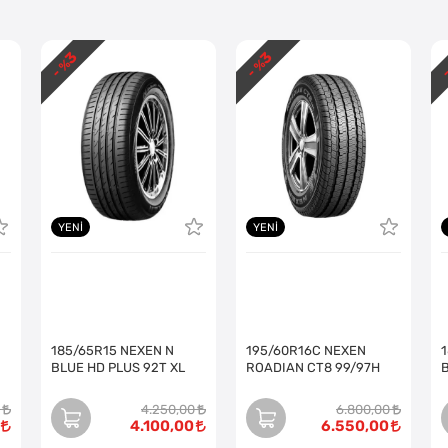
3
3
- %
- %
-
YENI
YENI
185/65R15 NEXEN N
195/60R16C NEXEN
BLUE HD PLUS 92T XL
ROADIAN CT8 99/97H
4.250,00
6.800,00
4.100,00
6.550,00