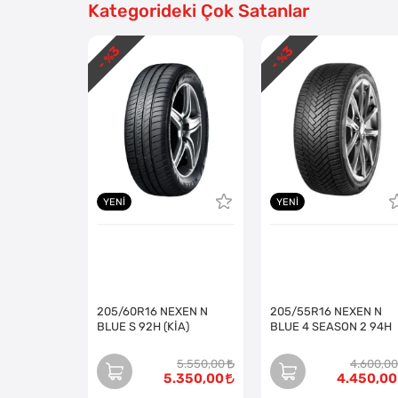
Kategorideki Çok Satanlar
3
3
- %
- %
YENI
YENI
205/60R16 NEXEN N
205/55R16 NEXEN N
BLUE S 92H (KİA)
BLUE 4 SEASON 2 94H
5.550,00
4.600,00
5.350,00
4.450,00