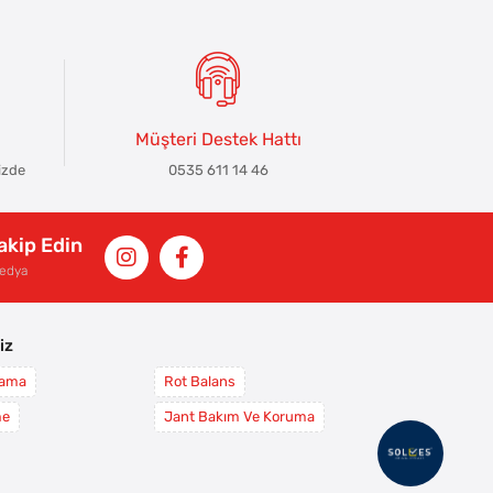
Müşteri Destek Hattı
izde
0535 611 14 46
Takip Edin
Medya
iz
yama
Rot Balans
me
Jant Bakım Ve Koruma