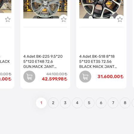
8
4 Adet BK-225 9.5*20
4 Adet BK-518 8*18
BLACK
5*120 ET48 72.6
5*120 ET35 72.56
GUN.MACK JANT
BLACK MACK JANT
(Takım)
(Takım)
00,00
44.100,00
31.600,00
0,00
42.599,98
1
2
3
4
5
6
7
8