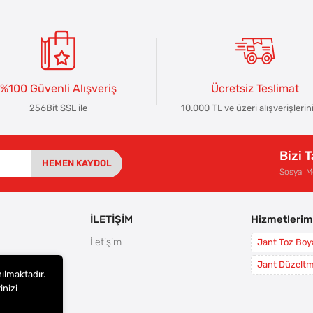
%100 Güvenli Alışveriş
Ücretsiz Teslimat
256Bit SSL ile
10.000 TL ve üzeri alışverişlerin
Bizi 
HEMEN KAYDOL
Sosyal 
İLETİŞİM
Hizmetlerim
İletişim
Jant Toz Bo
rı
Jant Düzelt
nılmaktadır.
leri
inizi
i