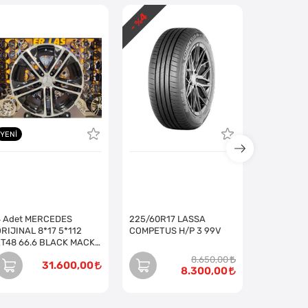
4
- %
YENI
4 Adet MERCEDES
225/60R17 LASSA
RIJINAL 8*17 5*112
COMPETUS H/P 3 99V
ET48 66.6 BLACK MACK
JANT (Takım)
8.650,00
31.600,00
8.300,00