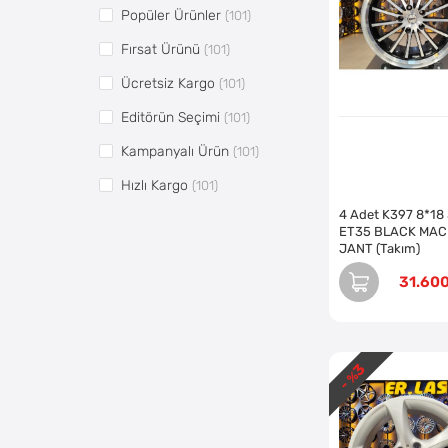
Popüler Ürünler
(101)
MBC JANT
(2)
Fırsat Ürünü
(101)
MİNİ COOPER
(1)
Ücretsiz Kargo
(101)
OPEL
(4)
Editörün Seçimi
(101)
PRO JANT
(2)
Kampanyalı Ürün
(101)
R1 JANT
(14)
Hızlı Kargo
(101)
RC JANT
(5)
4 Adet K397 8*18
Vitrin5
(180)
SATO
(15)
ET35 BLACK MAC
JANT (Takım)
Pazaryerine Aktarılsın
(142)
SLK JANT
(11)
31.60
SONIC JANT
(1)
TAILONG JANT
(2)
TORK JANT
(4)
3
- %
TRUVA JANT
(5)
WRS JANT
(2)