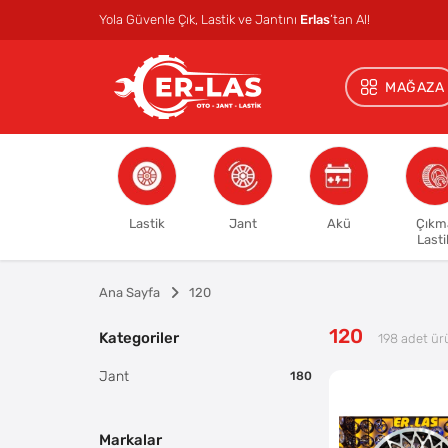
Yola Güvenle Çık, Lastik ve Jantını
Erlas
’tan Al!
MAĞAZA
Lastik
Jant
Akü
Çıkm
Lasti
Ana Sayfa
120
120
Kategoriler
198
adet ür
Jant
180
Markalar