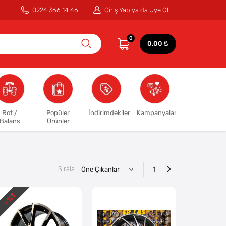
0224 366 14 46
Giriş Yap ya da Üye Ol
0
0,00
Rot /
Popüler
İndirimdekiler
Kampanyalar
Balans
Ürünler
Sırala
1
1
- %