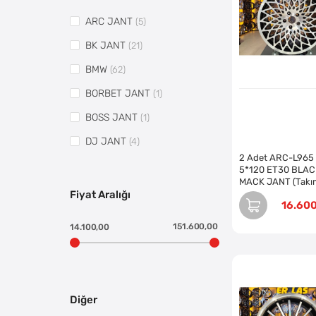
ARC JANT
(5)
BK JANT
(21)
BMW
(62)
BORBET JANT
(1)
BOSS JANT
(1)
DJ JANT
(4)
2 Adet ARC-L965
DY JANT
(4)
5*120 ET30 BLAC
MACK JANT (Takı
ELT JANT
(1)
Fiyat Aralığı
16.60
EMR JANT
(1)
151.600,00
14.100,00
HYUNDAİ
(1)
KM JANT
(1)
LAND ROVER
(6)
Diğer
LB014 JANT
(1)