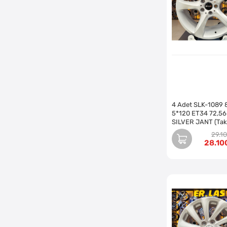
XINFA JANT
(1)
YZG JANT
(1)
ZENT JANT
(1)
4 Adet SLK-1089 
5*120 ET34 72,56
SILVER JANT (Tak
29.1
28.10