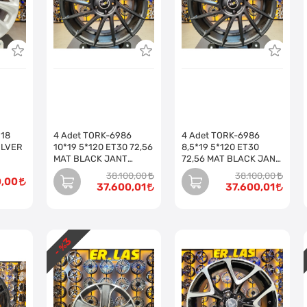
*18
4 Adet TORK-6986
4 Adet TORK-6986
SILVER
10*19 5*120 ET30 72,56
8,5*19 5*120 ET30
MAT BLACK JANT
72,56 MAT BLACK JANT
(Takım)
(Takım)
38.100,00
38.100,00
0,00
37.600,01
37.600,01
3
- %