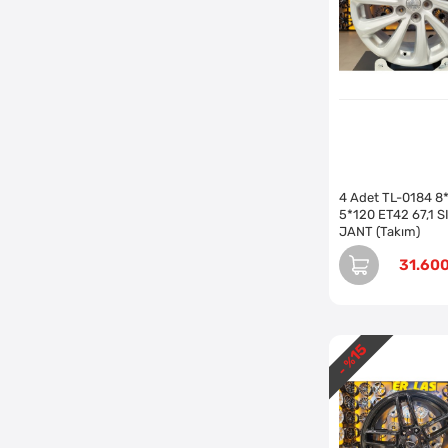
4 Adet TL-0184 8
5*120 ET42 67,1 
JANT (Takım)
31.60
15
- %