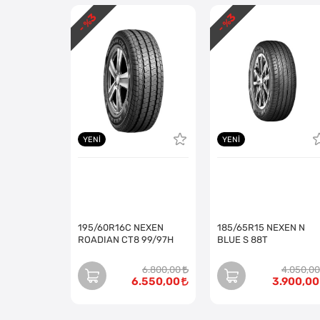
3
3
- %
- %
YENI
YENI
195/60R16C NEXEN
185/65R15 NEXEN N
ROADIAN CT8 99/97H
BLUE S 88T
6.800,00
4.050,00
6.550,00
3.900,00