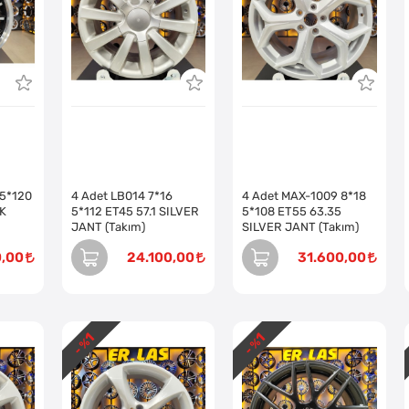
 5*120
4 Adet LB014 7*16
4 Adet MAX-1009 8*18
K
5*112 ET45 57.1 SILVER
5*108 ET55 63.35
JANT (Takım)
SILVER JANT (Takım)
0,00
24.100,00
31.600,00
1
1
- %
- %