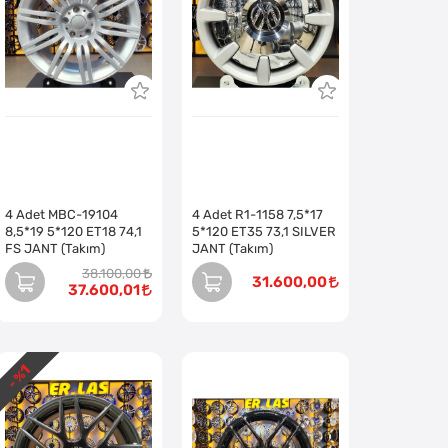
4 Adet MBC-19104
4 Adet R1-1158 7,5*17
8,5*19 5*120 ET18 74,1
5*120 ET35 73,1 SILVER
FS JANT (Takım)
JANT (Takım)
38.100,00
31.600,00
37.600,01
1
- %