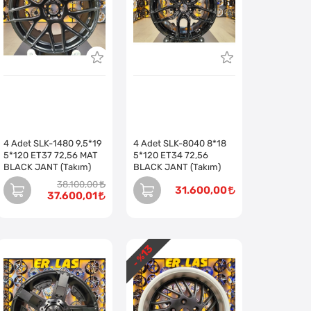
4 Adet SLK-1480 9,5*19
4 Adet SLK-8040 8*18
5*120 ET37 72,56 MAT
5*120 ET34 72,56
BLACK JANT (Takım)
BLACK JANT (Takım)
38.100,00
31.600,00
37.600,01
13
- %