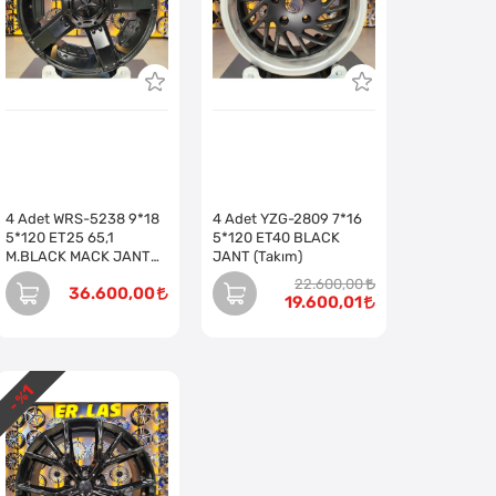
4 Adet WRS-5238 9*18
4 Adet YZG-2809 7*16
5*120 ET25 65,1
5*120 ET40 BLACK
M.BLACK MACK JANT
JANT (Takım)
(Takım)
22.600,00
36.600,00
19.600,01
1
- %