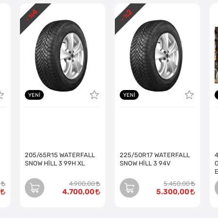
4
2
- %
- %
YENI
YENI
205/65R15 WATERFALL
225/50R17 WATERFALL
SNOW HİLL 3 99H XL
SNOW HİLL 3 94V
O
4.900,00
5.450,00
4.700,00
5.300,00