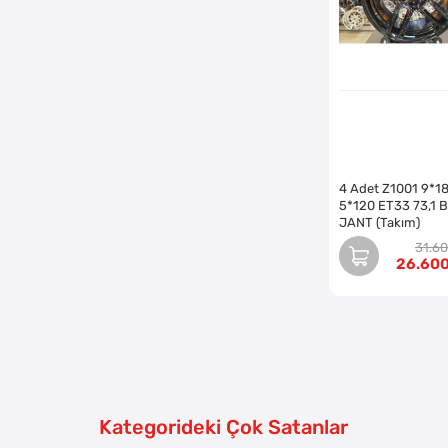
4 Adet Z1001 9*1
5*120 ET33 73,1 
JANT (Takım)
31.6
26.60
Kategorideki Çok Satanlar