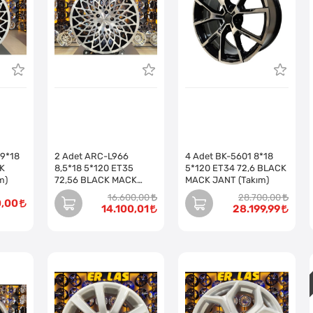
 9*18
2 Adet ARC-L966
4 Adet BK-5601 8*18
K
8,5*18 5*120 ET35
5*120 ET34 72,6 BLACK
m)
72,56 BLACK MACK
MACK JANT (Takım)
JANT (Takım)
16.600,00
28.700,00
0,00
14.100,01
28.199,99