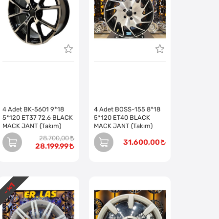
4 Adet BK-5601 9*18
4 Adet BOSS-155 8*18
5*120 ET37 72,6 BLACK
5*120 ET40 BLACK
MACK JANT (Takım)
MACK JANT (Takım)
28.700,00
31.600,00
28.199,99
1
- %