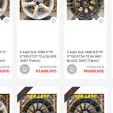
8*17
4 Adet SLK-1089 9*19
2 Adet SLK-1480 8,5*19
5*120 ET37 72,6 SILVER
5*120 ET34 72,56 MAT
ım)
JANT (Takım)
BLACK JANT (Takım)
00,00
38.100,00
19.850,00
0,01
37.600,01
19.600,01
1
1
- %
- %