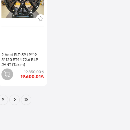
2 Adet ELT-391 9*19
5*120 ET44 72,6 BLP
JANT (Takım)
19.850,00
19.600,01
9