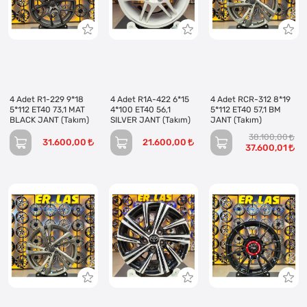
4 Adet R1-229 9*18
4 Adet R1A-422 6*15
4 Adet RCR-312 8*19
5*112 ET40 73,1 MAT
4*100 ET40 56,1
5*112 ET40 57,1 BM
BLACK JANT (Takım)
SILVER JANT (Takım)
JANT (Takım)
38.100,00
31.600,00
21.600,00
37.600,01