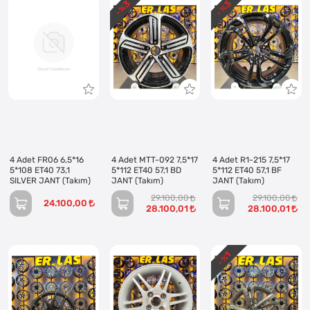
3
3
- %
- %
4 Adet FR06 6,5*16
4 Adet MTT-092 7,5*17
4 Adet R1-215 7,5*17
5*108 ET40 73,1
5*112 ET40 57,1 BD
5*112 ET40 57,1 BF
SILVER JANT (Takım)
JANT (Takım)
JANT (Takım)
29.100,00
29.100,00
24.100,00
28.100,01
28.100,01
1
- %