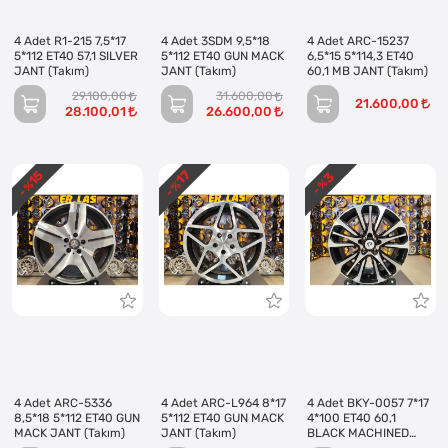
4 Adet R1-215 7,5*17
4 Adet 3SDM 9,5*18
4 Adet ARC-15237
5*112 ET40 57,1 SILVER
5*112 ET40 GUN MACK
6,5*15 5*114,3 ET40
JANT (Takım)
JANT (Takım)
60,1 MB JANT (Takım)
29.100,00
31.600,00
21.600,00
28.100,01
26.600,00
15
17
3
- %
- %
- %
4 Adet ARC-5336
4 Adet ARC-L964 8*17
4 Adet BKY-0057 7*17
8,5*18 5*112 ET40 GUN
5*112 ET40 GUN MACK
4*100 ET40 60,1
MACK JANT (Takım)
JANT (Takım)
BLACK MACHINED