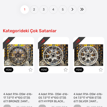
1
2
3
4
5
Kategorideki Çok Satanlar
2
2
2
- %
- %
- %
YENI
YENI
YENI
4 Adet R1A-DSW-616-
4 Adet R1A- DSW-616-
4 Adet R1A-DSW-616-
17 7.5*17 4*100 ET35
05 7.5*17 4*100 ET35
04 7.5*17 4*108 ET35
67.1 BRONZE JANT
67.1 HYPER BLACK
67.1 SILVER JANT
(Takım)
JANT (Takım)
(Takım)