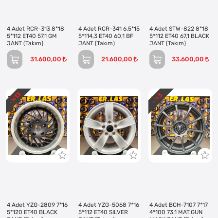
4 Adet RCR-313 8*18
4 Adet RCR-341 6,5*15
4 Adet STW-822 8*18
5*112 ET40 57,1 GM
5*114,3 ET40 60,1 BF
5*112 ET40 67,1 BLACK
JANT (Takım)
JANT (Takım)
JANT (Takım)
31.600,00
21.600,00
33.600,00
13
3
- %
- %
4 Adet YZG-2809 7*16
4 Adet YZG-5068 7*16
4 Adet BCH-7107 7*17
5*120 ET40 BLACK
5*112 ET40 SILVER
4*100 73.1 MAT.GUN