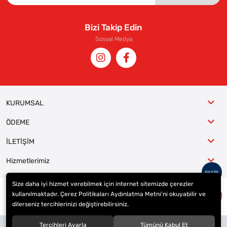
Bizi Takip Edin
Sosyal Medya
KURUMSAL
ÖDEME
İLETİŞİM
Hizmetlerimiz
Size daha iyi hizmet verebilmek için internet sitemizde çerezler
kullanılmaktadır. Çerez Politikaları Aydınlatma Metni’ni okuyabilir ve
© 2023
ER-LAS Oto Jant ve Lastik - Yunus ULAŞ
. Tüm hakları saklıdır.
dilerseniz tercihlerinizi değiştirebilirsiniz.
Site tasarımı tarafımızdan yapılmıştır.
Tercihleri Ayarla
Tümünü Kabul Et