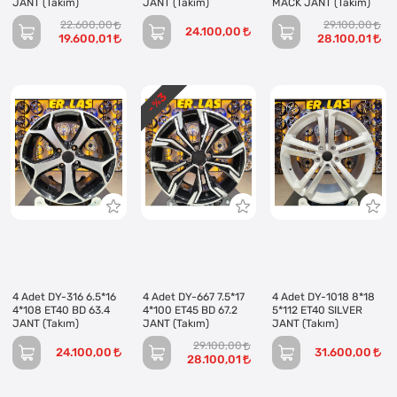
JANT (Takım)
JANT (Takım)
MACK JANT (Takım)
22.600,00
29.100,00
24.100,00
19.600,01
28.100,01
3
- %
4 Adet DY-316 6.5*16
4 Adet DY-667 7.5*17
4 Adet DY-1018 8*18
4*108 ET40 BD 63.4
4*100 ET45 BD 67.2
5*112 ET40 SILVER
JANT (Takım)
JANT (Takım)
JANT (Takım)
29.100,00
24.100,00
31.600,00
28.100,01