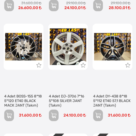
JANT (Takım)
31.600,00
29.100,00
29.100,00
26.600,00
24.100,01
28.100,01
4 Adet BOSS-155 8*18
4 Adet DJ-3706 7*16
4 Adet DY-438 8*18
5*120 ET40 BLACK
5*108 SILVER JANT
5*112 ET40 57,1 BLACK
MACK JANT (Takım)
(Takım)
JANT (Takım)
31.600,00
24.100,00
31.600,00