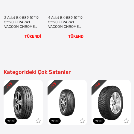
2 Adet BK-589 10*19
4 Adet BK-589 10*19
5*120 ET24 74.1
5*120 ET24 74.1
VACOOM CHROME
VACOOM CHROME
JANT (Takım)
JANT (Takım)
TÜKENDİ
TÜKENDİ
Kategorideki Çok Satanlar
3
3
4
- %
- %
- %
YENI
YENI
YENI