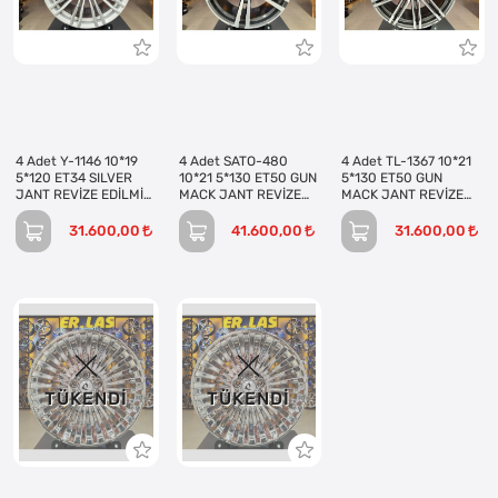
4 Adet Y-1146 10*19
4 Adet SATO-480
4 Adet TL-1367 10*21
5*120 ET34 SILVER
10*21 5*130 ET50 GUN
5*130 ET50 GUN
JANT REVİZE EDİLMİŞ
MACK JANT REVİZE
MACK JANT REVİZE
(Takım)
EDİLMİŞ (Takım)
EDİLMİŞ (Takım)
31.600,00
41.600,00
31.600,00
TÜKENDI
TÜKENDI