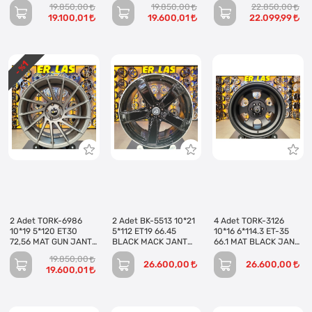
(Takım)
(Takım)
19.850,00
19.850,00
22.850,00
19.100,01
19.600,01
22.099,99
1
- %
2 Adet TORK-6986
2 Adet BK-5513 10*21
4 Adet TORK-3126
10*19 5*120 ET30
5*112 ET19 66.45
10*16 6*114.3 ET-35
72,56 MAT GUN JANT
BLACK MACK JANT
66.1 MAT BLACK JANT
(Takım)
(Takım)
(Takım)
19.850,00
26.600,00
26.600,00
19.600,01