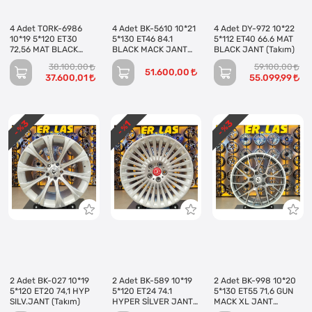
4 Adet TORK-6986
4 Adet BK-5610 10*21
4 Adet DY-972 10*22
10*19 5*120 ET30
5*130 ET46 84.1
5*112 ET40 66.6 MAT
72,56 MAT BLACK
BLACK MACK JANT
BLACK JANT (Takım)
JANT (Takım)
(Takım)
38.100,00
59.100,00
51.600,00
37.600,01
55.099,99
3
3
1
- %
- %
- %
2 Adet BK-027 10*19
2 Adet BK-589 10*19
2 Adet BK-998 10*20
5*120 ET20 74,1 HYP
5*120 ET24 74.1
5*130 ET55 71,6 GUN
SILV.JANT (Takım)
HYPER SİLVER JANT
MACK XL JANT