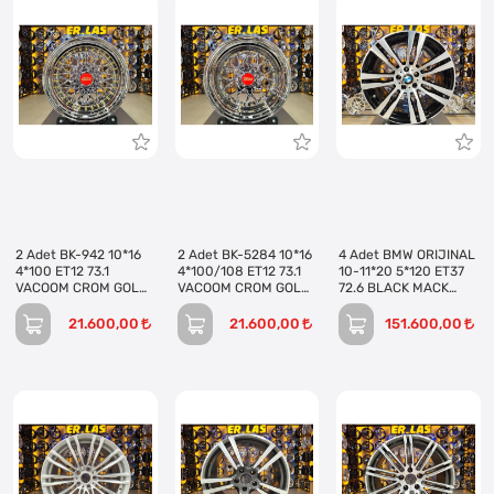
2 Adet BK-942 10*16
2 Adet BK-5284 10*16
4 Adet BMW ORIJINAL
4*100 ET12 73.1
4*100/108 ET12 73.1
10-11*20 5*120 ET37
VACOOM CROM GOLD
VACOOM CROM GOLD
72.6 BLACK MACK
(ARKA) JANT (Takım)
JANT (Takım)
JANT REVİZE EDİLMİŞ
(Takım)
21.600,00
21.600,00
151.600,00