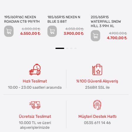
195/60R16C NEXEN
185/65R15 NEXEN N
205/65R15
ROADIAN CT8 99/97H
BLUE S 88T
WATERFALL SNOW
HİLL 3 99H XL
6.800,00
4.050,00
6.550,00
3.900,00
4.900,00
4.700,00
Hızlı Teslimat
%100 Güvenli Alışveriş
10:00 - 23:00 saatleri arasında
256Bit SSL ile
Ücretsiz Teslimat
Müşteri Destek Hattı
10.000 TL ve üzeri
0535 611 14 46
alışverişlerinizde