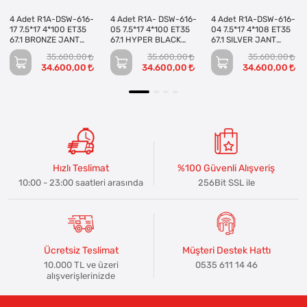
4 Adet R1A-DSW-616-
4 Adet R1A- DSW-616-
4 Adet R1A-DSW-616-
17 7.5*17 4*100 ET35
05 7.5*17 4*100 ET35
04 7.5*17 4*108 ET35
67.1 BRONZE JANT
67.1 HYPER BLACK
67.1 SILVER JANT
(Takım)
JANT (Takım)
(Takım)
35.600,00
35.600,00
35.600,00
34.600,00
34.600,00
34.600,00
Hızlı Teslimat
%100 Güvenli Alışveriş
10:00 - 23:00 saatleri arasında
256Bit SSL ile
Ücretsiz Teslimat
Müşteri Destek Hattı
10.000 TL ve üzeri
0535 611 14 46
alışverişlerinizde