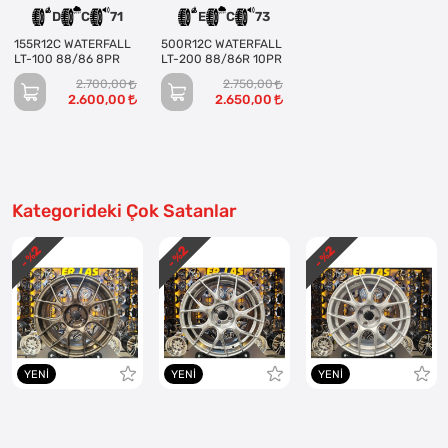
D
C
71
E
C
73
155R12C WATERFALL
500R12C WATERFALL
LT-100 88/86 8PR
LT-200 88/86R 10PR
2.700,00
2.750,00
2.600,00
2.650,00
Kategorideki Çok Satanlar
2
2
2
- %
- %
- %
YENI
YENI
YENI