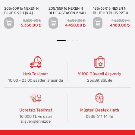
205/60R16 NEXEN N
205/55R16 NEXEN N
185/65R15 NEXEN N
BLUE S 92H (KİA)
BLUE 4 SEASON 2 94H
BLUE HD PLUS 92T XL
5.550,00
4.600,00
4.250,00
5.350,00
4.450,00
4.100,00
Hızlı Teslimat
%100 Güvenli Alışveriş
10:00 - 23:00 saatleri arasında
256Bit SSL ile
Ücretsiz Teslimat
Müşteri Destek Hattı
10.000 TL ve üzeri
0535 611 14 46
alışverişlerinizde