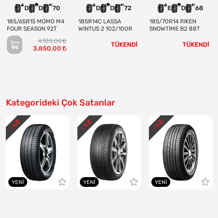
D
D
70
D
D
72
E
D
68
185/65R15 MOMO M4
185R14C LASSA
185/70R14 RIKEN
FOUR SEASON 92T
WINTUS 2 102/100R
SNOWTIME B2 88T
4.100,00
TÜKENDİ
TÜKENDİ
3.850,00
Kategorideki Çok Satanlar
3
3
3
- %
- %
- %
YENI
YENI
YENI