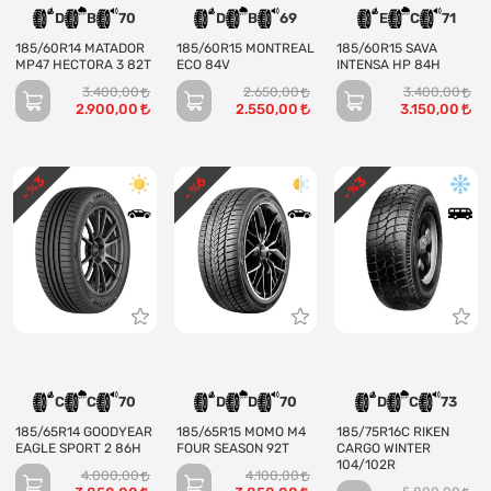
D
B
70
D
B
69
E
C
71
185/60R14 MATADOR
185/60R15 MONTREAL
185/60R15 SAVA
MP47 HECTORA 3 82T
ECO 84V
INTENSA HP 84H
3.400,00
2.650,00
3.400,00
2.900,00
2.550,00
3.150,00
3
3
6
- %
- %
- %
C
C
70
D
D
70
D
C
73
185/65R14 GOODYEAR
185/65R15 MOMO M4
185/75R16C RIKEN
EAGLE SPORT 2 86H
FOUR SEASON 92T
CARGO WINTER
104/102R
4.000,00
4.100,00