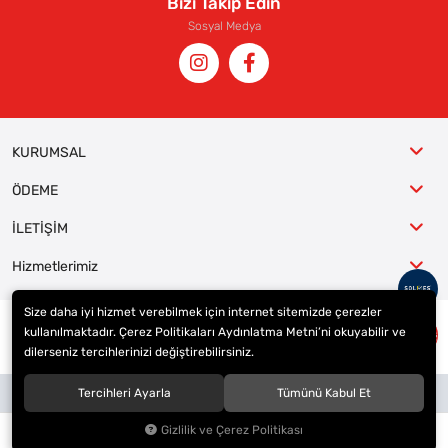
Bizi Takip Edin
Sosyal Medya
KURUMSAL
ÖDEME
İLETİŞİM
Hizmetlerimiz
Size daha iyi hizmet verebilmek için internet sitemizde çerezler
kullanılmaktadır. Çerez Politikaları Aydınlatma Metni’ni okuyabilir ve
© 2023
ER-LAS Oto Jant ve Lastik - Yunus ULAŞ
. Tüm hakları saklıdır.
dilerseniz tercihlerinizi değiştirebilirsiniz.
Site tasarımı tarafımızdan yapılmıştır.
Tercihleri Ayarla
Tümünü Kabul Et
Gizlilik ve Çerez Politikası
0