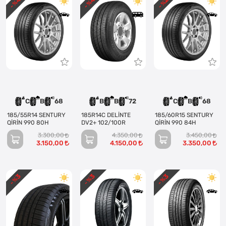
- %
- %
- %
C
B
68
B
B
72
C
B
68
185/55R14 SENTURY
185R14C DELİNTE
185/60R15 SENTURY
QİRİN 990 80H
DV2+ 102/100R
QİRİN 990 84H
3.300,00
4.350,00
3.450,00
3.150,00
4.150,00
3.350,00
3
3
3
- %
- %
- %