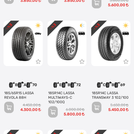
3.850,00
3.850,00
5.800,00
5.600,00
3
3
3
- %
- %
- %
B
A
70
E
B
72
C
B
69
185/65R15 LASSA
185R14C LASSA
185R14C LASSA
REVOLA 88H
MULTIWAYS-C
TRANSWAY 3 102/100
102/100Q
4.450,00
5.650,00
4.300,00
6.000,00
5.450,00
5.800,00
4
4
2