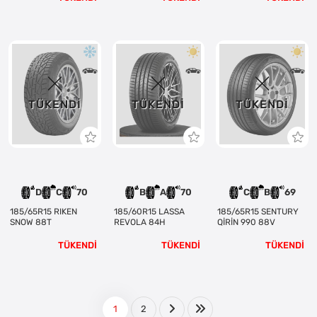
TÜKENDI
TÜKENDI
TÜKENDI
D
C
70
B
A
70
C
B
69
185/65R15 RIKEN
185/60R15 LASSA
185/65R15 SENTURY
SNOW 88T
REVOLA 84H
QİRİN 990 88V
TÜKENDİ
TÜKENDİ
TÜKENDİ
1
2