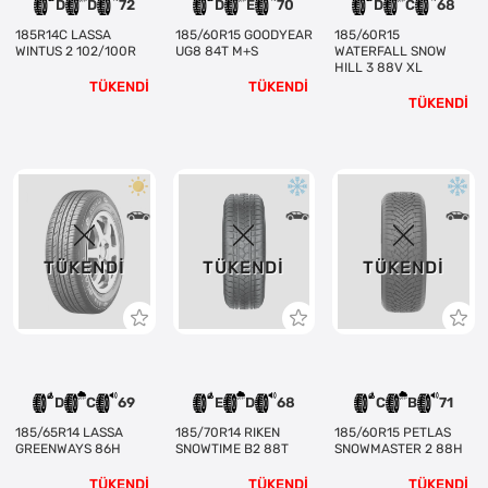
D
D
72
D
E
70
D
C
68
185R14C LASSA
185/60R15 GOODYEAR
185/60R15
WINTUS 2 102/100R
UG8 84T M+S
WATERFALL SNOW
HILL 3 88V XL
TÜKENDİ
TÜKENDİ
TÜKENDİ
TÜKENDI
TÜKENDI
TÜKENDI
D
C
69
E
D
68
C
B
71
185/65R14 LASSA
185/70R14 RIKEN
185/60R15 PETLAS
GREENWAYS 86H
SNOWTIME B2 88T
SNOWMASTER 2 88H
TÜKENDİ
TÜKENDİ
TÜKENDİ