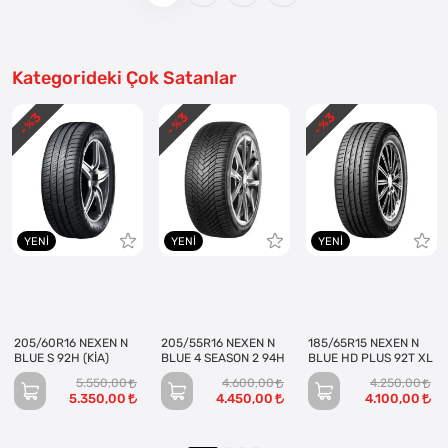
Kategorideki Çok Satanlar
3
3
3
- %
- %
- %
YENI
YENI
YENI
205/60R16 NEXEN N
205/55R16 NEXEN N
185/65R15 NEXEN N
BLUE S 92H (KİA)
BLUE 4 SEASON 2 94H
BLUE HD PLUS 92T XL
5.550,00
4.600,00
4.250,00
5.350,00
4.450,00
4.100,00