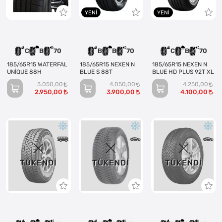
YENI
YENI
C
B
70
B
B
70
C
B
70
185/65R15 WATERFAL
185/65R15 NEXEN N
185/65R15 NEXEN N
UNİQUE 88H
BLUE S 88T
BLUE HD PLUS 92T XL
3.050,00
4.050,00
4.250,00
2.950,00
3.900,00
4.100,00
TÜKENDI
TÜKENDI
TÜKENDI