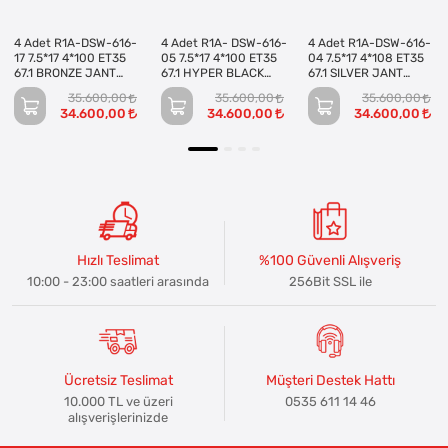
4 Adet R1A-DSW-616-
4 Adet R1A- DSW-616-
4 Adet R1A-DSW-616-
17 7.5*17 4*100 ET35
05 7.5*17 4*100 ET35
04 7.5*17 4*108 ET35
67.1 BRONZE JANT
67.1 HYPER BLACK
67.1 SILVER JANT
(Takım)
JANT (Takım)
(Takım)
35.600,00
35.600,00
35.600,00
34.600,00
34.600,00
34.600,00
Hızlı Teslimat
%100 Güvenli Alışveriş
10:00 - 23:00 saatleri arasında
256Bit SSL ile
Ücretsiz Teslimat
Müşteri Destek Hattı
10.000 TL ve üzeri
0535 611 14 46
alışverişlerinizde