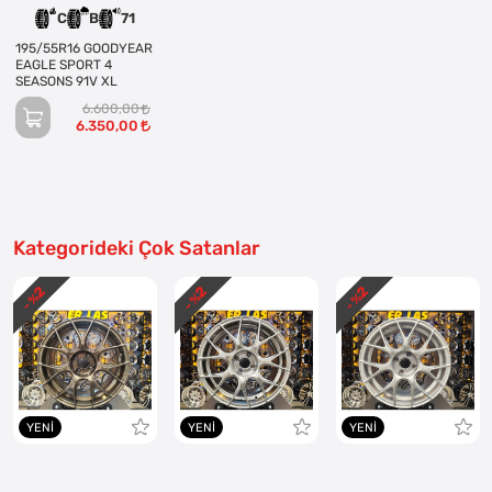
C
B
71
195/55R16 GOODYEAR
EAGLE SPORT 4
SEASONS 91V XL
6.600,00
6.350,00
Kategorideki Çok Satanlar
2
2
2
- %
- %
- %
YENI
YENI
YENI