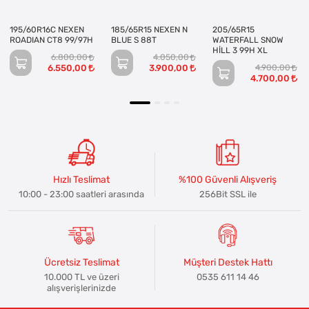
195/60R16C NEXEN
185/65R15 NEXEN N
205/65R15
ROADIAN CT8 99/97H
BLUE S 88T
WATERFALL SNOW
HİLL 3 99H XL
6.800,00
4.050,00
6.550,00
3.900,00
4.900,00
4.700,00
Hızlı Teslimat
%100 Güvenli Alışveriş
10:00 - 23:00 saatleri arasında
256Bit SSL ile
Ücretsiz Teslimat
Müşteri Destek Hattı
10.000 TL ve üzeri
0535 611 14 46
alışverişlerinizde