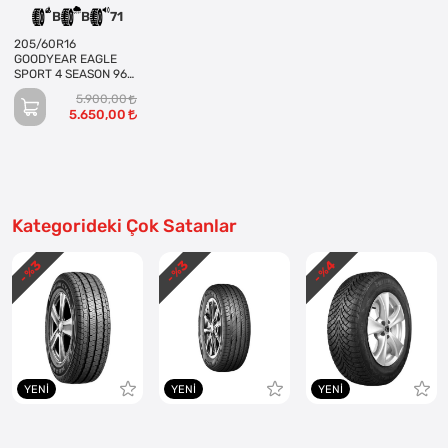
B
B
71
205/60R16
GOODYEAR EAGLE
SPORT 4 SEASON 96H
XL
5.900,00
5.650,00
Kategorideki Çok Satanlar
3
3
4
- %
- %
- %
YENI
YENI
YENI