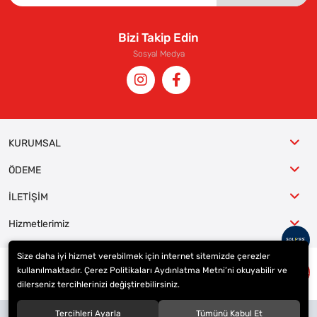
Bizi Takip Edin
Sosyal Medya
KURUMSAL
ÖDEME
İLETİŞİM
Hizmetlerimiz
Size daha iyi hizmet verebilmek için internet sitemizde çerezler
kullanılmaktadır. Çerez Politikaları Aydınlatma Metni’ni okuyabilir ve
© 2023
ER-LAS Oto Jant ve Lastik - Yunus ULAŞ
. Tüm hakları saklıdır.
dilerseniz tercihlerinizi değiştirebilirsiniz.
Site tasarımı tarafımızdan yapılmıştır.
Tercihleri Ayarla
Tümünü Kabul Et