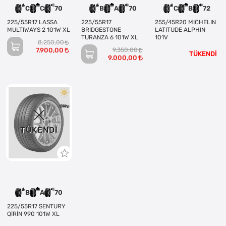
C
C
70
B
A
70
C
B
72
225/55R17 LASSA
225/55R17
255/45R20 MICHELIN
MULTIWAYS 2 101W XL
BRİDGESTONE
LATITUDE ALPHIN
TURANZA 6 101W XL
101V
8.250,00
7.900,00
9.350,00
TÜKENDİ
9.000,00
TÜKENDI
B
A
70
225/55R17 SENTURY
QİRİN 990 101W XL