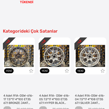
TÜKENDİ
Kategorideki Çok Satanlar
2
2
2
- %
- %
- %
YENI
YENI
YENI
4 Adet R1A-DSW-616-
4 Adet R1A- DSW-616-
4 Adet R1A-DSW-616-
17 7.5*17 4*100 ET35
05 7.5*17 4*100 ET35
04 7.5*17 4*108 ET35
67.1 BRONZE JANT
67.1 HYPER BLACK
67.1 SILVER JANT
(Takım)
JANT (Takım)
(Takım)