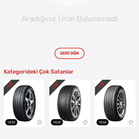
GERI DÖN
Kategorideki Çok Satanlar
3
3
3
- %
- %
- %
YENI
YENI
YENI