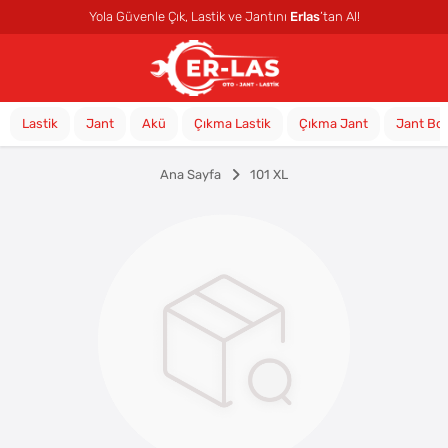
Yola Güvenle Çık, Lastik ve Jantını
Erlas
’tan Al!
Lastik
Jant
Akü
Çıkma Lastik
Çıkma Jant
Jant Bo
Ana Sayfa
101 XL