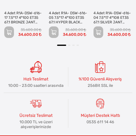
4 Adet R1A-DSW-616-
4 Adet R1A- DSW-616-
4 Adet R1A-DSW-616-
17 7.5*17 4*100 ET35
05 7.5*17 4*100 ET35
04 7.5*17 4*108 ET35
67.1 BRONZE JANT
67.1 HYPER BLACK
67.1 SILVER JANT
(Takım)
JANT (Takım)
(Takım)
35.600,00
35.600,00
35.600,00
34.600,00
34.600,00
34.600,00
Hızlı Teslimat
%100 Güvenli Alışveriş
10:00 - 23:00 saatleri arasında
256Bit SSL ile
Ücretsiz Teslimat
Müşteri Destek Hattı
10.000 TL ve üzeri
0535 611 14 46
alışverişlerinizde