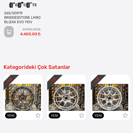
E
C
73
265/50R19
BRIDGESOTONE LM80
BLIZAK EVO 110V
4.900,00
4.400,00
Kategorideki Çok Satanlar
2
2
2
- %
- %
- %
YENI
YENI
YENI