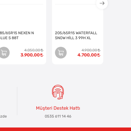
185/65R15 NEXEN N
205/65R15 WATERFALL
BLUE S 88T
SNOW HİLL 3 99H XL
4.050,00
4.900,00
3.900,00
4.700,00
Müşteri Destek Hattı
izde
0535 611 14 46