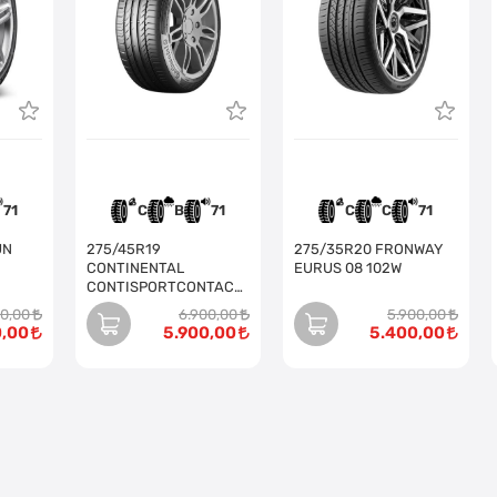
71
C
B
71
C
C
71
275/45R19
275/35R20 FRONWAY
CONTINENTAL
EURUS 08 102W
CONTISPORTCONTACT
5 SUV 108V
00,00
6.900,00
5.900,00
0,00
5.900,00
5.400,00