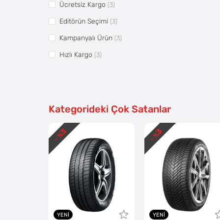
Ücretsiz Kargo
(3)
Editörün Seçimi
(3)
Kampanyalı Ürün
(3)
Hızlı Kargo
(3)
Vitrin 1
(4)
Pazaryerine Aktarılsın
(4)
Kategorideki Çok Satanlar
3
3
- %
- %
YENI
YENI