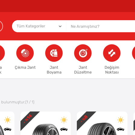
a
Çıkma Jant
Jant
Jant
Değişim
k
Boyama
Düzeltme
Noktası
 bulunmuştur.
(1 / 1)
14
8
- %
- %