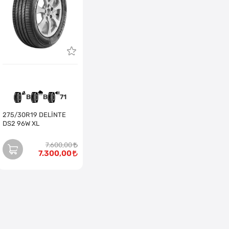
B
B
71
275/30R19 DELİNTE
DS2 96W XL
7.600,00
7.300,00