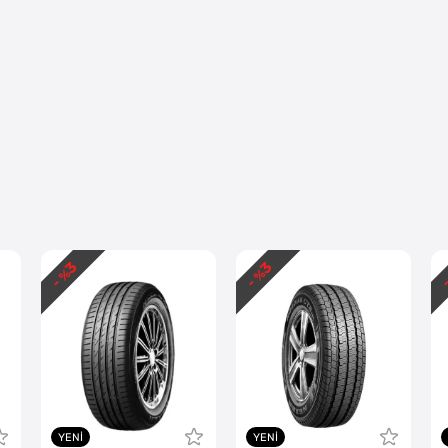
3
3
- %
- %
-
YENI
YENI