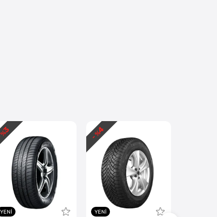
3
4
2
 %
- %
- %
YENI
YENI