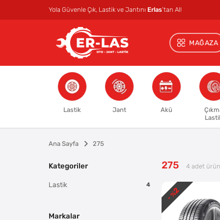
Yola Güvenle Çık, Lastik ve Jantını
Erlas
’tan Al!
MAĞAZA
Lastik
Jant
Akü
Çıkm
Lasti
Ana Sayfa
275
275
Kategoriler
4
adet ürün
Lastik
4
2
- %
Markalar