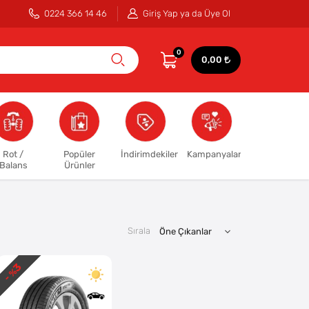
0224 366 14 46
Giriş Yap ya da Üye Ol
0
0,00
Rot /
Popüler
İndirimdekiler
Kampanyalar
Balans
Ürünler
Sırala
3
- %