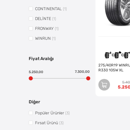
CONTINENTAL
(1)
DELİNTE
(1)
FRONWAY
(1)
WINRUN
(1)
C
C
Fiyat Aralığı
275/40R19 WINRUN
R330 105W XL
7.300,00
5.250,00
5.4
5.25
Diğer
Popüler Ürünler
(3)
Fırsat Ürünü
(3)