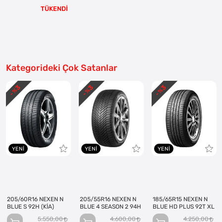
TÜKENDİ
Kategorideki Çok Satanlar
3
3
3
- %
- %
- %
YENI
YENI
YENI
205/60R16 NEXEN N
205/55R16 NEXEN N
185/65R15 NEXEN N
BLUE S 92H (KİA)
BLUE 4 SEASON 2 94H
BLUE HD PLUS 92T XL
5.550,00
4.600,00
4.250,00