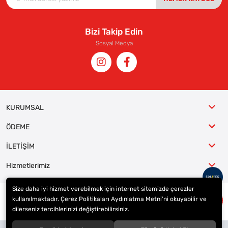
Bizi Takip Edin
Sosyal Medya
KURUMSAL
ÖDEME
İLETİŞİM
Hizmetlerimiz
Size daha iyi hizmet verebilmek için internet sitemizde çerezler
kullanılmaktadır. Çerez Politikaları Aydınlatma Metni’ni okuyabilir ve
© 2023
ER-LAS Oto Jant ve Lastik - Yunus ULAŞ
. Tüm hakları saklıdır.
dilerseniz tercihlerinizi değiştirebilirsiniz.