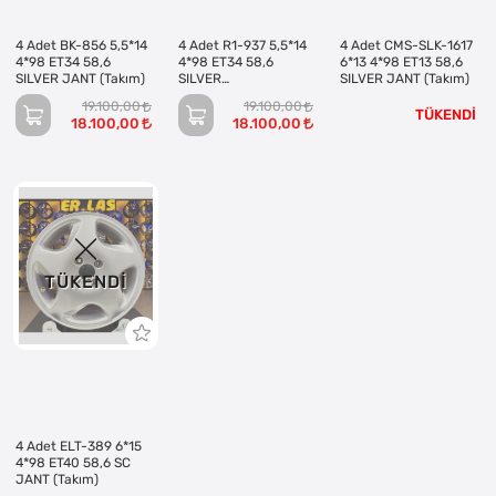
4 Adet BK-856 5,5*14
4 Adet R1-937 5,5*14
4 Adet CMS-SLK-1617
4*98 ET34 58,6
4*98 ET34 58,6
6*13 4*98 ET13 58,6
SILVER JANT (Takım)
SILVER
SILVER JANT (Takım)
JANT(ALTIKOL)
19.100,00
19.100,00
(Takım)
TÜKENDİ
18.100,00
18.100,00
TÜKENDI
4 Adet ELT-389 6*15
4*98 ET40 58,6 SC
JANT (Takım)