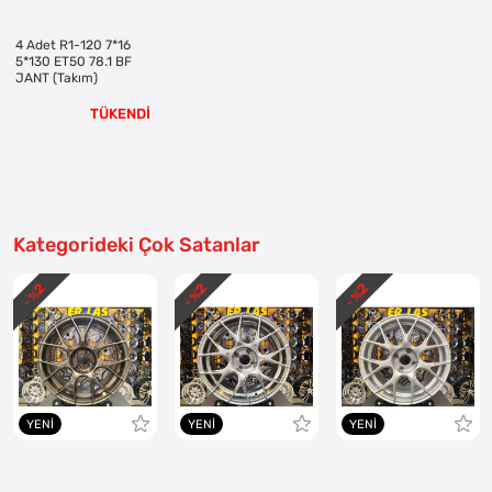
4 Adet R1-120 7*16
5*130 ET50 78.1 BF
JANT (Takım)
TÜKENDİ
Kategorideki Çok Satanlar
2
2
2
- %
- %
- %
YENI
YENI
YENI