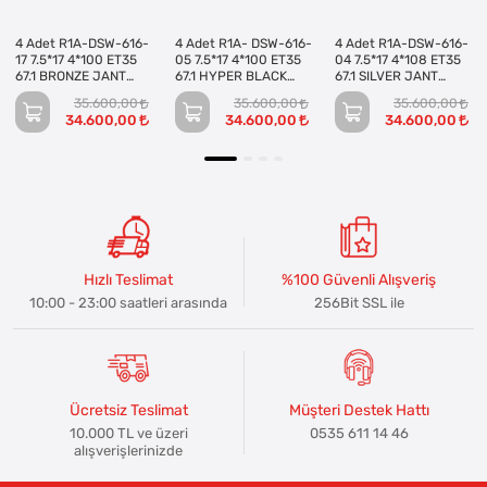
4 Adet R1A-DSW-616-
4 Adet R1A- DSW-616-
4 Adet R1A-DSW-616-
17 7.5*17 4*100 ET35
05 7.5*17 4*100 ET35
04 7.5*17 4*108 ET35
67.1 BRONZE JANT
67.1 HYPER BLACK
67.1 SILVER JANT
(Takım)
JANT (Takım)
(Takım)
35.600,00
35.600,00
35.600,00
34.600,00
34.600,00
34.600,00
Hızlı Teslimat
%100 Güvenli Alışveriş
10:00 - 23:00 saatleri arasında
256Bit SSL ile
Ücretsiz Teslimat
Müşteri Destek Hattı
10.000 TL ve üzeri
0535 611 14 46
alışverişlerinizde