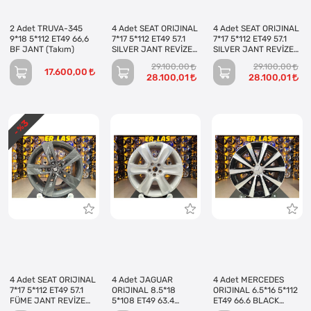
2 Adet TRUVA-345
4 Adet SEAT ORIJINAL
4 Adet SEAT ORIJINAL
9*18 5*112 ET49 66,6
7*17 5*112 ET49 57.1
7*17 5*112 ET49 57.1
BF JANT (Takım)
SILVER JANT REVİZE
SILVER JANT REVİZE
EDİLMİŞ (Takım)
EDİLMİŞ (Takım)
29.100,00
29.100,00
17.600,00
28.100,01
28.100,01
3
- %
4 Adet SEAT ORIJINAL
4 Adet JAGUAR
4 Adet MERCEDES
7*17 5*112 ET49 57.1
ORIJINAL 8.5*18
ORIJINAL 6.5*16 5*112
FÜME JANT REVİZE
5*108 ET49 63.4
ET49 66.6 BLACK