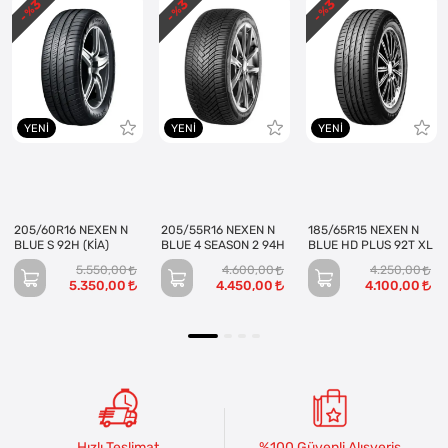
3
3
3
- %
- %
- %
YENI
YENI
YENI
205/60R16 NEXEN N
205/55R16 NEXEN N
185/65R15 NEXEN N
BLUE S 92H (KİA)
BLUE 4 SEASON 2 94H
BLUE HD PLUS 92T XL
5.550,00
4.600,00
4.250,00
5.350,00
4.450,00
4.100,00
Hızlı Teslimat
%100 Güvenli Alışveriş