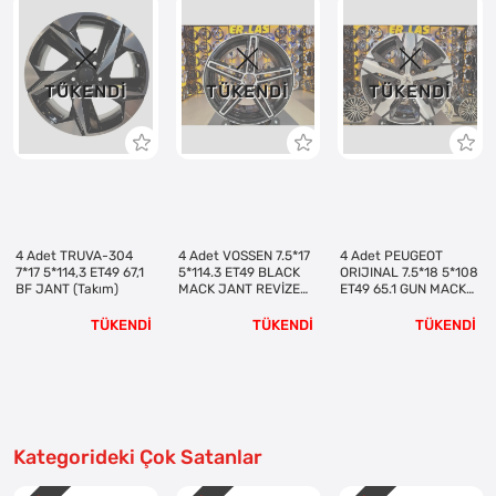
TÜKENDI
TÜKENDI
TÜKENDI
4 Adet TRUVA-304
4 Adet VOSSEN 7.5*17
4 Adet PEUGEOT
7*17 5*114,3 ET49 67,1
5*114.3 ET49 BLACK
ORIJINAL 7.5*18 5*108
BF JANT (Takım)
MACK JANT REVİZE
ET49 65.1 GUN MACK
EDİLMİŞ (Takım)
JANT REVİZE EDİLMİŞ
(Takım)
TÜKENDİ
TÜKENDİ
TÜKENDİ
Kategorideki Çok Satanlar