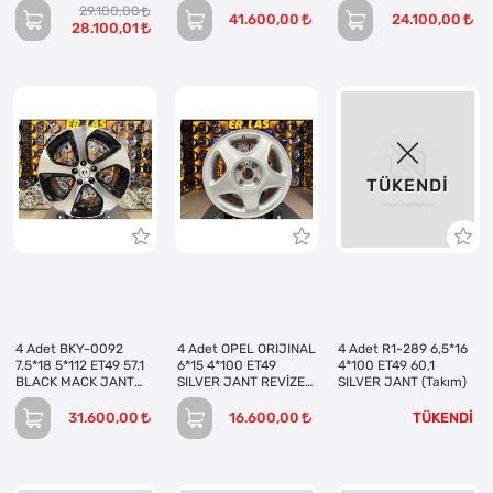
EDİLMİŞ (Takım)
SILVER JANT REVİZE
MACK JANT REVİZE
29.100,00
EDİLMİŞ (Takım)
EDİLMİŞ (Takım)
41.600,00
24.100,00
28.100,01
TÜKENDI
4 Adet BKY-0092
4 Adet OPEL ORIJINAL
4 Adet R1-289 6,5*16
7.5*18 5*112 ET49 57.1
6*15 4*100 ET49
4*100 ET49 60,1
BLACK MACK JANT
SILVER JANT REVİZE
SILVER JANT (Takım)
(Takım)
EDİLMİŞ (Takım)
31.600,00
16.600,00
TÜKENDİ