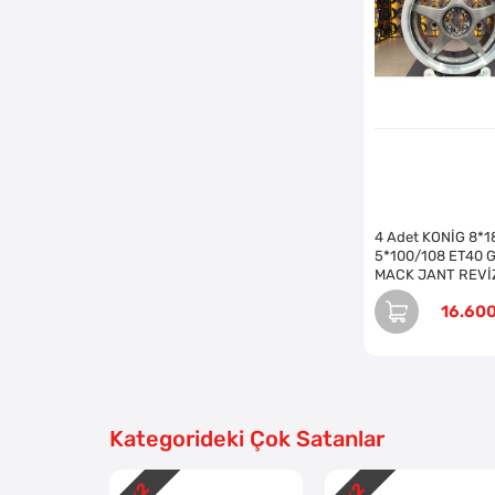
4 Adet KONİG 8*1
5*100/108 ET40 
MACK JANT REVİZE
EDİLMİŞ (Takım)
16.60
Kategorideki Çok Satanlar
2
2