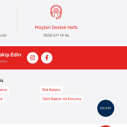
Müşteri Destek Hattı
izde
0535 611 14 46
Takip Edin
Medya
iz
yama
Rot Balans
me
Jant Bakım Ve Koruma