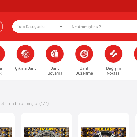
a
Çıkma Jant
Jant
Jant
Değişim
k
Boyama
Düzeltme
Noktası
et ürün bulunmuştur.
(1 / 1)