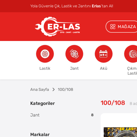
Yola Güvenle Çık, Lastik ve Jantını
Erlas
’tan Al!
MAĞAZA
Lastik
Jant
Akü
Çıkm
Lasti
Ana Sayfa
100/108
100/108
Kategoriler
8
ad
Jant
8
Markalar