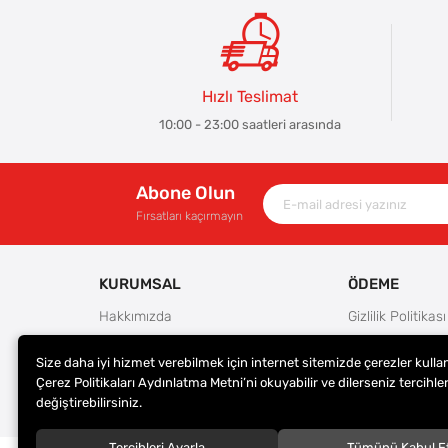
Hızlı Teslimat
10:00 - 23:00 saatleri arasında
Abone Olun
Fırsatları kaçırmayın
KURUMSAL
ÖDEME
Hakkımızda
Gizlilik Politikası
Güvenlik
Kullanım Koşulla
Size daha iyi hizmet verebilmek için internet sitemizde çerezler kulla
Teslimat ve İade Şartları
Ödeme Seçenek
Çerez Politikaları Aydınlatma Metni’ni okuyabilir ve dilerseniz tercihler
Kargo Seçenekleri
Satış Sözleşmes
değiştirebilirsiniz.
Tercihleri Ayarla
Tümünü Kabul E