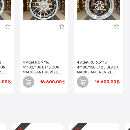
8
4 Adet RC 9*16
4 Adet RC 6.5*15
GUN
4*100/108 ET13 GUN
4*100/108 ET25 BLACK
MACK JANT REVİZE
MACK JANT REVİZE
EDİLMİŞ (Takım)
EDİLMİŞ (Takım)
0,00
16.600,00
16.600,00
2
3