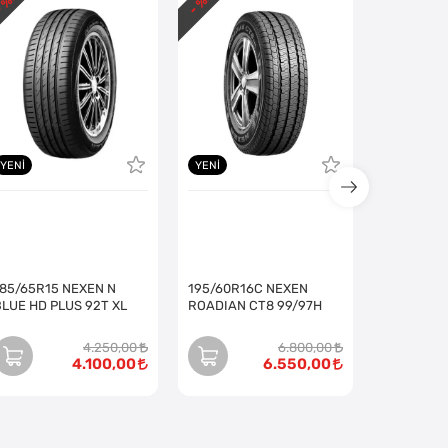
 %
- %
- %
YENI
YENI
185/65R15 NEXEN N
195/60R16C NEXEN
BLUE HD PLUS 92T XL
ROADIAN CT8 99/97H
4.250,00
6.800,00
4.100,00
6.550,00