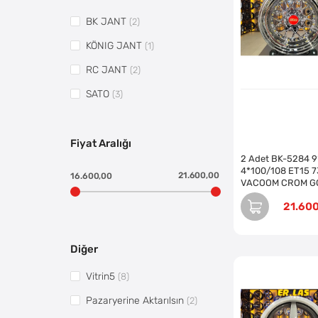
BK JANT
(2)
KÖNIG JANT
(1)
RC JANT
(2)
SATO
(3)
Fiyat Aralığı
2 Adet BK-5284 9
4*100/108 ET15 7
21.600,00
16.600,00
VACOOM CROM G
JANT (Takım)
21.60
Diğer
Vitrin5
(8)
Pazaryerine Aktarılsın
(2)