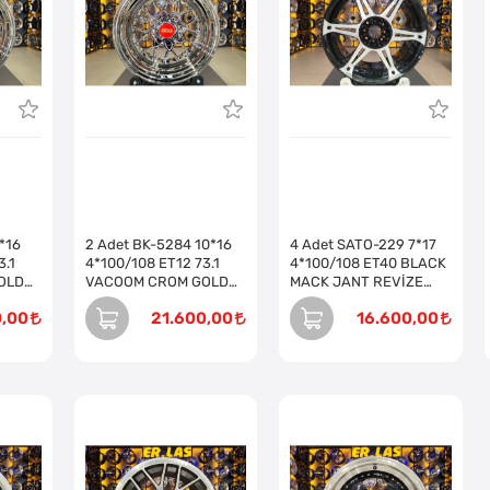
*16
2 Adet BK-5284 10*16
4 Adet SATO-229 7*17
3.1
4*100/108 ET12 73.1
4*100/108 ET40 BLACK
OLD
VACOOM CROM GOLD
MACK JANT REVİZE
JANT (Takım)
EDİLMİŞ (Takım)
0,00
21.600,00
16.600,00