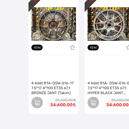
- %
- %
YENI
YENI
4 Adet R1A-DSW-616-17
4 Adet R1A- DSW-616-
7.5*17 4*100 ET35 67.1
7.5*17 4*100 ET35 67.1
BRONZE JANT (Takım)
HYPER BLACK JANT
(Takım)
35.600,00
35.600,00
34.600,00
34.600,00