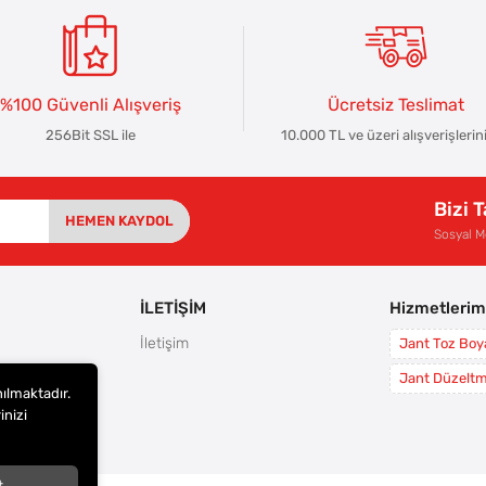
%100 Güvenli Alışveriş
Ücretsiz Teslimat
256Bit SSL ile
10.000 TL ve üzeri alışverişlerin
Bizi 
HEMEN KAYDOL
Sosyal 
İLETİŞİM
Hizmetlerim
İletişim
Jant Toz Bo
rı
Jant Düzelt
nılmaktadır.
leri
inizi
i
t