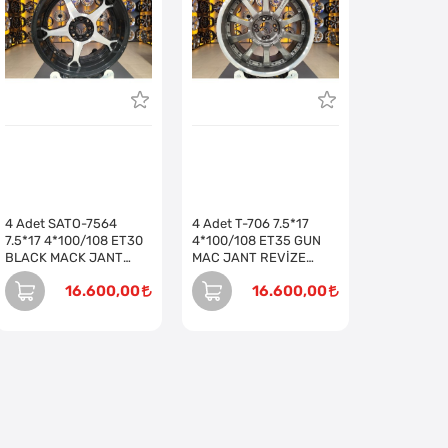
4 Adet SATO-7564
4 Adet T-706 7.5*17
7.5*17 4*100/108 ET30
4*100/108 ET35 GUN
BLACK MACK JANT
MAC JANT REVİZE
REVİZE EDİLMİŞ (Takım)
EDİLMİŞ (Takım)
16.600,00
16.600,00