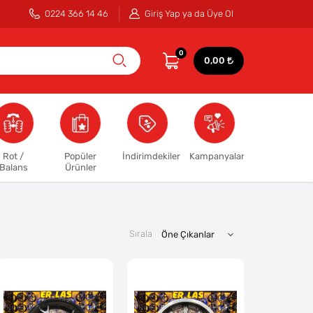
0224 366 14 46
Giriş Yap ya da Üye Ol
0
0,00
Rot /
Popüler
İndirimdekiler
Kampanyalar
Balans
Ürünler
Sırala