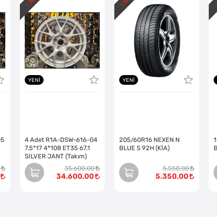
- %
- %
-
YENI
YENI
05
4 Adet R1A-DSW-616-04
205/60R16 NEXEN N
7.5*17 4*108 ET35 67.1
BLUE S 92H (KİA)
SILVER JANT (Takım)
35.600,00
5.550,00
34.600,00
5.350,00