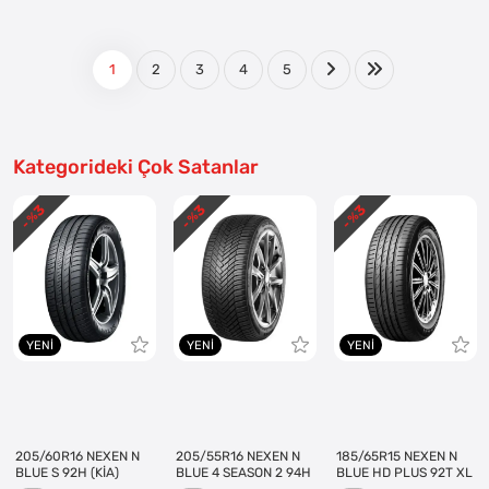
1
2
3
4
5
Kategorideki Çok Satanlar
3
3
3
- %
- %
- %
YENI
YENI
YENI
205/60R16 NEXEN N
205/55R16 NEXEN N
185/65R15 NEXEN N
BLUE S 92H (KİA)
BLUE 4 SEASON 2 94H
BLUE HD PLUS 92T XL