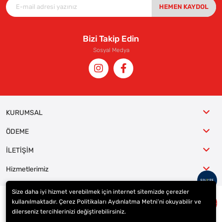
HEMEN KAYDOL
Bizi Takip Edin
Sosyal Medya
KURUMSAL
ÖDEME
İLETİŞİM
Hizmetlerimiz
Size daha iyi hizmet verebilmek için internet sitemizde çerezler
kullanılmaktadır. Çerez Politikaları Aydınlatma Metni’ni okuyabilir ve
© 2023
ER-LAS Oto Jant ve Lastik - Yunus ULAŞ
. Tüm hakları saklıdır.
dilerseniz tercihlerinizi değiştirebilirsiniz.