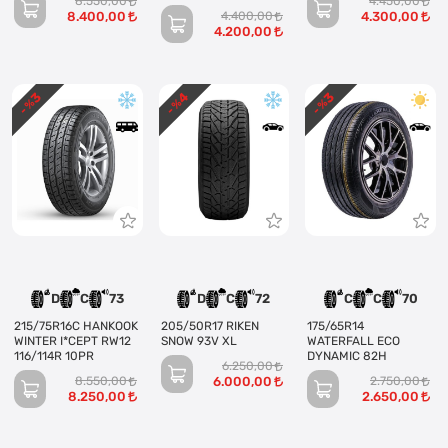
8.550,00
4.450,00
8.400,00
4.400,00
4.300,00
4.200,00
3
4
3
- %
- %
- %
D
C
73
D
C
72
C
C
70
215/75R16C HANKOOK
205/50R17 RIKEN
175/65R14
WINTER I*CEPT RW12
SNOW 93V XL
WATERFALL ECO
116/114R 10PR
DYNAMIC 82H
6.250,00
8.550,00
6.000,00
2.750,00
8.250,00
2.650,00