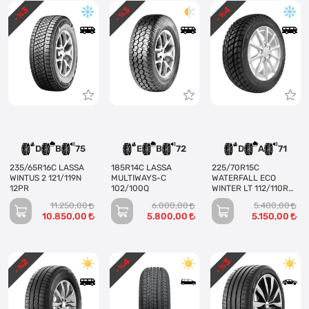
3
3
4
- %
- %
- %
D
B
75
E
B
72
D
A
71
235/65R16C LASSA
185R14C LASSA
225/70R15C
WINTUS 2 121/119N
MULTIWAYS-C
WATERFALL ECO
12PR
102/100Q
WINTER LT 112/110R
8PR
11.250,00
6.000,00
5.400,00
10.850,00
5.800,00
5.150,00
4
3
2
- %
- %
- %