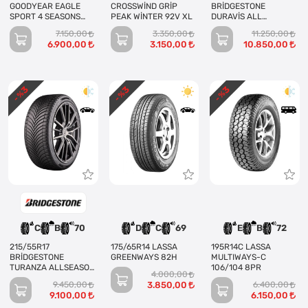
GOODYEAR EAGLE
CROSSWİND GRİP
BRİDGESTONE
SPORT 4 SEASONS
PEAK WİNTER 92V XL
DURAVİS ALL
95V XL
SEASONS 121/119R
7.150,00
3.350,00
11.250,00
EVO
6.900,00
3.150,00
10.850,00
3
3
3
- %
- %
- %
C
B
70
D
C
69
E
B
72
215/55R17
175/65R14 LASSA
195R14C LASSA
BRİDGESTONE
GREENWAYS 82H
MULTIWAYS-C
TURANZA ALLSEASON
106/104 8PR
4.000,00
6 98W XL
9.450,00
3.850,00
6.400,00
9.100,00
6.150,00