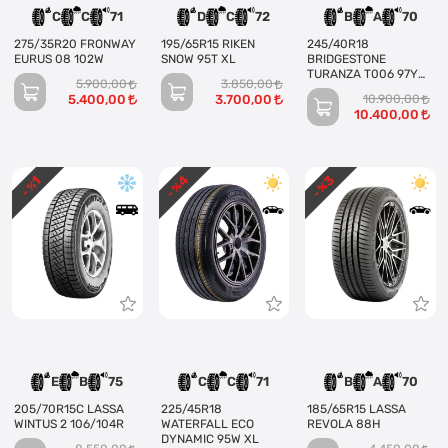
C
C
71
D
C
72
B
A
70
275/35R20 FRONWAY
195/65R15 RIKEN
245/40R18
EURUS 08 102W
SNOW 95T XL
BRIDGESTONE
TURANZA T006 97Y
5.900,00
3.850,00
XL
5.400,00
3.700,00
10.900,00
10.400,00
4
3
1
- %
- %
- %
E
B
75
C
C
71
B
A
70
205/70R15C LASSA
225/45R18
185/65R15 LASSA
WINTUS 2 106/104R
WATERFALL ECO
REVOLA 88H
DYNAMIC 95W XL