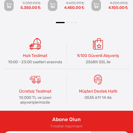
5.550,00
4.600,00
4.250,00
5.350,00
4.450,00
4.100,00
Hızlı Teslimat
%100 Güvenli Alışveriş
10:00 - 23:00 saatleri arasında
256Bit SSL ile
Ücretsiz Teslimat
Müşteri Destek Hattı
10.000 TL ve üzeri
0535 611 14 46
alışverişlerinizde
Abone Olun
Fırsatları kaçırmayın