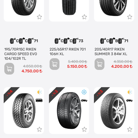
C
C
71
C
C
73
C
B
71
195/70R15C RIKEN
225/65R17 RIKEN 701
205/40R17 RIKEN
CARGO SPEED EVO
106H XL
SUMMER 3 84W XL
104/102R TL
5.400,00
4.350,00
4.850,00
5.150,00
4.200,00
4.750,00
4
3
3
- %
- %
- %