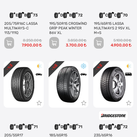
E
B
73
D
B
72
C
C
70
205/75R16C LASSA
195/50R15 CROSWİND
195/65R15 LASSA
MULTIWAYS-C
GRİP PEAK WİNTER
MULTIWAYS 2 95V XL
113/111Q
86V XL
M+S
8.250,00
3.850,00
5.100,00
7.900,00
3.700,00
4.900,00
3
3
5
- %
- %
- %
B
B
71
D
B
71
B
A
72
205/55R17
185/65R15
235/65R16