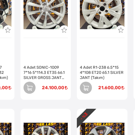
7
4 Adet SONIC-1009
4 Adet R1-238 6.5*15
T32
7*16 5*114.3 ET35 66.1
4*108 ET20 65.1 SILVER
akım)
SILVER GROSS JANT
JANT (Takım)
(Takım)
0,00
24.100,00
21.600,00
3
- %