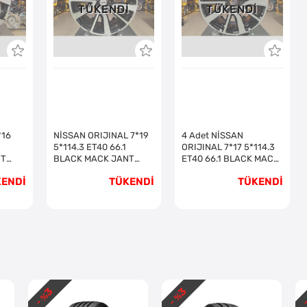
I
TÜKENDI
TÜKENDI
*16
NİSSAN ORIJINAL 7*19
4 Adet NİSSAN
5*114.3 ET40 66.1
ORIJINAL 7*17 5*114.3
NT
BLACK MACK JANT
ET40 66.1 BLACK MACK
REVİZE EDİLMİŞ
JANT REVİZE EDİLMİŞ
KENDİ
TÜKENDİ
TÜKENDİ
(Takım)
3
3
- %
- %
-