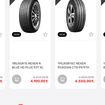
YENI
YENI
185/65R15 NEXEN N
195/60R16C NEXEN
BLUE HD PLUS 92T XL
ROADIAN CT8 99/97H
4.250,00
6.800,00
4.100,00
6.550,00