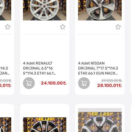
4 Adet RENAULT
4 Adet NİSSAN
114.3
ORIJINAL 6.5*16
ORIJINAL 7*17 5*114.3
 JANT
5*114.3 ET41 66.1
ET40 66.1 GUN MACK
Takım)
SILVER JANT REVİZE
JANT REVİZE EDİLMİŞ
00,00
29.100,00
24.100,00
EDİLMİŞ (Takım)
(Takım)
0,01
28.100,01