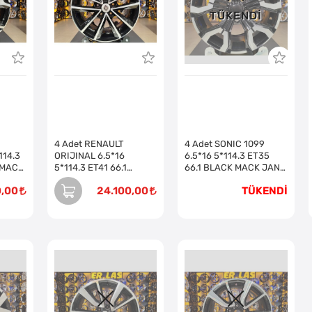
TÜKENDI
4 Adet RENAULT
4 Adet SONIC 1099
114.3
ORIJINAL 6.5*16
6.5*16 5*114.3 ET35
 MACK
5*114.3 ET41 66.1
66.1 BLACK MACK JANT
LMİŞ
BLACK MACK JANT
(Takım)
0,00
24.100,00
TÜKENDİ
REVİZE EDİLMİŞ (Takım)