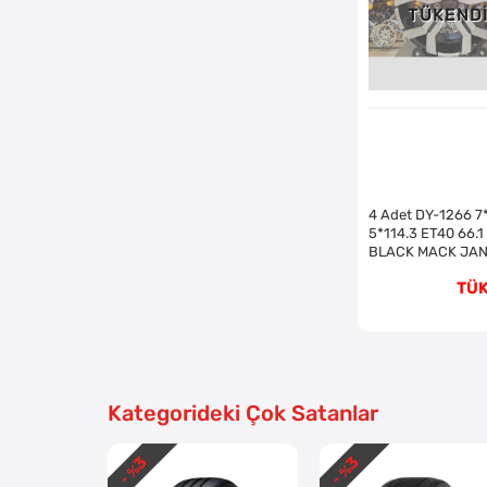
TÜKEND
4 Adet DY-1266 7
5*114.3 ET40 66.1
BLACK MACK JA
(Takım)
TÜ
Kategorideki Çok Satanlar
3
3
- %
- %