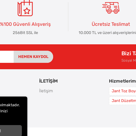
%100 Güvenli Alışveriş
Ücretsiz Teslimat
256Bit SSL ile
10.000 TL ve üzeri alışverişlerin
Bizi 
HEMEN KAYDOL
Sosyal 
İLETİŞİM
Hizmetlerim
İletişim
Jant Toz Bo
rı
Jant Düzelt
nılmaktadır.
leri
inizi
i
t
arı