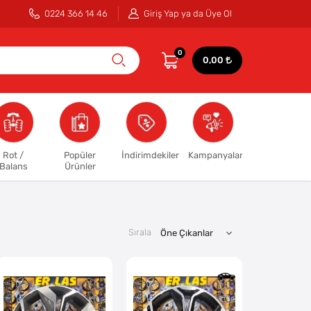
0224 366 14 46
Giriş Yap ya da Üye Ol
0
0,00
Rot /
Popüler
İndirimdekiler
Kampanyalar
Balans
Ürünler
Sırala