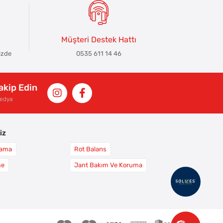
Müşteri Destek Hattı
izde
0535 611 14 46
Takip Edin
Medya
iz
yama
Rot Balans
me
Jant Bakım Ve Koruma