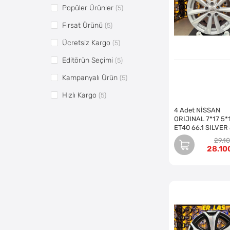
Popüler Ürünler
(5)
Fırsat Ürünü
(5)
Ücretsiz Kargo
(5)
Editörün Seçimi
(5)
Kampanyalı Ürün
(5)
Hızlı Kargo
(5)
4 Adet NİSSAN
Vitrin5
(12)
ORIJINAL 7*17 5*
ET40 66.1 SILVER
Pazaryerine Aktarılsın
(12)
REVİZE EDİLMİŞ (
29.1
28.10