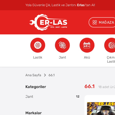
Yola Güvenle Çık, Lastik ve Jantını
Erlas
’tan Al!
MAĞAZA
Lastik
Jant
Akü
Çıkm
Lasti
Ana Sayfa
66.1
66.1
Kategoriler
18
adet ür
Jant
12
Markalar