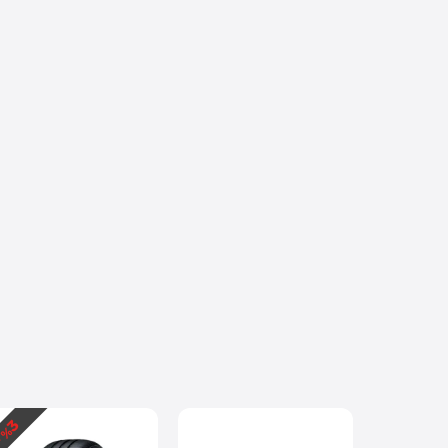
3
4
 %
- %