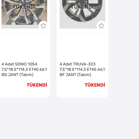
TÜKENDI
TÜKENDI
4 Adet SONIC 1054
4 Adet TRUVA-323
7.5*18 5*114.3 ET40 66.1
7,5*18 5*114,3 ET45 66,1
BD JANT (Takım)
BF JANT (Takım)
TÜKENDİ
TÜKENDİ