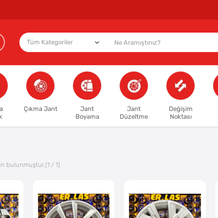
a
Çıkma Jant
Jant
Jant
Değişim
k
Boyama
Düzeltme
Noktası
ün bulunmuştur.
(1 / 1)