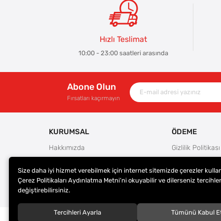
Hızlı Teslimat
10:00 - 23:00 saatleri arasında
Abone Olun
Fırsatları kaçırmayın
KURUMSAL
ÖDEME
Hakkımızda
Gizlilik Politikası
Güvenlik
Kullanım Koşulla
Size daha iyi hizmet verebilmek için internet sitemizde çerezler kulla
Teslimat ve İade Şartları
Ödeme Seçenek
Çerez Politikaları Aydınlatma Metni’ni okuyabilir ve dilerseniz tercihler
Kargo Seçenekleri
Satış Sözleşmes
değiştirebilirsiniz.
Tercihleri Ayarla
Tümünü Kabul E
© 2023
ER-LAS Oto Jant ve Lastik - Yunus ULAŞ
. Tüm hakl