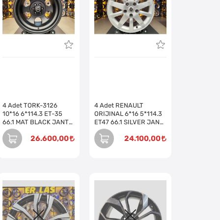
4 Adet TORK-3126
4 Adet RENAULT
10*16 6*114.3 ET-35
ORIJINAL 6*16 5*114.3
66.1 MAT BLACK JANT
ET47 66.1 SILVER JANT
(Takım)
REVİZE EDİLMİŞ (Takım)
26.600,00
24.100,00