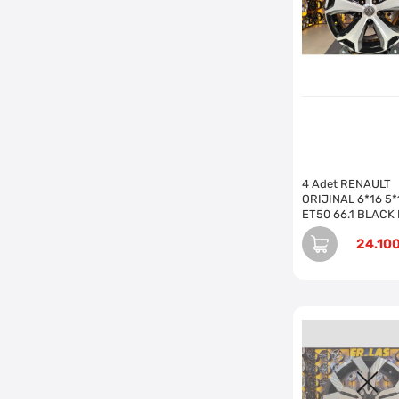
4 Adet RENAULT
ORIJINAL 6*16 5*
ET50 66.1 BLACK
JANT REVİZE EDİ
24.10
(Takım)