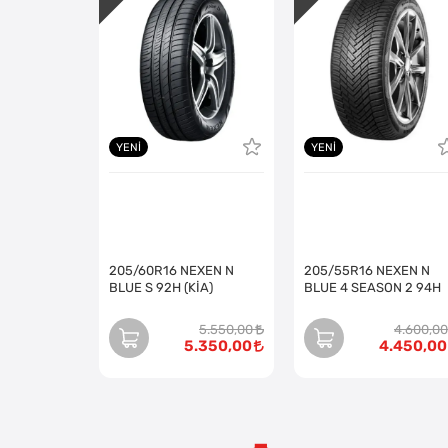
YENI
YENI
205/60R16 NEXEN N
205/55R16 NEXEN N
BLUE S 92H (KİA)
BLUE 4 SEASON 2 94H
5.550,00
4.600,00
5.350,00
4.450,00