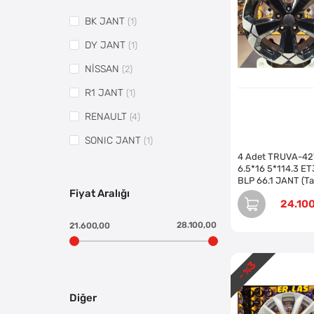
BK JANT
(1)
DY JANT
(1)
NİSSAN
(2)
R1 JANT
(1)
RENAULT
(4)
SONIC JANT
(1)
4 Adet TRUVA-42
TORK JANT
(1)
6.5*16 5*114.3 E
BLP 66.1 JANT (T
TRUVA JANT
(1)
Fiyat Aralığı
24.10
28.100,00
21.600,00
3
- %
Diğer