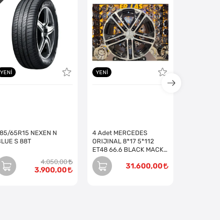
YENI
YENI
185/65R15 NEXEN N
4 Adet MERCEDES
BLUE S 88T
ORIJINAL 8*17 5*112
ET48 66.6 BLACK MACK
JANT (Takım)
4.050,00
31.600,00
3.900,00