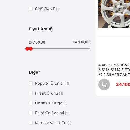
CMS JANT
(1)
Fiyat Aralığı
24.100,00
24.100,00
4 Adet CMS-1060
6.5*16 5*114.3 ET
Diğer
67.2 SILVER JANT
(Takım)
Popüler Ürünler
(1)
24.10
Fırsat Ürünü
(1)
Ücretsiz Kargo
(1)
Editörün Seçimi
(1)
Kampanyalı Ürün
(1)