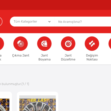
a
Çıkma Jant
Jant
Jant
Değişim
k
Boyama
Düzeltme
Noktası
n bulunmuştur.
(1 / 1)