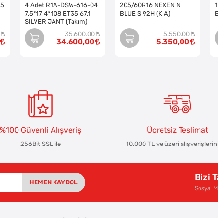
05
4 Adet R1A-DSW-616-04
205/60R16 NEXEN N
7.5*17 4*108 ET35 67.1
BLUE S 92H (KİA)
SILVER JANT (Takım)
35.600,00
5.550,00
34.600,00
5.350,00
%100 Güvenli Alışveriş
Ücretsiz Teslimat
256Bit SSL ile
10.000 TL ve üzeri alışverişlerin
Bizi 
HEMEN KAYDOL
Sosyal 