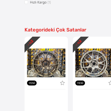
Hızlı Kargo
(1)
Vitrin5
(1)
Pazaryerine Aktarılsın
(1)
Kategorideki Çok Satanlar
2
2
- %
- %
YENI
YENI