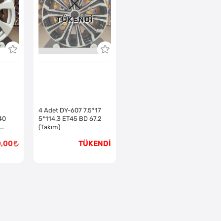
TÜKENDI
4 Adet DY-607 7.5*17
40
5*114.3 ET45 BD 67.2
(Takım)
0,00
TÜKENDİ