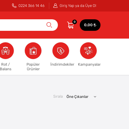
0224 366 14 46
Giriş Yap ya da Üye Ol
0
0,00
Rot /
Popüler
İndirimdekiler
Kampanyalar
Balans
Ürünler
Sırala