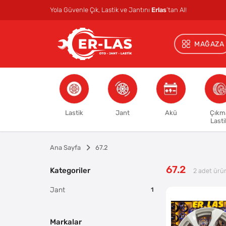
Yola Güvenle Çık, Lastik ve Jantını
Erlas
’tan Al!
MAĞAZA
Lastik
Jant
Akü
Çıkm
Lasti
Ana Sayfa
67.2
67.2
Kategoriler
2
adet ürü
Jant
1
Markalar