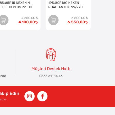
185/65R15 NEXEN N
195/60R16C NEXEN
BLUE HD PLUS 92T XL
ROADIAN CT8 99/97H
4.250,00
6.800,00
4.100,00
6.550,00
Müşteri Destek Hattı
izde
0535 611 14 46
Takip Edin
Medya