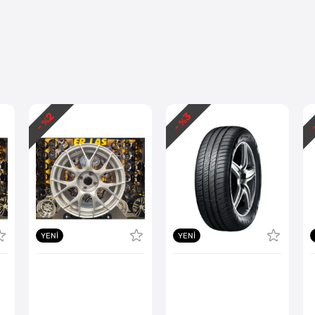
2
3
- %
- %
-
YENI
YENI