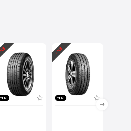
3
3
3
 %
- %
- %
YENI
YENI