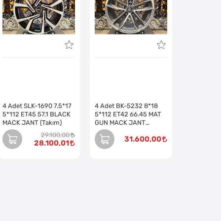
4 Adet SLK-1690 7.5*17
4 Adet BK-5232 8*18
5*112 ET45 57.1 BLACK
5*112 ET42 66.45 MAT
MACK JANT (Takım)
GUN MACK JANT
(Takım)
29.100,00
31.600,00
28.100,01