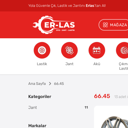
Yola Güvenle Çık, Lastik ve Jantını
Erlas
’tan Al!
MAĞAZA
Lastik
Jant
Akü
Çıkm
Lasti
Ana Sayfa
66.45
66.45
Kategoriler
13
adet 
Jant
11
Markalar