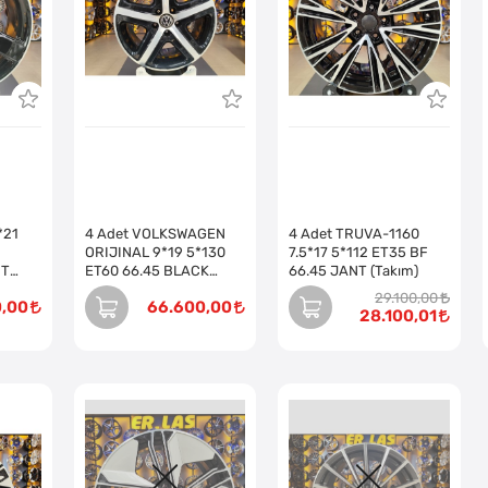
*21
4 Adet VOLKSWAGEN
4 Adet TRUVA-1160
ORIJINAL 9*19 5*130
7.5*17 5*112 ET35 BF
NT
ET60 66.45 BLACK
66.45 JANT (Takım)
MACK JANT REVİZE
29.100,00
0,00
66.600,00
EDİLMİŞ (Takım)
28.100,01