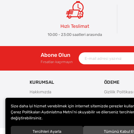
Hızlı Teslimat
10:00 - 23:00 saatleri arasında
Abone Olun
Fırsatları kaçırmayın
KURUMSAL
ÖDEME
Hakkımızda
Gizlilik Politikası
Güvenlik
Kullanım Koşulla
Size daha iyi hizmet verebilmek için internet sitemizde çerezler kulla
Teslimat ve İade Şartları
Ödeme Seçenek
Çerez Politikaları Aydınlatma Metni’ni okuyabilir ve dilerseniz tercihler
Kargo Seçenekleri
Satış Sözleşmes
değiştirebilirsiniz.
Tercihleri Ayarla
Tümünü Kabul E