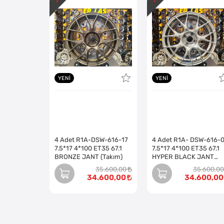
YENI
YENI
4 Adet R1A-DSW-616-17
4 Adet R1A- DSW-616-
7.5*17 4*100 ET35 67.1
7.5*17 4*100 ET35 67.1
BRONZE JANT (Takım)
HYPER BLACK JANT
(Takım)
35.600,00
35.600,00
34.600,00
34.600,00