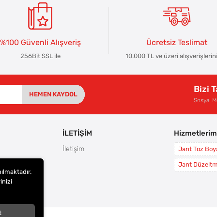
%100 Güvenli Alışveriş
Ücretsiz Teslimat
256Bit SSL ile
10.000 TL ve üzeri alışverişlerin
Bizi 
HEMEN KAYDOL
Sosyal 
İLETİŞİM
Hizmetlerim
İletişim
Jant Toz Bo
rı
Jant Düzelt
nılmaktadır.
leri
inizi
i
t