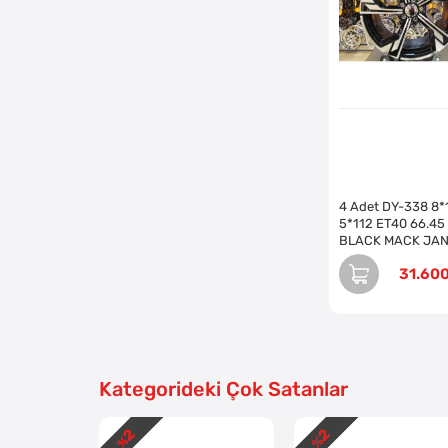
4 Adet DY-338 8*
5*112 ET40 66.45
BLACK MACK JA
(Takım)
31.60
Kategorideki Çok Satanlar
2
2
- %
- %