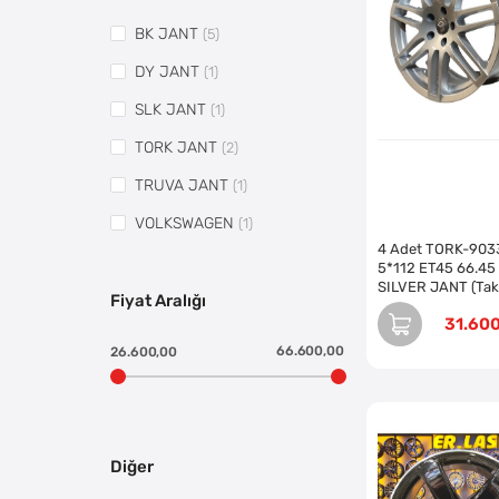
BK JANT
(5)
DY JANT
(1)
SLK JANT
(1)
TORK JANT
(2)
TRUVA JANT
(1)
VOLKSWAGEN
(1)
4 Adet TORK-903
5*112 ET45 66.45
SILVER JANT (Tak
Fiyat Aralığı
31.60
66.600,00
26.600,00
Diğer