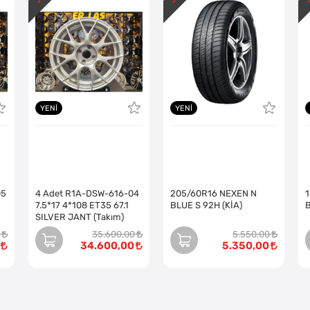
YENI
YENI
05
4 Adet R1A-DSW-616-04
205/60R16 NEXEN N
7.5*17 4*108 ET35 67.1
BLUE S 92H (KİA)
SILVER JANT (Takım)
35.600,00
5.550,00
34.600,00
5.350,00