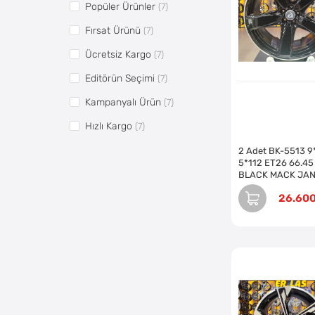
Popüler Ürünler
(7)
Fırsat Ürünü
(7)
Ücretsiz Kargo
(7)
Editörün Seçimi
(7)
Kampanyalı Ürün
(7)
Hızlı Kargo
(7)
Vitrin5
(11)
2 Adet BK-5513 9
5*112 ET26 66.45
Pazaryerine Aktarılsın
(11)
BLACK MACK JA
(Takım)
26.60