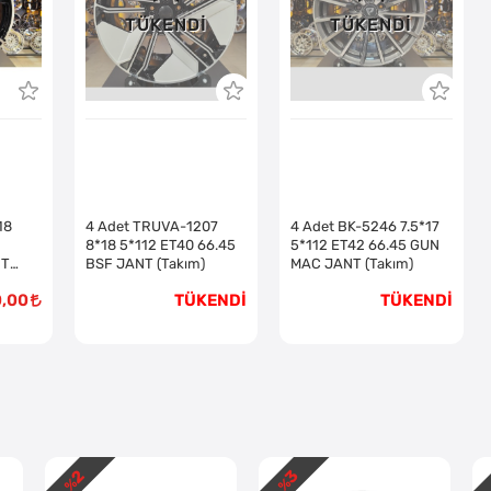
TÜKENDI
TÜKENDI
18
4 Adet TRUVA-1207
4 Adet BK-5246 7.5*17
8*18 5*112 ET40 66.45
5*112 ET42 66.45 GUN
NT
BSF JANT (Takım)
MAC JANT (Takım)
0,00
TÜKENDİ
TÜKENDİ
2
3
- %
- %
-