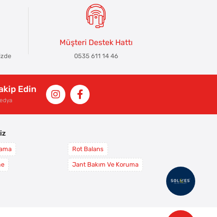
Müşteri Destek Hattı
izde
0535 611 14 46
Takip Edin
Medya
iz
yama
Rot Balans
me
Jant Bakım Ve Koruma