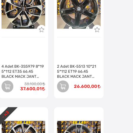
4 Adet BK-3S5979 8*19
2 Adet BK-5513 10*21
5*112 ET35 66.45
5*112 ET19 66.45
BLACK MACK JANT
BLACK MACK JANT
(Takım)
(Takım)
38.100,00
26.600,00
37.600,01
3
- %