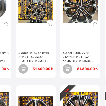
3 8*18
4 Adet BK-5246 8*18
4 Adet TORK-7988
5*112 ET42 66.45
9.5*21 5*112 ET32
ım)
BLACK MACK JANT
66.45 BLACK MACK
(Takım)
JANT (Takım)
0,00
31.600,00
51.600,00
3
- %