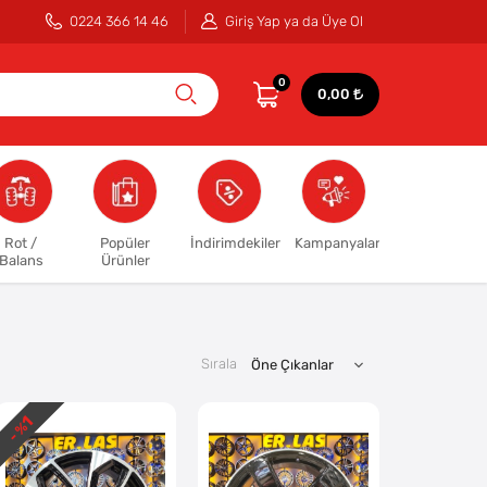
0224 366 14 46
Giriş Yap ya da Üye Ol
0
0,00
Rot /
Popüler
İndirimdekiler
Kampanyalar
Balans
Ürünler
Sırala
1
- %