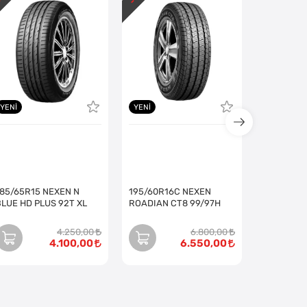
YENI
YENI
185/65R15 NEXEN N
195/60R16C NEXEN
BLUE HD PLUS 92T XL
ROADIAN CT8 99/97H
4.250,00
6.800,00
4.100,00
6.550,00