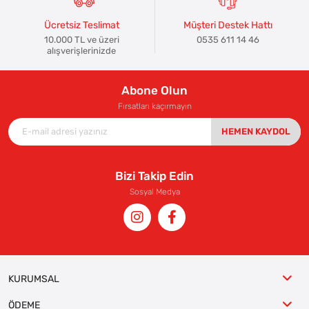
Ücretsiz Teslimat
Müşteri Destek Hattı
10.000 TL ve üzeri
0535 611 14 46
alışverişlerinizde
Abone Olun
Fırsatları kaçırmayın
HEMEN KAYDOL
Bizi Takip Edin
Sosyal Medya
KURUMSAL
ÖDEME