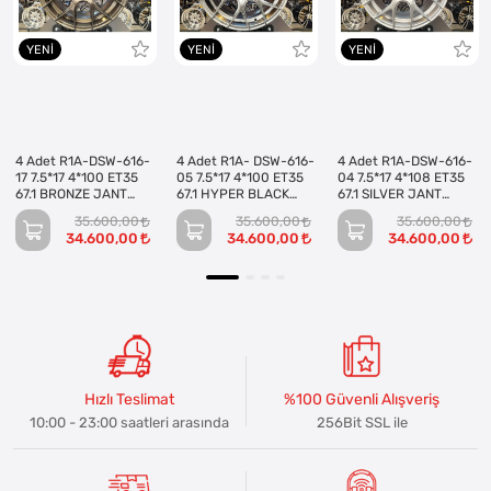
YENI
YENI
YENI
4 Adet R1A-DSW-616-
4 Adet R1A- DSW-616-
4 Adet R1A-DSW-616-
17 7.5*17 4*100 ET35
05 7.5*17 4*100 ET35
04 7.5*17 4*108 ET35
67.1 BRONZE JANT
67.1 HYPER BLACK
67.1 SILVER JANT
(Takım)
JANT (Takım)
(Takım)
35.600,00
35.600,00
35.600,00
34.600,00
34.600,00
34.600,00
Hızlı Teslimat
%100 Güvenli Alışveriş
10:00 - 23:00 saatleri arasında
256Bit SSL ile