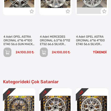
TÜKENDI
4 Adet OPEL ASTRA
4 Adet MERCEDES
4 Adet OPEL ASTRA
ORIJINAL 6*16 4*100
ORIJINAL 6.5*16 5*112
ORIJINAL 6*16 4*100
ET40 56.6 GUN MACK
ET52 66.6 SILVER
ET40 56.6 SILVER
JANT REVİZE EDİLMİŞ
JANT REVİZE EDİLMİŞ
JANT REVİZE EDİLMİŞ
(Takım)
(Takım)
(Takım)
24.100,00
24.100,00
TÜKENDİ
Kategorideki Çok Satanlar
2
2
2
- %
- %
- %