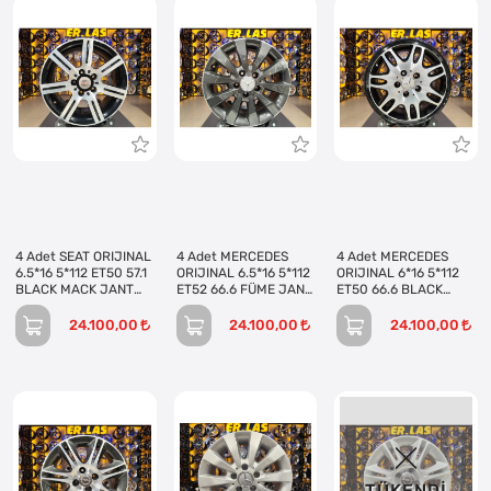
4 Adet SEAT ORIJINAL
4 Adet MERCEDES
4 Adet MERCEDES
6.5*16 5*112 ET50 57.1
ORIJINAL 6.5*16 5*112
ORIJINAL 6*16 5*112
BLACK MACK JANT
ET52 66.6 FÜME JANT
ET50 66.6 BLACK
REVİZE EDİLMİŞ
REVİZE EDİLMİŞ
MACK JANT REVİZE
(Takım)
(Takım)
EDİLMİŞ (Takım)
24.100,00
24.100,00
24.100,00