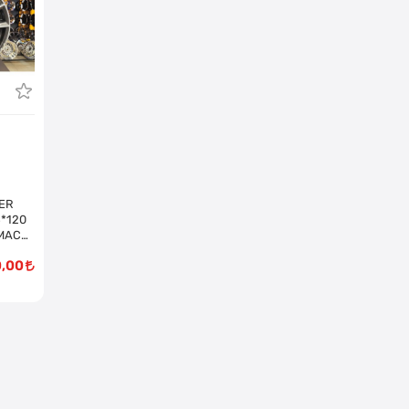
VER
5*120
 MACK
LMİŞ
0,00