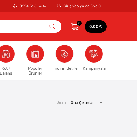
0224 366 14 46
Giriş Yap ya da Üye Ol
0
0,00
Rot /
Popüler
İndirimdekiler
Kampanyalar
Balans
Ürünler
Sırala