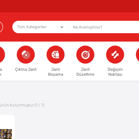
a
Çıkma Jant
Jant
Jant
Değişim
k
Boyama
Düzeltme
Noktası
ürün bulunmuştur.
(1 / 1)