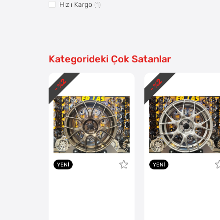
Hızlı Kargo
(1)
Vitrin5
(1)
Pazaryerine Aktarılsın
(1)
Kategorideki Çok Satanlar
2
2
- %
- %
YENI
YENI