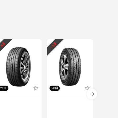
3
3
3
 %
- %
- %
YENI
YENI