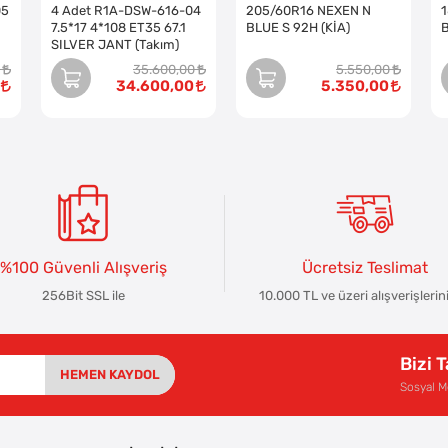
05
4 Adet R1A-DSW-616-04
205/60R16 NEXEN N
7.5*17 4*108 ET35 67.1
BLUE S 92H (KİA)
SILVER JANT (Takım)
35.600,00
5.550,00
34.600,00
5.350,00
%100 Güvenli Alışveriş
Ücretsiz Teslimat
256Bit SSL ile
10.000 TL ve üzeri alışverişlerin
Bizi 
HEMEN KAYDOL
Sosyal 