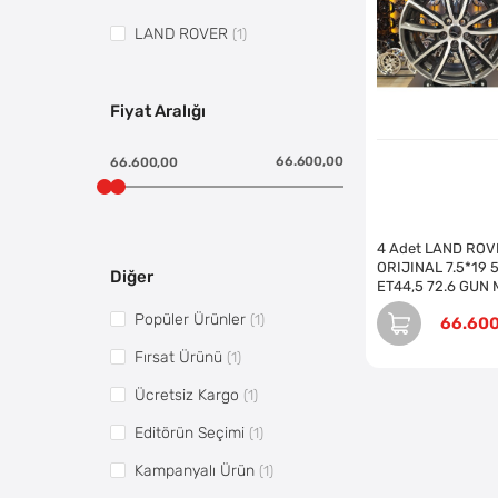
LAND ROVER
(1)
Fiyat Aralığı
66.600,00
66.600,00
4 Adet LAND RO
ORIJINAL 7.5*19 
Diğer
ET44,5 72.6 GUN
JANT REVİZE EDİ
Popüler Ürünler
(1)
66.60
(Takım)
Fırsat Ürünü
(1)
Ücretsiz Kargo
(1)
Editörün Seçimi
(1)
Kampanyalı Ürün
(1)