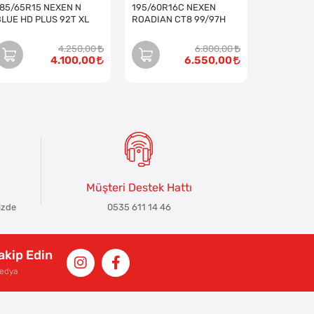
185/65R15 NEXEN N
195/60R16C NEXEN
BLUE HD PLUS 92T XL
ROADIAN CT8 99/97H
4.250,00
6.800,00
4.100,00
6.550,00
Müşteri Destek Hattı
izde
0535 611 14 46
Takip Edin
Medya