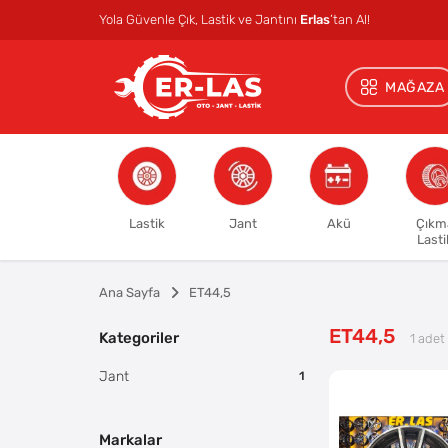
Yola Güvenle Çık, Lastik ve Jantını
Erlas
’tan Al!
MAĞAZA
Lastik
Jant
Akü
Çıkm
Lasti
Ana Sayfa
ET44,5
ET44,5
Kategoriler
1
adet 
Jant
1
Markalar