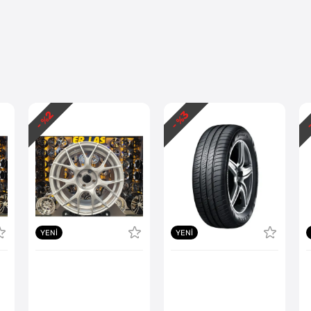
2
3
- %
- %
-
YENI
YENI