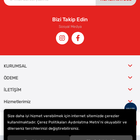
Bizi Takip Edin
Sosyal Medya
KURUMSAL
ÖDEME
İLETİŞİM
Hizmetlerimiz
Size daha iyi hizmet verebilmek için internet sitemizde çerezler
kullanılmaktadır. Çerez Politikaları Aydınlatma Metni’ni okuyabilir ve
© 2023
ER-LAS Oto Jant ve Lastik - Yunus ULAŞ
. Tüm hakları saklıdır.
dilerseniz tercihlerinizi değiştirebilirsiniz.