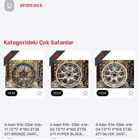
REVİZE EDİLMİŞ
(Takım)
29.100,00
Kategorideki Çok Satanlar
2
2
2
- %
- %
- %
YENI
YENI
YENI
4 Adet R1A-DSW-616-
4 Adet R1A- DSW-616-
4 Adet R1A-DSW-616-
17 7.5*17 4*100 ET35
05 7.5*17 4*100 ET35
04 7.5*17 4*108 ET35
67.1 BRONZE JANT
67.1 HYPER BLACK
67.1 SILVER JANT
(Takım)
JANT (Takım)
(Takım)