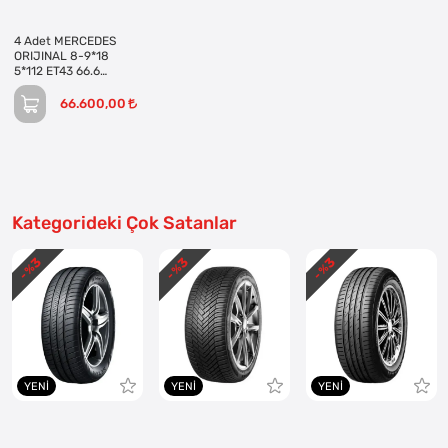
4 Adet MERCEDES
ORIJINAL 8-9*18
5*112 ET43 66.6
BLACK MACK JANT
REVİZE EDİLMİŞ
66.600,00
(Takım)
Kategorideki Çok Satanlar
3
3
3
- %
- %
- %
YENI
YENI
YENI