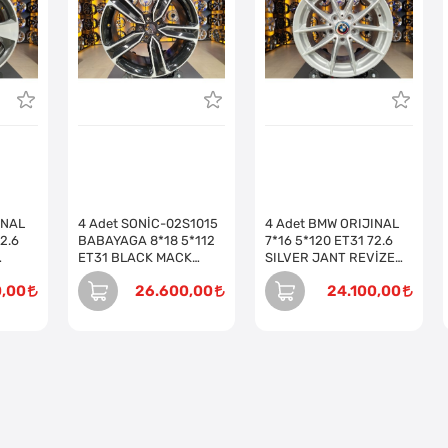
INAL
4 Adet SONİC-02S1015
4 Adet BMW ORIJINAL
2.6
BABAYAGA 8*18 5*112
7*16 5*120 ET31 72.6
ET31 BLACK MACK
SILVER JANT REVİZE
Takım)
JANT REVİZE EDİLMİŞ
EDİLMİŞ (Takım)
0,00
26.600,00
24.100,00
(Takım)