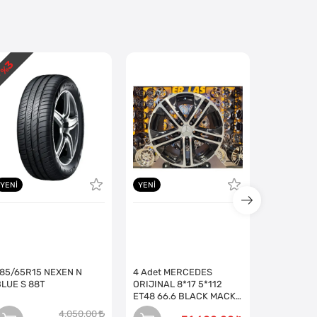
3
4
 %
- %
YENI
YENI
185/65R15 NEXEN N
4 Adet MERCEDES
BLUE S 88T
ORIJINAL 8*17 5*112
ET48 66.6 BLACK MACK
JANT (Takım)
4.050,00