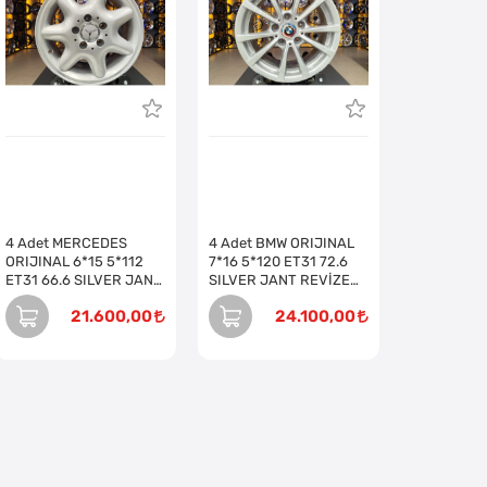
4 Adet MERCEDES
4 Adet BMW ORIJINAL
ORIJINAL 6*15 5*112
7*16 5*120 ET31 72.6
ET31 66.6 SILVER JANT
SILVER JANT REVİZE
REVİZE EDİLMİŞ (Takım)
EDİLMİŞ (Takım)
21.600,00
24.100,00