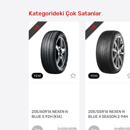
Kategorideki Çok Satanlar
3
3
- %
- %
YENI
YENI
205/60R16 NEXEN N
205/55R16 NEXEN N
BLUE S 92H (KİA)
BLUE 4 SEASON 2 94H
5.550,00
4.600,00