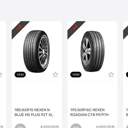
3
3
- %
- %
-
YENI
YENI
185/65R15 NEXEN N
195/60R16C NEXEN
BLUE HD PLUS 92T XL
ROADIAN CT8 99/97H
4.250,00
6.800,00