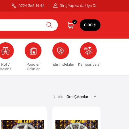
0224 366 14 46
Giriş Yap ya da Üye Ol
0
0,00
Rot /
Popüler
İndirimdekiler
Kampanyalar
Balans
Ürünler
Sırala