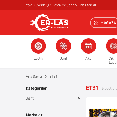
Yola Güvenle Çık, Lastik ve Jantını
Erlas
’tan Al!
MAĞAZA
Lastik
Jant
Akü
Çıkm
Lasti
Ana Sayfa
ET31
ET31
Kategoriler
5
adet ür
Jant
5
Markalar