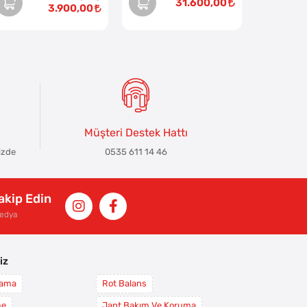
31.600,00
3.900,00
Müşteri Destek Hattı
izde
0535 611 14 46
Takip Edin
Medya
iz
yama
Rot Balans
me
Jant Bakım Ve Koruma