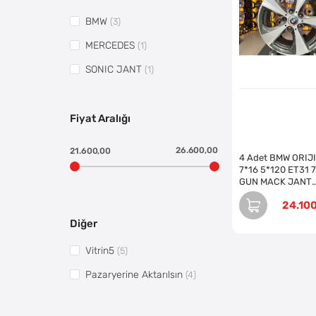
BMW
(3)
MERCEDES
(1)
SONIC JANT
(1)
Fiyat Aralığı
26.600,00
21.600,00
4 Adet BMW ORIJ
7*16 5*120 ET31 7
GUN MACK JANT
REVİZE EDİLMİŞ (
24.10
Diğer
Vitrin5
(5)
Pazaryerine Aktarılsın
(4)