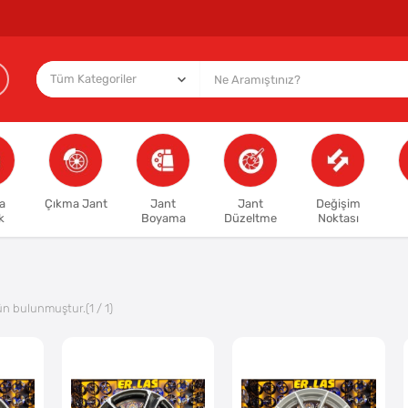
a
Çıkma Jant
Jant
Jant
Değişim
k
Boyama
Düzeltme
Noktası
ün bulunmuştur.
(1 / 1)