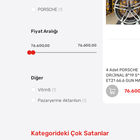
PORSCHE
(1)
Fiyat Aralığı
76.600,00
76.600,00
4 Adet PORSCHE
ORIJINAL 8*19 5*
Diğer
ET21 66.6 GUN M
JANT REVİZE EDİ
Vitrin5
(1)
76.60
(Takım)
Pazaryerine Aktarılsın
(1)
Kategorideki Çok Satanlar