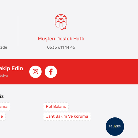
Müşteri Destek Hattı
izde
0535 611 14 46
Takip Edin
Medya
iz
yama
Rot Balans
me
Jant Bakım Ve Koruma