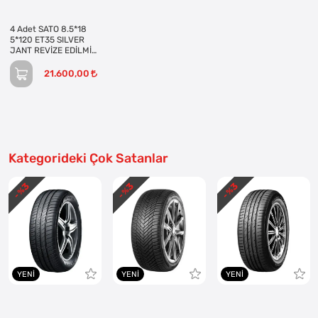
4 Adet SATO 8.5*18
5*120 ET35 SILVER
JANT REVİZE EDİLMİŞ
(Takım)
21.600,00
Kategorideki Çok Satanlar
3
3
3
- %
- %
- %
YENI
YENI
YENI