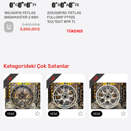
C
B
71
D
A
72
185/60R15 PETLAS
205/65R15C PETLAS
SNOWMASTER 2 88H
FULLGRIP PT925
102/100T 8PR TL
3.400,00
3.200,00
TÜKENDİ
Kategorideki Çok Satanlar
2
2
2
- %
- %
- %
YENI
YENI
YENI