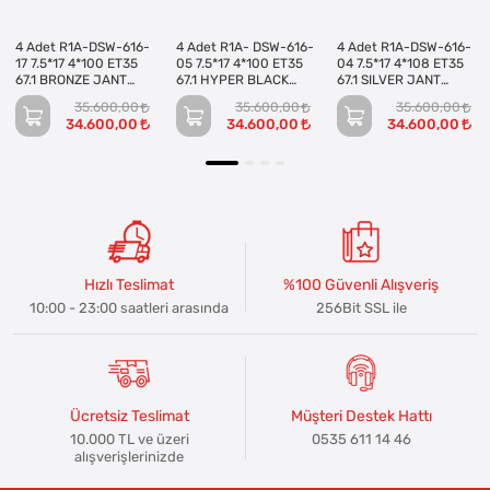
4 Adet R1A-DSW-616-
4 Adet R1A- DSW-616-
4 Adet R1A-DSW-616-
17 7.5*17 4*100 ET35
05 7.5*17 4*100 ET35
04 7.5*17 4*108 ET35
67.1 BRONZE JANT
67.1 HYPER BLACK
67.1 SILVER JANT
(Takım)
JANT (Takım)
(Takım)
35.600,00
35.600,00
35.600,00
34.600,00
34.600,00
34.600,00
Hızlı Teslimat
%100 Güvenli Alışveriş
10:00 - 23:00 saatleri arasında
256Bit SSL ile
Ücretsiz Teslimat
Müşteri Destek Hattı
10.000 TL ve üzeri
0535 611 14 46
alışverişlerinizde