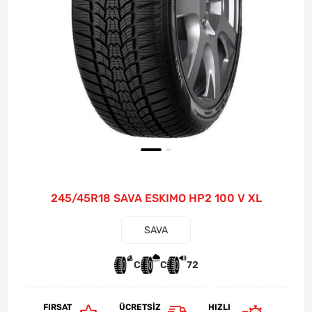
245/45R18 SAVA ESKIMO HP2 100 V XL
SAVA
C
C
72
FIRSAT
ÜCRETSIZ
HIZLI