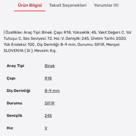
Ürün Bilgisi
Taksit Seçenekleri
Yorumlar
(0)
| Özellikler: Araç Tipi: Binek, Çapı: R18, Yükseklik: 45, Yakıt Değeri: C, Yol
Tutuşu: C, Ses Seviyesi: 72, Hız: V, Genişlik: 245, Üretim Tarihi: 2020,
Yük Endeksi: 100 , Diş Derinliği: 8–9 mm, Durumu: SIFIR, Menşei:
SLOVENYA ( SI ), Mevsim: Kış,
Araç Tipi
Binek
Çapı
R18
Diş Derinliği
8–9 mm
Durumu
SIFIR
Genişlik
245
Hız
V