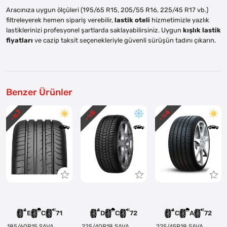
Aracınıza uygun ölçüleri (195/65 R15, 205/55 R16, 225/45 R17 vb.)
filtreleyerek hemen sipariş verebilir,
lastik oteli
hizmetimizle yazlık
lastiklerinizi profesyonel şartlarda saklayabilirsiniz. Uygun
kışlık lastik
fiyatları
ve cazip taksit seçenekleriyle güvenli sürüşün tadını çıkarın.
Benzer Ürünler
4
5
7
- %
- %
- %
E
C
71
D
C
72
C
A
72
185/60R15 SAVA
225/40R18 SAVA
225/45R18 SAVA