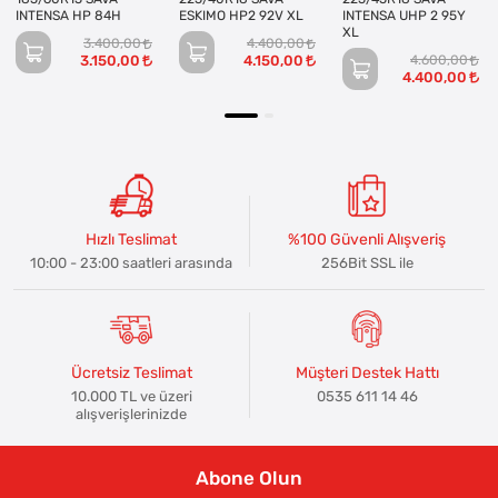
INTENSA HP 84H
ESKIMO HP2 92V XL
INTENSA UHP 2 95Y
XL
3.400,00
4.400,00
3.150,00
4.150,00
4.600,00
4.400,00
Hızlı Teslimat
%100 Güvenli Alışveriş
10:00 - 23:00 saatleri arasında
256Bit SSL ile
Ücretsiz Teslimat
Müşteri Destek Hattı
10.000 TL ve üzeri
0535 611 14 46
alışverişlerinizde
Abone Olun