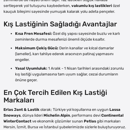
sertleşerek yol tutuşunu kaybederken,
vakumlu kış lastikleri
özel
kauçuk bileşimi sayesinde yumuşak kalarak yolu adeta pençeler.
Kış Lastiğinin Sağladığı Avantajlar
Kısa Fren Mesafesi:
Özel diş yapısı sayesinde buzlu ve karlı
zeminlerde durma mesafenizi önemli ölçüde kısaltır.
Maksimum Çekiş Gücü:
Derin kanallar ve kılcal damarlar
(lameller), karı tahliye ederek aracınızın patinaj yapmasını
engeller.
Yasal Uyumluluk:
1 Aralık - 1 Nisan tarihleri arasındaki zorunlu
kış lastiği uygulamasına tam uyum sağlar, cezai durumların
önüne geçer.
En Çok Tercih Edilen Kış Lastiği
Markaları
Erlas Jant & Lastik
olarak; Türkiye yol koşullarına en uygun
Lassa
Snoways
, dünya lideri
Michelin Alpin
, performans devi
Continental
WinterContact
ve ekonomik çözümler sunan
Petlas
gibi markaları
Mersin, İzmit, Bursa ve İstanbul şubelerimizde sizlerle buluşturuyoruz.