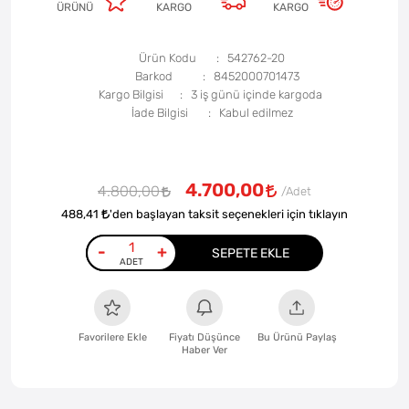
ÜRÜNÜ
KARGO
KARGO
Ürün Kodu
542762-20
Barkod
8452000701473
Kargo Bilgisi
3 iş günü içinde kargoda
İade Bilgisi
4.700,00
4.800,00
488,41
'den başlayan taksit seçenekleri için tıklayın
-
+
SEPETE EKLE
Favorilere Ekle
Fiyatı Düşünce
Bu Ürünü Paylaş
Haber Ver