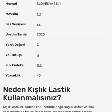
Menşei
SLOVENYA ( SI )
Mevsim
Kış
Ses Seviyesi
72
Üretim Tarihi
2020
Yakıt Değeri
C
Yol Tutuşu
C
Yük Endeksi
100
Yükseklik
45
Neden Kışlık Lastik
Kullanmalısınız?
Kışlık lastikler, sadece kar üzerinde değil, soğuk asfalt ve ıslak
zeminlerde de hayati önem taşır. Yaz lastikleri soğuk havada