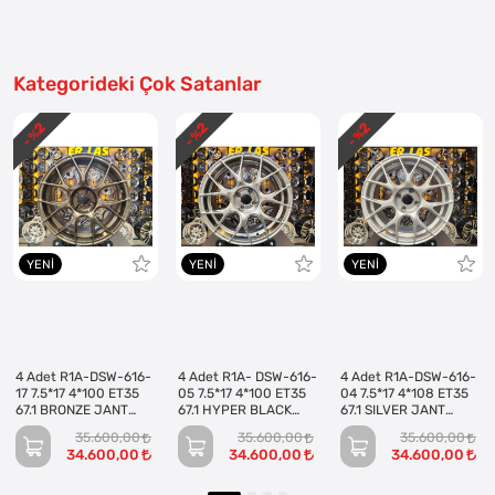
Kategorideki Çok Satanlar
2
2
2
- %
- %
- %
YENI
YENI
YENI
4 Adet R1A-DSW-616-
4 Adet R1A- DSW-616-
4 Adet R1A-DSW-616-
17 7.5*17 4*100 ET35
05 7.5*17 4*100 ET35
04 7.5*17 4*108 ET35
67.1 BRONZE JANT
67.1 HYPER BLACK
67.1 SILVER JANT
(Takım)
JANT (Takım)
(Takım)
35.600,00
35.600,00
35.600,00
34.600,00
34.600,00
34.600,00