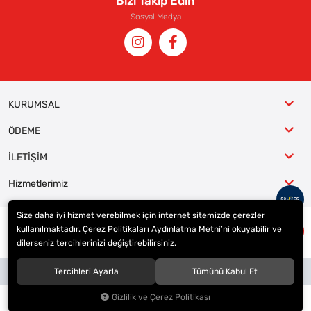
Bizi Takip Edin
Sosyal Medya
KURUMSAL
ÖDEME
İLETİŞİM
Hizmetlerimiz
Size daha iyi hizmet verebilmek için internet sitemizde çerezler
kullanılmaktadır. Çerez Politikaları Aydınlatma Metni’ni okuyabilir ve
© 2023
ER-LAS Oto Jant ve Lastik - Yunus ULAŞ
. Tüm hakları saklıdır.
dilerseniz tercihlerinizi değiştirebilirsiniz.
Site tasarımı tarafımızdan yapılmıştır.
Tercihleri Ayarla
Tümünü Kabul Et
Gizlilik ve Çerez Politikası
0