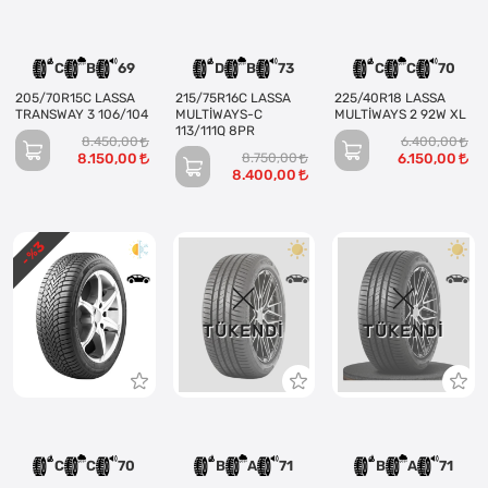
C
B
69
D
B
73
C
C
70
205/70R15C LASSA
215/75R16C LASSA
225/40R18 LASSA
TRANSWAY 3 106/104
MULTİWAYS-C
MULTİWAYS 2 92W XL
113/111Q 8PR
8.450,00
6.400,00
8.150,00
8.750,00
6.150,00
8.400,00
3
- %
TÜKENDI
TÜKENDI
C
C
70
B
A
71
B
A
71