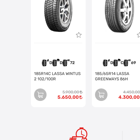
D
D
72
D
C
69
185R14C LASSA WINTUS
185/65R14 LASSA
2 102/100R
GREENWAYS 86H
5.900,00
4.450,00
5.650,00
4.300,00