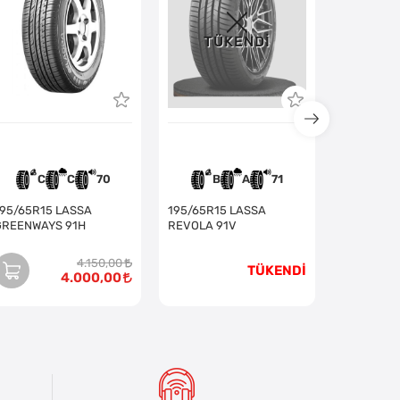
TÜKENDI
C
C
70
B
A
71
B
95/65R15 LASSA
195/65R15 LASSA
GREENWAYS 91H
REVOLA 91V
4.150,00
TÜKENDİ
4.000,00