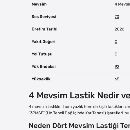
Mevsim
4 Mevs
Ses Seviyesi
70
Üretim Tarihi
2026
Yakıt Değeri
C
Yol Tutuşu
C
Yük Endeksi
92
Yükseklik
65
4 Mevsim Lastik Nedir v
4 mevsim lastikler, hem yazlık hem de kışlık lastiklerin 
"3PMSF" (Üç Tepeli Dağ İçinde Kar Tanesi) işaretleri, bu l
Neden Dört Mevsim Lastiği Ter