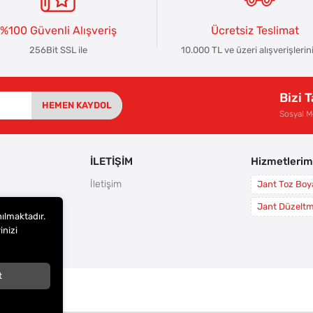
%100 Güvenli Alışveriş
Ücretsiz Teslimat
256Bit SSL ile
10.000 TL ve üzeri alışverişlerin
Bizi 
HEMEN KAYDOL
Sosyal 
İLETİŞİM
Hizmetlerim
İletişim
Jant Toz Bo
rı
Jant Düzelt
nılmaktadır.
leri
inizi
i
t
arı