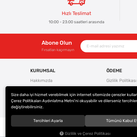
Hızlı Teslimat
10:00 - 23:00 saatleri arasında
Abone Olun
Fırsatları kaçırmayın
KURUMSAL
ÖDEME
Hakkımızda
Gizlilik Politikası
Güvenlik
Kullanım Koşulla
Size daha iyi hizmet verebilmek için internet sitemizde çerezler kulla
Teslimat ve İade Şartları
Ödeme Seçenek
Çerez Politikaları Aydınlatma Metni’ni okuyabilir ve dilerseniz tercihler
Kargo Seçenekleri
Satış Sözleşmes
değiştirebilirsiniz.
Tercihleri Ayarla
Tümünü Kabul E
© 2023
ER-LAS Oto Jant ve Lastik - Yunus ULAŞ
. Tüm hakl
saklıdır.
Gizlilik ve Çerez Politikası