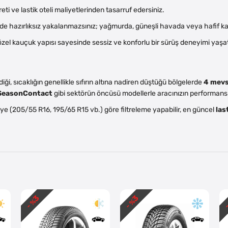
reti ve lastik oteli maliyetlerinden tasarruf edersiniz.
 hazırlıksız yakalanmazsınız; yağmurda, güneşli havada veya hafif kard
el kauçuk yapısı sayesinde sessiz ve konforlu bir sürüş deneyimi yaşat
diği, sıcaklığın genellikle sıfırın altına nadiren düştüğü bölgelerde
4 mevs
lSeasonContact
gibi sektörün öncüsü modellerle aracınızın performansın
ye (205/55 R16, 195/65 R15 vb.) göre filtreleme yapabilir, en güncel
last
3
3
- %
- %
-