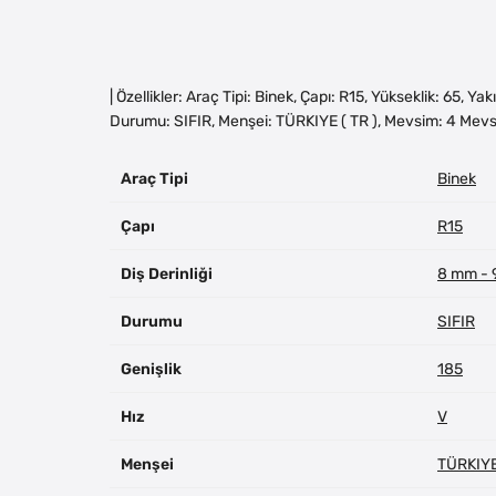
| Özellikler: Araç Tipi: Binek, Çapı: R15, Yükseklik: 65, Y
Durumu: SIFIR, Menşei: TÜRKIYE ( TR ), Mevsim: 4 Mevs
Araç Tipi
Binek
Çapı
R15
Diş Derinliği
8 mm -
Durumu
SIFIR
Genişlik
185
Hız
V
Menşei
TÜRKIYE 