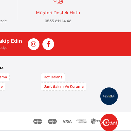
Müşteri Destek Hattı
izde
0535 611 14 46
Takip Edin
Medya
iz
yama
Rot Balans
me
Jant Bakım Ve Koruma