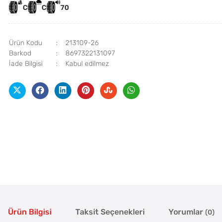
C
C
70
Ürün Kodu
213109-26
Barkod
8697322131097
İade Bilgisi
Ürün Bilgisi
Taksit Seçenekleri
Yorumlar
(0)