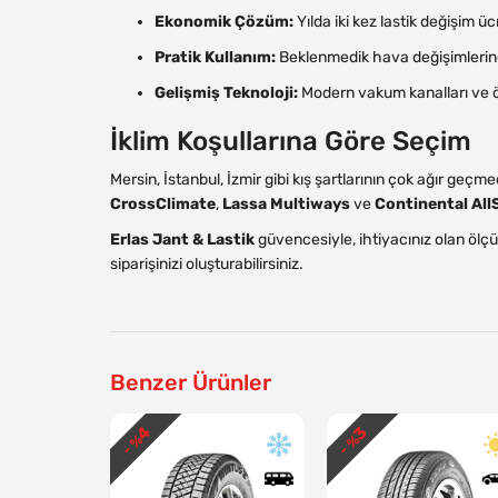
Ekonomik Çözüm:
Yılda iki kez lastik değişim üc
Pratik Kullanım:
Beklenmedik hava değişimlerinde
Gelişmiş Teknoloji:
Modern vakum kanalları ve öz
İklim Koşullarına Göre Seçim
Mersin, İstanbul, İzmir gibi kış şartlarının çok ağır geçme
CrossClimate
,
Lassa Multiways
ve
Continental Al
Erlas Jant & Lastik
güvencesiyle, ihtiyacınız olan ölçü
siparişinizi oluşturabilirsiniz.
Benzer Ürünler
4
3
- %
- %