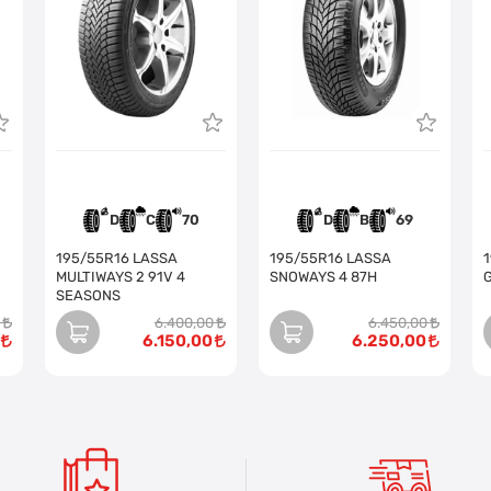
D
C
70
D
B
69
195/55R16 LASSA
195/55R16 LASSA
1
MULTIWAYS 2 91V 4
SNOWAYS 4 87H
SEASONS
6.400,00
6.450,00
6.150,00
6.250,00