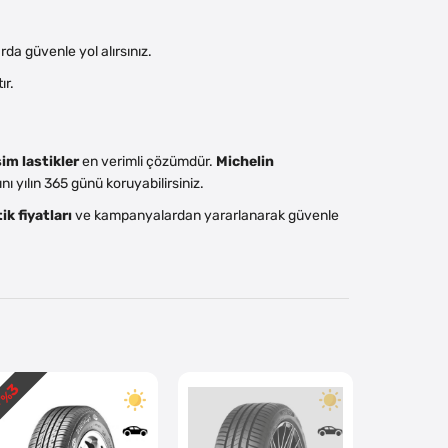
a güvenle yol alırsınız.
ır.
im lastikler
en verimli çözümdür.
Michelin
ı yılın 365 günü koruyabilirsiniz.
ik fiyatları
ve kampanyalardan yararlanarak güvenle
3
3
 %
- %