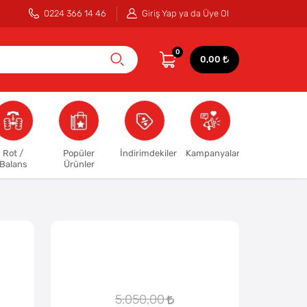
0224 366 14 46
Giriş Yap ya da Üye Ol
0
0,00
Rot /
Popüler
İndirimdekiler
Kampanyalar
Balans
Ürünler
5.050,00