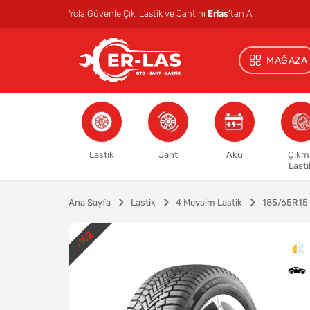
Yola Güvenle Çık, Lastik ve Jantını
Erlas
’tan Al!
MAĞAZA
Lastik
Jant
Akü
Çıkm
Lasti
Ana Sayfa
Lastik
4 Mevsim Lastik
185/65R15
%2
-