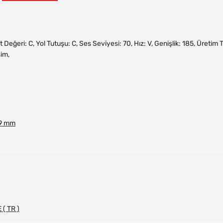
akıt Değeri: C, Yol Tutuşu: C, Ses Seviyesi: 70, Hız: V, Genişlik: 185, Üreti
im,
 9 mm
( TR )