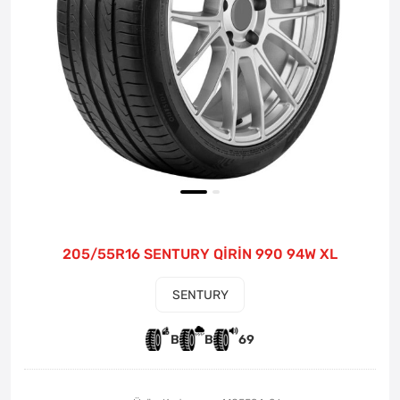
205/55R16 SENTURY QİRİN 990 94W XL
SENTURY
B
B
69