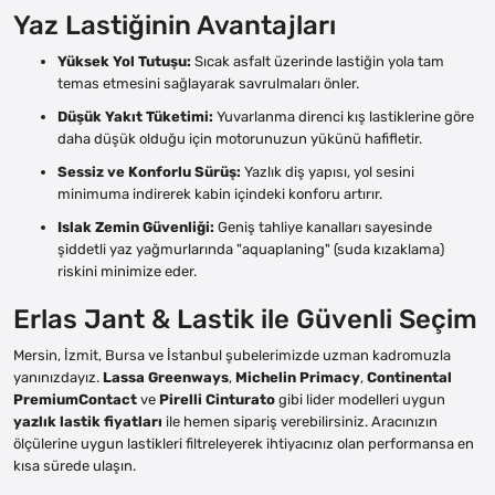
Yaz Lastiğinin Avantajları
Yüksek Yol Tutuşu:
Sıcak asfalt üzerinde lastiğin yola tam
temas etmesini sağlayarak savrulmaları önler.
Düşük Yakıt Tüketimi:
Yuvarlanma direnci kış lastiklerine göre
daha düşük olduğu için motorunuzun yükünü hafifletir.
Sessiz ve Konforlu Sürüş:
Yazlık diş yapısı, yol sesini
minimuma indirerek kabin içindeki konforu artırır.
Islak Zemin Güvenliği:
Geniş tahliye kanalları sayesinde
şiddetli yaz yağmurlarında "aquaplaning" (suda kızaklama)
riskini minimize eder.
Erlas Jant & Lastik ile Güvenli Seçim
Mersin, İzmit, Bursa ve İstanbul şubelerimizde uzman kadromuzla
yanınızdayız.
Lassa Greenways
,
Michelin Primacy
,
Continental
PremiumContact
ve
Pirelli Cinturato
gibi lider modelleri uygun
yazlık lastik fiyatları
ile hemen sipariş verebilirsiniz. Aracınızın
ölçülerine uygun lastikleri filtreleyerek ihtiyacınız olan performansa en
kısa sürede ulaşın.