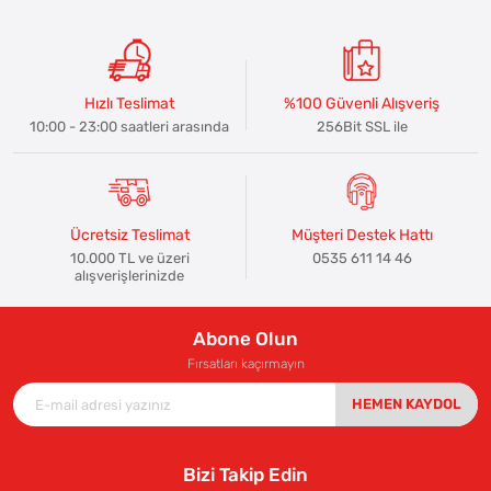
Hızlı Teslimat
%100 Güvenli Alışveriş
10:00 - 23:00 saatleri arasında
256Bit SSL ile
Ücretsiz Teslimat
Müşteri Destek Hattı
10.000 TL ve üzeri
0535 611 14 46
alışverişlerinizde
Abone Olun
Fırsatları kaçırmayın
HEMEN KAYDOL
Bizi Takip Edin