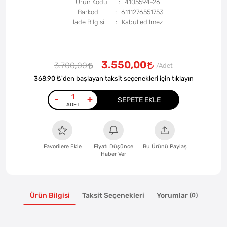
Ürün Kodu
4105594-26
Barkod
6111276551753
İade Bilgisi
3.550,00
3.700,00
368,90
'den başlayan taksit seçenekleri için tıklayın
-
+
SEPETE EKLE
Favorilere Ekle
Fiyatı Düşünce
Bu Ürünü Paylaş
Haber Ver
Ürün Bilgisi
Taksit Seçenekleri
Yorumlar
(0)