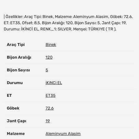
| Özellikler: Araç Tipi: Binek, Malzeme: Aleminyum Alasim, Göbek: 72.6,
ET: ET35, Ofset: 8,5, Bijon Aralığı: 120, Bijon Sayısı: 5, Jant Çapı: 19,
Durumu: İKİNCİ EL, RENK_1: SILVER, Menşei: TÜRKIYE ( TR ),
Araç Tipi
Binek
Bijon Aralığı
120
Bijon Sayısı
5
Durumu
iKiNCi EL
ET
ET35
Göbek
72.6
Jant Çapı
19
Malzeme
Aleminyum Alasim