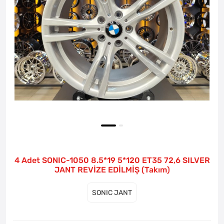
4 Adet SONIC-1050 8.5*19 5*120 ET35 72,6 SILVER
JANT REVİZE EDİLMİŞ (Takım)
SONIC JANT