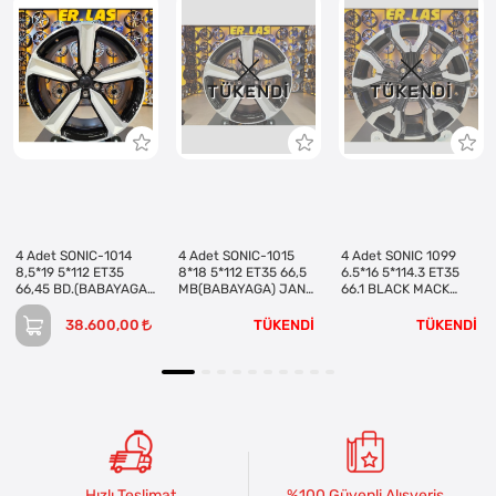
TÜKENDI
TÜKENDI
4 Adet SONIC-1014
4 Adet SONIC-1015
4 Adet SONIC 1099
8,5*19 5*112 ET35
8*18 5*112 ET35 66,5
6.5*16 5*114.3 ET35
66,45 BD.(BABAYAGA)
MB(BABAYAGA) JANT
66.1 BLACK MACK
JANT (Takım)
(Takım)
JANT (Takım)
38.600,00
TÜKENDİ
TÜKENDİ
Hızlı Teslimat
%100 Güvenli Alışveriş