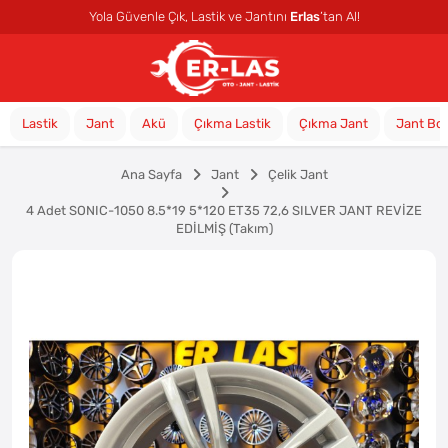
Yola Güvenle Çık, Lastik ve Jantını
Erlas
’tan Al!
Lastik
Jant
Akü
Çıkma Lastik
Çıkma Jant
Jant Bo
Ana Sayfa
Jant
Çelik Jant
4 Adet SONIC-1050 8.5*19 5*120 ET35 72,6 SILVER JANT REVİZE
EDİLMİŞ (Takım)