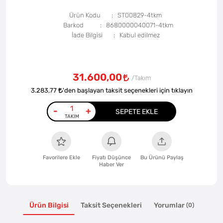
Ürün Kodu
ST00829-4tkm
Barkod
8680000040071-4tkm
İade Bilgisi
31.600,00
3.283,77
'den başlayan taksit seçenekleri için tıklayın
-
+
SEPETE EKLE
Favorilere Ekle
Fiyatı Düşünce
Bu Ürünü Paylaş
Haber Ver
Ürün Bilgisi
Taksit Seçenekleri
Yorumlar
(0)