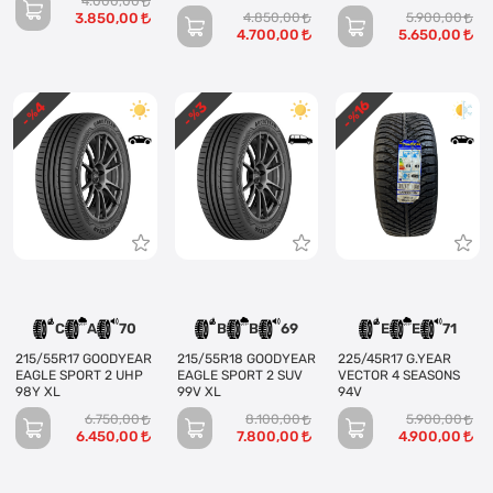
4.000,00
PERFORMANCE (4
XL
3.850,00
4.850,00
5.900,00
KANAL)
4.700,00
5.650,00
16
4
3
- %
- %
- %
C
A
70
B
B
69
E
E
71
215/55R17 GOODYEAR
215/55R18 GOODYEAR
225/45R17 G.YEAR
EAGLE SPORT 2 UHP
EAGLE SPORT 2 SUV
VECTOR 4 SEASONS
98Y XL
99V XL
94V
6.750,00
8.100,00
5.900,00
6.450,00
7.800,00
4.900,00