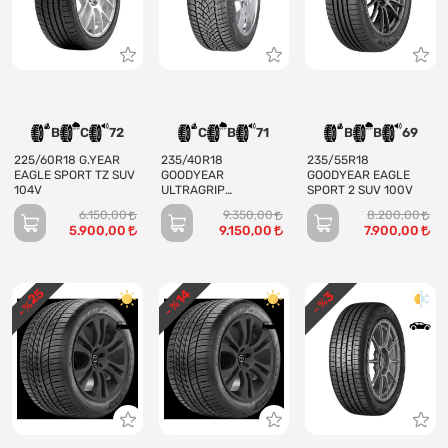
B
C
72
C
B
71
B
B
69
225/60R18 G.YEAR
235/40R18
235/55R18
EAGLE SPORT TZ SUV
GOODYEAR
GOODYEAR EAGLE
104V
ULTRAGRIP
SPORT 2 SUV 100V
PERFORMANS 95V XL
6.150,00
9.350,00
8.200,00
5.900,00
9.150,00
7.900,00
25
14
3
- %
- %
- %