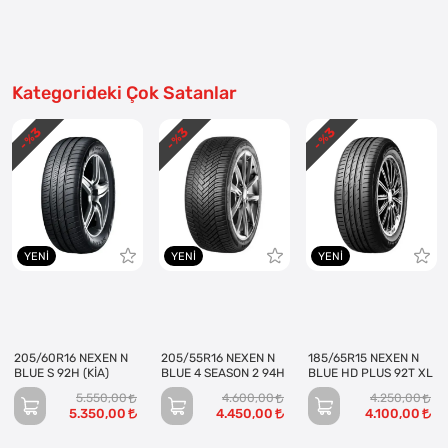
Kategorideki Çok Satanlar
3
3
3
- %
- %
- %
YENI
YENI
YENI
205/60R16 NEXEN N
205/55R16 NEXEN N
185/65R15 NEXEN N
BLUE S 92H (KİA)
BLUE 4 SEASON 2 94H
BLUE HD PLUS 92T XL
5.550,00
4.600,00
4.250,00
5.350,00
4.450,00
4.100,00