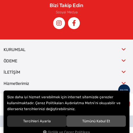
Bizi Takip Edin
Sosyal Medya
KURUMSAL
ÖDEME
İLETİŞİM
Hizmetlerimiz
Size daha iyi hizmet verebilmek için internet sitemizde çerezler
kullanılmaktadır. Çerez Politikaları Aydınlatma Metni’ni okuyabilir ve
© 2023
ER-LAS Oto Jant ve Lastik - Yunus ULAŞ
. Tüm hakları saklıdır.
dilerseniz tercihlerinizi değiştirebilirsiniz.
Site tasarımı tarafımızdan yapılmıştır.
Tercihleri Ayarla
Tümünü Kabul Et
Gizlilik ve Çerez Politikası
0