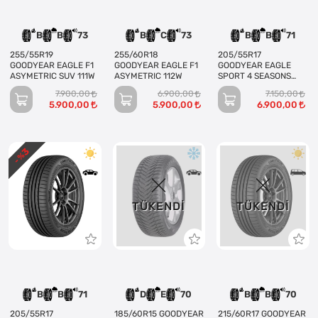
B
B
73
B
C
73
B
B
71
255/55R19
255/60R18
205/55R17
GOODYEAR EAGLE F1
GOODYEAR EAGLE F1
GOODYEAR EAGLE
ASYMETRIC SUV 111W
ASYMETRIC 112W
SPORT 4 SEASONS
95V XL
7.900,00
6.900,00
7.150,00
5.900,00
5.900,00
6.900,00
3
- %
TÜKENDI
TÜKENDI
B
B
71
D
E
70
B
B
70
205/55R17
185/60R15 GOODYEAR
215/60R17 GOODYEAR