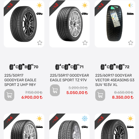
3
3
2
- %
- %
- %
C
B
70
C
C
71
C
B
72
225/50R17
225/55R17 GOODYEAR
225/60R17 GOOYEAR
GOODYEAR EAGLE
EAGLE SPORT TZ 97V
VECTOR 4SEASONS G3
SPORT 2 UHP 98Y
SUV 103V XL
5.200,00
7.150,00
5.050,00
8.650,00
6.900,00
8.350,00
4
3
2
- %
- %
- %