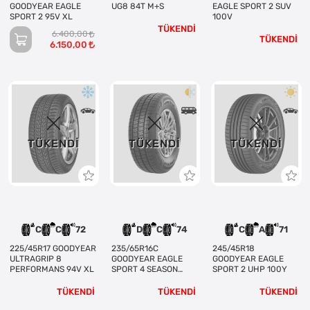
GOODYEAR EAGLE
UG8 84T M+S
EAGLE SPORT 2 SUV
SPORT 2 95V XL
100V
TÜKENDİ
6.400,00
TÜKENDİ
6.150,00
TÜKENDI
TÜKENDI
TÜKENDI
C
C
72
D
C
74
C
A
71
225/45R17 GOODYEAR
235/65R16C
245/45R18
ULTRAGRIP 8
GOODYEAR EAGLE
GOODYEAR EAGLE
PERFORMANS 94V XL
SPORT 4 SEASON
SPORT 2 UHP 100Y
CARGO 115/113R
TÜKENDİ
TÜKENDİ
TÜKENDİ