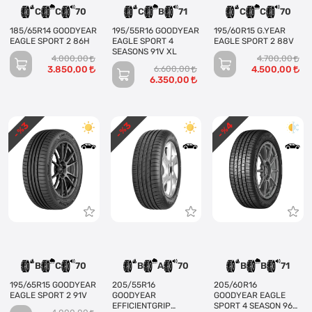
C
C
70
C
B
71
C
C
70
185/65R14 GOODYEAR
195/55R16 GOODYEAR
195/60R15 G.YEAR
EAGLE SPORT 2 86H
EAGLE SPORT 4
EAGLE SPORT 2 88V
SEASONS 91V XL
4.000,00
4.700,00
3.850,00
6.600,00
4.500,00
6.350,00
3
3
4
- %
- %
- %
B
C
70
B
A
70
B
B
71
195/65R15 GOODYEAR
205/55R16
205/60R16
EAGLE SPORT 2 91V
GOODYEAR
GOODYEAR EAGLE
EFFICIENTGRIP
SPORT 4 SEASON 96H