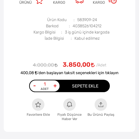
ÜRÜNÜ
KARGO
KARGO
Ürün Kodu
583909-24
Barkod
4038526104212
Kargo Bilgisi
3 iş günü içinde kargoda
İade Bilgisi
3.850,00
4.000,00
400,08
'den başlayan taksit seçenekleri için tıklayın
-
+
SEPETE EKLE
Favorilere Ekle
Fiyatı Düşünce
Bu Ürünü Paylaş
Haber Ver