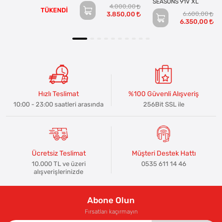
SEASONS 91V XL
4.000,00
TÜKENDİ
3.850,00
6.600,00
6.350,00
Hızlı Teslimat
%100 Güvenli Alışveriş
10:00 - 23:00 saatleri arasında
256Bit SSL ile
Ücretsiz Teslimat
Müşteri Destek Hattı
10.000 TL ve üzeri
0535 611 14 46
alışverişlerinizde
Abone Olun
Fırsatları kaçırmayın