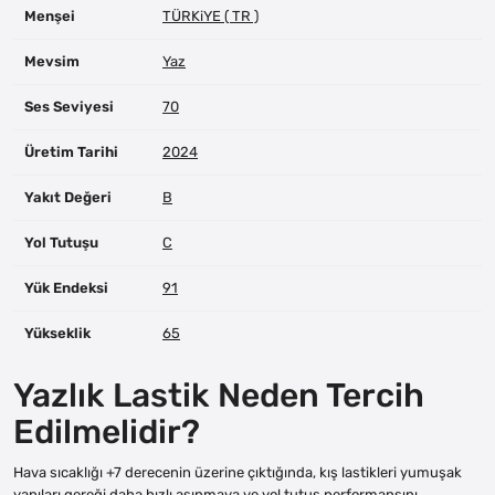
Menşei
TÜRKiYE ( TR )
Mevsim
Yaz
Ses Seviyesi
70
Üretim Tarihi
2024
Yakıt Değeri
B
Yol Tutuşu
C
Yük Endeksi
91
Yükseklik
65
Yazlık Lastik Neden Tercih
Edilmelidir?
Hava sıcaklığı +7 derecenin üzerine çıktığında, kış lastikleri yumuşak
yapıları gereği daha hızlı aşınmaya ve yol tutuş performansını