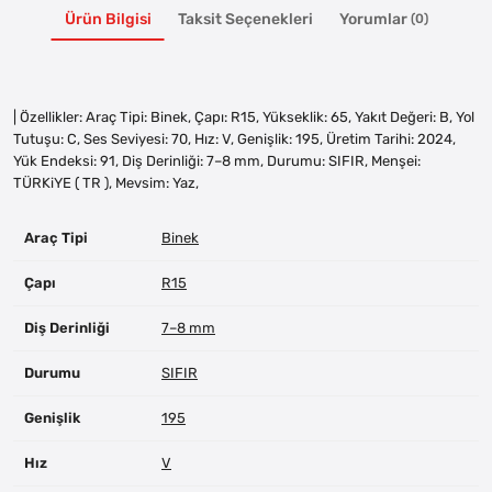
Ürün Bilgisi
Taksit Seçenekleri
Yorumlar
(0)
| Özellikler: Araç Tipi: Binek, Çapı: R15, Yükseklik: 65, Yakıt Değeri: B, Yol
Tutuşu: C, Ses Seviyesi: 70, Hız: V, Genişlik: 195, Üretim Tarihi: 2024,
Yük Endeksi: 91, Diş Derinliği: 7–8 mm, Durumu: SIFIR, Menşei:
TÜRKiYE ( TR ), Mevsim: Yaz,
Araç Tipi
Binek
Çapı
R15
Diş Derinliği
7–8 mm
Durumu
SIFIR
Genişlik
195
Hız
V