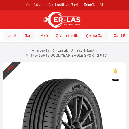
Yola Güvenle Çık, Lastik ve Jantını
Erlas
’tan Al!
Lastik
Jant
Akü
Çıkma Lastik
Çıkma Jant
Jant Bo
Ana Sayfa
Lastik
Yazlık Lastik
195/65R15 GOODYEAR EAGLE SPORT 2 91V
%3
-