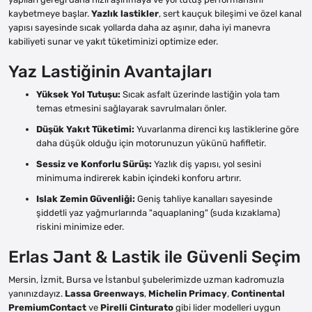
kaybetmeye başlar.
Yazlık lastikler
, sert kauçuk bileşimi ve özel kanal
yapısı sayesinde sıcak yollarda daha az aşınır, daha iyi manevra
kabiliyeti sunar ve yakıt tüketiminizi optimize eder.
Yaz Lastiğinin Avantajları
Yüksek Yol Tutuşu:
Sıcak asfalt üzerinde lastiğin yola tam
temas etmesini sağlayarak savrulmaları önler.
Düşük Yakıt Tüketimi:
Yuvarlanma direnci kış lastiklerine göre
daha düşük olduğu için motorunuzun yükünü hafifletir.
Sessiz ve Konforlu Sürüş:
Yazlık diş yapısı, yol sesini
minimuma indirerek kabin içindeki konforu artırır.
Islak Zemin Güvenliği:
Geniş tahliye kanalları sayesinde
şiddetli yaz yağmurlarında "aquaplaning" (suda kızaklama)
riskini minimize eder.
Erlas Jant & Lastik ile Güvenli Seçim
Mersin, İzmit, Bursa ve İstanbul şubelerimizde uzman kadromuzla
yanınızdayız.
Lassa Greenways
,
Michelin Primacy
,
Continental
PremiumContact
ve
Pirelli Cinturato
gibi lider modelleri uygun