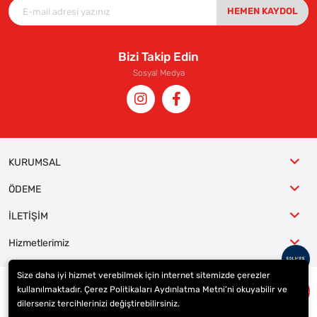
HEMEN KAYDOL
Bizi Takip Edin
Sosyal Medya
KURUMSAL
ÖDEME
İLETİŞİM
Hizmetlerimiz
Size daha iyi hizmet verebilmek için internet sitemizde çerezler
kullanılmaktadır. Çerez Politikaları Aydınlatma Metni’ni okuyabilir ve
© 2023
ER-LAS Oto Jant ve Lastik - Yunus ULAŞ
. Tüm hakları saklıdır.
dilerseniz tercihlerinizi değiştirebilirsiniz.