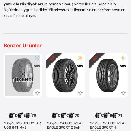
yazlık lastik fiyatları
ile hemen sipariş verebilirsiniz. Aracınızın
ölçülerine uygun lastikleri filtreleyerek ihtiyacınız olan performansa en
kısa sürede ulaşın.
Benzer Ürünler
3
3
- %
- %
TÜKENDI
D
E
70
C
C
70
C
B
71
185/60R15 GOODYEAR
185/65R14 GOODYEAR
195/55R16 GOODYEAR
UG8 84T M+S
EAGLE SPORT 2 86H
EAGLE SPORT 4