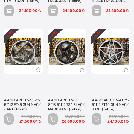
SILVER JANT (Takım)
MACK JANT (Takım)
BLACK MACK JANT
(Takım)
24.100,00
24.100,00
21.600,00
10
15
17
- %
- %
- %
4 Adet ARC-L963 7*16
4 Adet ARC-L963
4 Adet ARC-L964 8*17
5*112 ET45 GUN MACK
8*18 5*112 73,1 BLACK
5*112 ET40 GUN MACK
JANT (Takım)
MACK JANT (Takım)
JANT (Takım)
24.100,00
31.600,00
29.100,00
21.600,01
26.600,00
24.100,01