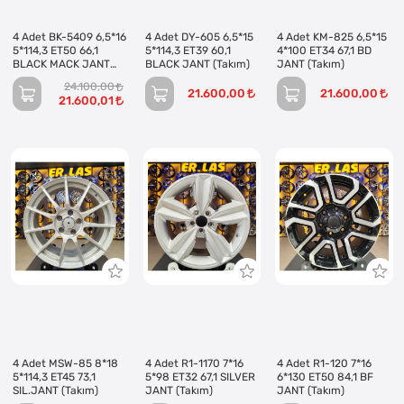
4 Adet BK-5409 6,5*16
4 Adet DY-605 6,5*15
4 Adet KM-825 6,5*15
5*114,3 ET50 66,1
5*114,3 ET39 60,1
4*100 ET34 67,1 BD
BLACK MACK JANT
BLACK JANT (Takım)
JANT (Takım)
(Takım)
24.100,00
21.600,00
21.600,00
21.600,01
4 Adet MSW-85 8*18
4 Adet R1-1170 7*16
4 Adet R1-120 7*16
5*114,3 ET45 73,1
5*98 ET32 67,1 SILVER
6*130 ET50 84,1 BF
SIL.JANT (Takım)
JANT (Takım)
JANT (Takım)