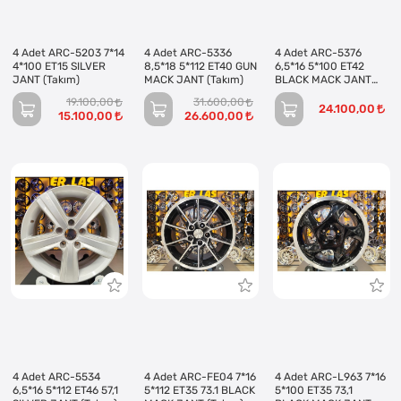
4 Adet ARC-5203 7*14
4 Adet ARC-5336
4 Adet ARC-5376
4*100 ET15 SILVER
8,5*18 5*112 ET40 GUN
6,5*16 5*100 ET42
JANT (Takım)
MACK JANT (Takım)
BLACK MACK JANT
(Takım)
19.100,00
31.600,00
24.100,00
15.100,00
26.600,00
4 Adet ARC-5534
4 Adet ARC-FE04 7*16
4 Adet ARC-L963 7*16
6,5*16 5*112 ET46 57,1
5*112 ET35 73.1 BLACK
5*100 ET35 73,1