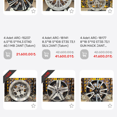
4 Adet ARC-15237
4 Adet ARC-18141
4 Adet ARC-18177
6,5*15 5*114,3 ET40
8,5*18 5*108 ET35 73,1
8*18 5*112 ET35 73,1
60,1 MB JANT (Takım)
SILV.JANT (Takım)
GUN MACK JANT
(Takım)
42.600,00
42.600,00
21.600,00
41.600,01
41.600,01
20
15
- %
- %