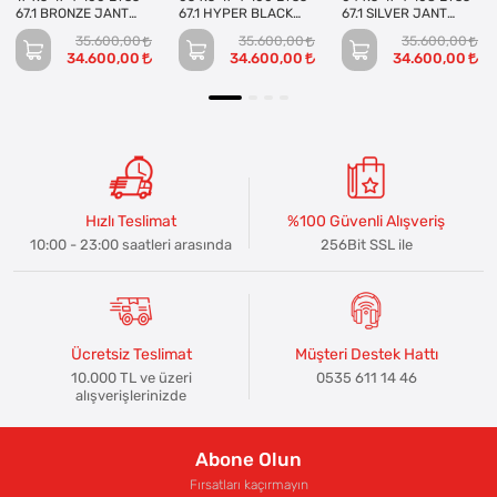
67.1 BRONZE JANT
67.1 HYPER BLACK
67.1 SILVER JANT
(Takım)
JANT (Takım)
(Takım)
35.600,00
35.600,00
35.600,00
34.600,00
34.600,00
34.600,00
Hızlı Teslimat
%100 Güvenli Alışveriş
10:00 - 23:00 saatleri arasında
256Bit SSL ile
Ücretsiz Teslimat
Müşteri Destek Hattı
10.000 TL ve üzeri
0535 611 14 46
alışverişlerinizde
Abone Olun
Fırsatları kaçırmayın