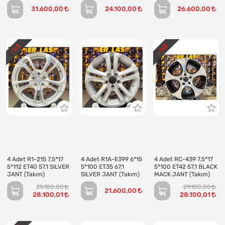
31.600,00
24.100,00
26.600,00
3
3
- %
- %
4 Adet R1-215 7,5*17
4 Adet R1A-E399 6*15
4 Adet RC-439 7,5*17
5*112 ET40 57,1 SILVER
5*100 ET35 67,1
5*100 ET42 57,1 BLACK
JANT (Takım)
SILVER JANT (Takım)
MACK JANT (Takım)
29.100,00
29.100,00
21.600,00
28.100,01
28.100,01