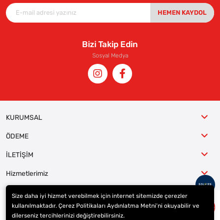
HEMEN KAYDOL
Bizi Takip Edin
Sosyal Medya
KURUMSAL
ÖDEME
İLETİŞİM
Hizmetlerimiz
Size daha iyi hizmet verebilmek için internet sitemizde çerezler
kullanılmaktadır. Çerez Politikaları Aydınlatma Metni’ni okuyabilir ve
© 2023
ER-LAS Oto Jant ve Lastik - Yunus ULAŞ
. Tüm hakları saklıdır.
dilerseniz tercihlerinizi değiştirebilirsiniz.