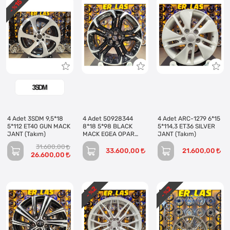
15
- %
4 Adet 3SDM 9,5*18
4 Adet 50928344
4 Adet ARC-1279 6*15
5*112 ET40 GUN MACK
8*18 5*98 BLACK
5*114,3 ET36 SILVER
JANT (Takım)
MACK EGEA OPAR
JANT (Takım)
JANT (Takım)
31.600,00
33.600,00
21.600,00
26.600,00
2
2
- %
- %