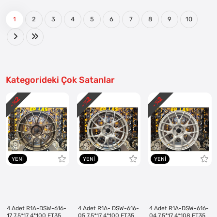
1
2
3
4
5
6
7
8
9
10
Kategorideki Çok Satanlar
2
2
2
- %
- %
- %
YENI
YENI
YENI
4 Adet R1A-DSW-616-
4 Adet R1A- DSW-616-
4 Adet R1A-DSW-616-
17 7.5*17 4*100 ET35
05 7.5*17 4*100 ET35
04 7.5*17 4*108 ET35