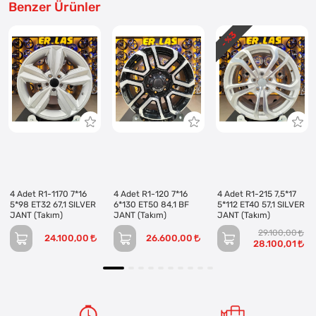
Benzer Ürünler
3
- %
4 Adet R1-1170 7*16
4 Adet R1-120 7*16
4 Adet R1-215 7,5*17
5*98 ET32 67,1 SILVER
6*130 ET50 84,1 BF
5*112 ET40 57,1 SILVER
JANT (Takım)
JANT (Takım)
JANT (Takım)
29.100,00
24.100,00
26.600,00
28.100,01