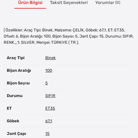
Ürün Bilgisi
Taksit Seçenekleri
Yorumlar
(0)
| Özellikler: Araç Tipi: Binek, Malzeme: ÇELİK, Göbek: 67,1, ET: ET35,
Ofset: 6, Bijon Aralığı: 100, Bijon Sayısı: 5, Jant Çapı: 15, Durumu: SIFIR,
RENK_1: SILVER, Menşei: TÜRKiYE ( TR ),
Araç Tipi
Binek
Bijon Aralığı
100
Bijon Sayısı
5
Durumu
SIFIR
ET
ET35
Göbek
67,1
Jant Çapı
15