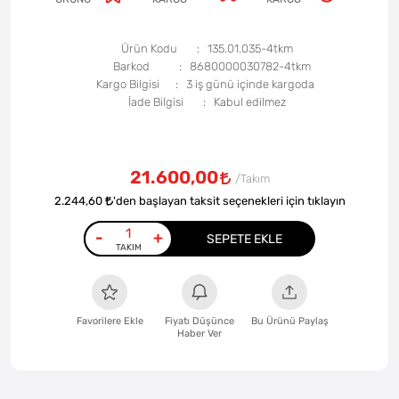
Ürün Kodu
135.01.035-4tkm
Barkod
8680000030782-4tkm
Kargo Bilgisi
3 iş günü içinde kargoda
İade Bilgisi
21.600,00
2.244,60
'den başlayan taksit seçenekleri için tıklayın
-
+
SEPETE EKLE
Favorilere Ekle
Fiyatı Düşünce
Bu Ürünü Paylaş
Haber Ver