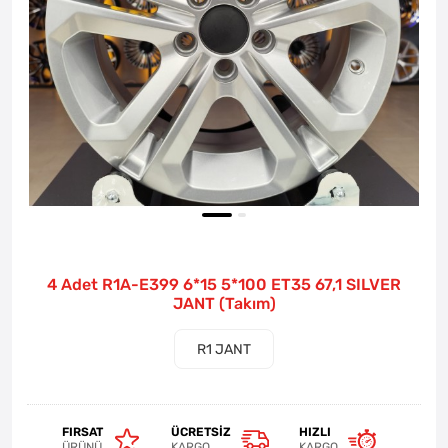
4 Adet R1A-E399 6*15 5*100 ET35 67,1 SILVER
JANT (Takım)
R1 JANT
FIRSAT
ÜCRETSIZ
HIZLI
ÜRÜNÜ
KARGO
KARGO