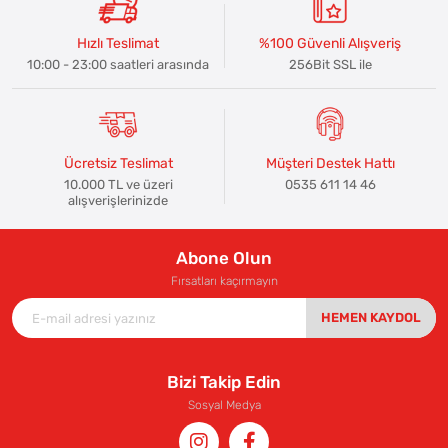
Hızlı Teslimat
%100 Güvenli Alışveriş
10:00 - 23:00 saatleri arasında
256Bit SSL ile
Ücretsiz Teslimat
Müşteri Destek Hattı
10.000 TL ve üzeri
0535 611 14 46
alışverişlerinizde
Abone Olun
Fırsatları kaçırmayın
HEMEN KAYDOL
Bizi Takip Edin
Sosyal Medya