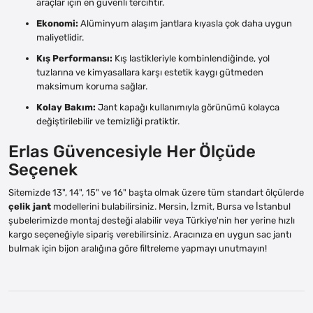
araçlar için en güvenli tercihtir.
Ekonomi:
Alüminyum alaşım jantlara kıyasla çok daha uygun
maliyetlidir.
Kış Performansı:
Kış lastikleriyle kombinlendiğinde, yol
tuzlarına ve kimyasallara karşı estetik kaygı gütmeden
maksimum koruma sağlar.
Kolay Bakım:
Jant kapağı kullanımıyla görünümü kolayca
değiştirilebilir ve temizliği pratiktir.
Erlas Güvencesiyle Her Ölçüde
Seçenek
Sitemizde 13", 14", 15" ve 16" başta olmak üzere tüm standart ölçülerde
çelik jant
modellerini bulabilirsiniz. Mersin, İzmit, Bursa ve İstanbul
şubelerimizde montaj desteği alabilir veya Türkiye'nin her yerine hızlı
kargo seçeneğiyle sipariş verebilirsiniz. Aracınıza en uygun sac jantı
bulmak için bijon aralığına göre filtreleme yapmayı unutmayın!