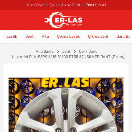
Yola Güvenle Çık, Lastik ve Jantını
Erlas
’tan Al!
Lastik
Jant
Akü
Çıkma Lastik
Çıkma Jant
Jant Bo
Ana Sayfa
Jant
Çelik Jant
4 Adet R1A-E399 6*15 5*100 ET35 67,1 SILVER JANT (Takım)